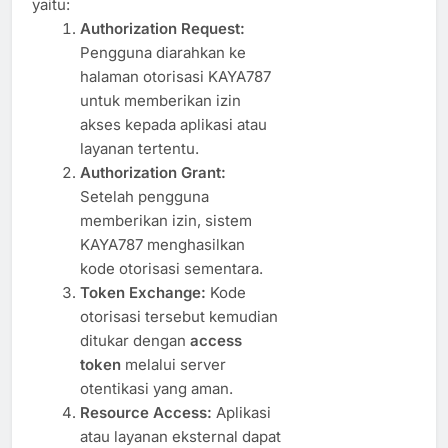
yaitu:
Authorization Request:
Pengguna diarahkan ke
halaman otorisasi KAYA787
untuk memberikan izin
akses kepada aplikasi atau
layanan tertentu.
Authorization Grant:
Setelah pengguna
memberikan izin, sistem
KAYA787 menghasilkan
kode otorisasi sementara.
Token Exchange:
Kode
otorisasi tersebut kemudian
ditukar dengan
access
token
melalui server
otentikasi yang aman.
Resource Access:
Aplikasi
atau layanan eksternal dapat