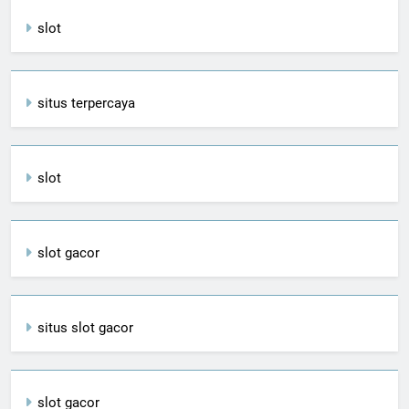
slot
situs terpercaya
slot
slot gacor
situs slot gacor
slot gacor