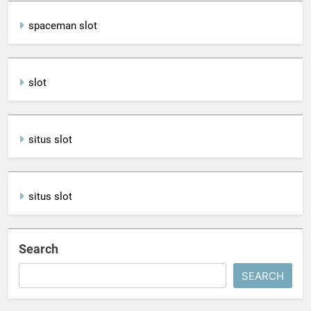
spaceman slot
slot
situs slot
situs slot
Search
SEARCH