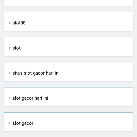
slot88
slot
situs slot gacor hari ini
slot gacor hari ini
slot gacor