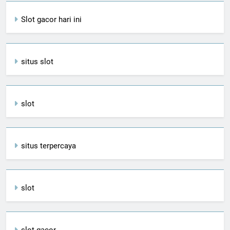
Slot gacor hari ini
situs slot
slot
situs terpercaya
slot
slot gacor