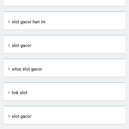
slot gacor hari ini
slot gacor
situs slot gacor
link slot
slot gacor