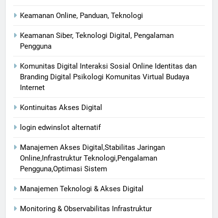
Keamanan Online, Panduan, Teknologi
Keamanan Siber, Teknologi Digital, Pengalaman
Pengguna
Komunitas Digital Interaksi Sosial Online Identitas dan
Branding Digital Psikologi Komunitas Virtual Budaya
Internet
Kontinuitas Akses Digital
login edwinslot alternatif
Manajemen Akses Digital,Stabilitas Jaringan
Online,Infrastruktur Teknologi,Pengalaman
Pengguna,Optimasi Sistem
Manajemen Teknologi & Akses Digital
Monitoring & Observabilitas Infrastruktur