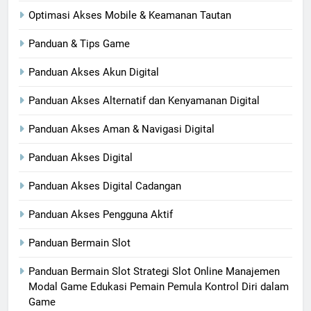
Optimasi Akses Mobile & Keamanan Tautan
Panduan & Tips Game
Panduan Akses Akun Digital
Panduan Akses Alternatif dan Kenyamanan Digital
Panduan Akses Aman & Navigasi Digital
Panduan Akses Digital
Panduan Akses Digital Cadangan
Panduan Akses Pengguna Aktif
Panduan Bermain Slot
Panduan Bermain Slot Strategi Slot Online Manajemen
Modal Game Edukasi Pemain Pemula Kontrol Diri dalam
Game