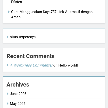
Efisien
Cara Menggunakan Kaya787 Link Alternatif dengan
Aman
situs terpercaya
Recent Comments
A WordPress Commenter
on
Hello world!
Archives
June 2026
May 2026