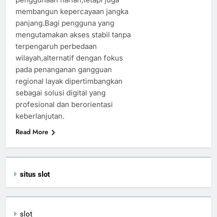
membangun kepercayaan jangka
panjang.Bagi pengguna yang
mengutamakan akses stabil tanpa
terpengaruh perbedaan
wilayah,alternatif dengan fokus
pada penanganan gangguan
regional layak dipertimbangkan
sebagai solusi digital yang
profesional dan berorientasi
keberlanjutan.
Read More
situs slot
slot