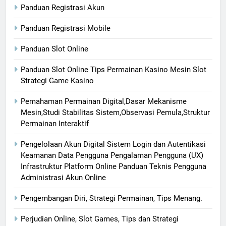
Panduan Registrasi Akun
Panduan Registrasi Mobile
Panduan Slot Online
Panduan Slot Online Tips Permainan Kasino Mesin Slot
Strategi Game Kasino
Pemahaman Permainan Digital,Dasar Mekanisme
Mesin,Studi Stabilitas Sistem,Observasi Pemula,Struktur
Permainan Interaktif
Pengelolaan Akun Digital Sistem Login dan Autentikasi
Keamanan Data Pengguna Pengalaman Pengguna (UX)
Infrastruktur Platform Online Panduan Teknis Pengguna
Administrasi Akun Online
Pengembangan Diri, Strategi Permainan, Tips Menang.
Perjudian Online, Slot Games, Tips dan Strategi