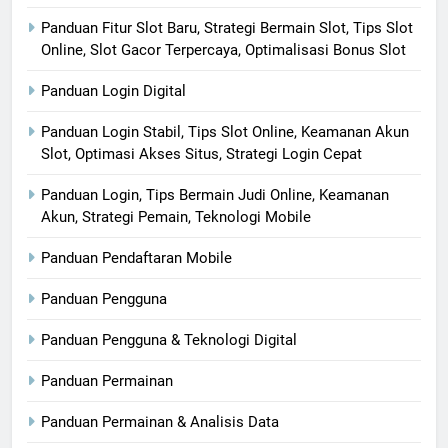
Panduan Fitur Slot Baru, Strategi Bermain Slot, Tips Slot
Online, Slot Gacor Terpercaya, Optimalisasi Bonus Slot
Panduan Login Digital
Panduan Login Stabil, Tips Slot Online, Keamanan Akun
Slot, Optimasi Akses Situs, Strategi Login Cepat
Panduan Login, Tips Bermain Judi Online, Keamanan
Akun, Strategi Pemain, Teknologi Mobile
Panduan Pendaftaran Mobile
Panduan Pengguna
Panduan Pengguna & Teknologi Digital
Panduan Permainan
Panduan Permainan & Analisis Data