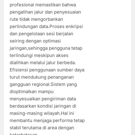
profesional memastikan bahwa
pengalihan jalur dan penyesuaian
rute tidak mengorbankan
perlindungan data.Proses enkripsi
dan pengelolaan sesi berjalan
seiring dengan optimasi
jaringan,sehingga pengguna tetap
terlindungi meskipun akses
dialihkan melalui jalur berbeda.
Efisiensi penggunaan sumber daya
turut mendukung penanganan
gangguan regional.Sistem yang
dioptimalkan mampu
menyesuaikan pengiriman data
berdasarkan kondisi jaringan di
masing-masing wilayah.Hal ini
membantu menjaga performa tetap
stabil terutama di area dengan
keterbatasan