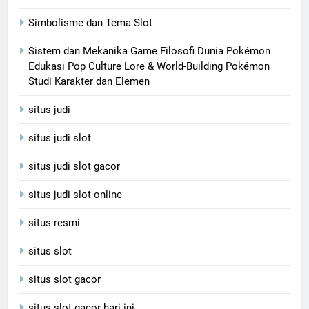
Simbolisme dan Tema Slot
Sistem dan Mekanika Game Filosofi Dunia Pokémon
Edukasi Pop Culture Lore & World-Building Pokémon
Studi Karakter dan Elemen
situs judi
situs judi slot
situs judi slot gacor
situs judi slot online
situs resmi
situs slot
situs slot gacor
situs slot gacor hari ini