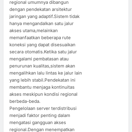
regional umumnya dibangun
dengan pendekatan arsitektur
jaringan yang adaptif.Sistem tidak
hanya mengandalkan satu jalur
akses utama,melainkan
memanfaatkan beberapa rute
koneksi yang dapat disesuaikan
secara otomatis.Ketika satu jalur
mengalami pembatasan atau
penurunan kualitas,sistem akan
mengalihkan lalu lintas ke jalur lain
yang lebih stabil.Pendekatan ini
membantu menjaga kontinuitas
akses meskipun kondisi regional
berbeda-beda.
Pengelolaan server terdistribusi
menjadi faktor penting dalam
mengatasi gangguan akses
regional.Dengan menempatkan