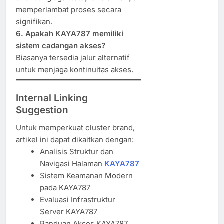
memperlambat proses secara
signifikan.
6. Apakah KAYA787 memiliki
sistem cadangan akses?
Biasanya tersedia jalur alternatif
untuk menjaga kontinuitas akses.
Internal Linking
Suggestion
Untuk memperkuat cluster brand,
artikel ini dapat dikaitkan dengan:
Analisis Struktur dan
Navigasi Halaman
KAYA787
Sistem Keamanan Modern
pada KAYA787
Evaluasi Infrastruktur
Server KAYA787
Panduan Akses KAYA787