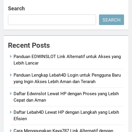
Search
SEARCH
Recent Posts
Panduan EDWINSLOT Link Alternatif untuk Akses yang
Lebih Lancar
Panduan Lengkap Lebah4D Login untuk Pengguna Baru
yang Ingin Akses Lebih Aman dan Terarah
Daftar Edwinslot Lewat HP dengan Proses yang Lebih
Cepat dan Aman
Daftar Lebah4D Lewat HP dengan Langkah yang Lebih
Efisien
Cara Menggunakan Kaya787 Link Alternatif dengan