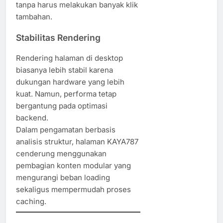
tanpa harus melakukan banyak klik
tambahan.
Stabilitas Rendering
Rendering halaman di desktop
biasanya lebih stabil karena
dukungan hardware yang lebih
kuat. Namun, performa tetap
bergantung pada optimasi
backend.
Dalam pengamatan berbasis
analisis struktur, halaman KAYA787
cenderung menggunakan
pembagian konten modular yang
mengurangi beban loading
sekaligus mempermudah proses
caching.