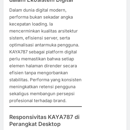
Dalam dunia digital modern,
performa bukan sekadar angka
kecepatan loading. Ia
mencerminkan kualitas arsitektur
sistem, efisiensi server, serta
optimalisasi antarmuka pengguna.
KAYA787 sebagai platform digital
perlu memastikan bahwa setiap
elemen halaman dirender secara
efisien tanpa mengorbankan
stabilitas. Performa yang konsisten
meningkatkan retensi pengguna
sekaligus membangun persepsi
profesional terhadap brand.
Responsivitas KAYA787 di
Perangkat Desktop