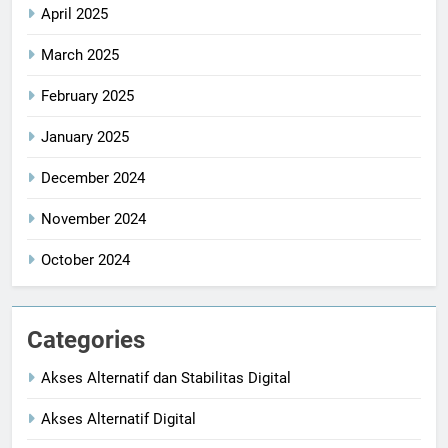
April 2025
March 2025
February 2025
January 2025
December 2024
November 2024
October 2024
Categories
Akses Alternatif dan Stabilitas Digital
Akses Alternatif Digital