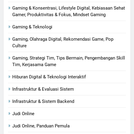
Gaming & Konsentrasi, Lifestyle Digital, Kebiasaan Sehat
Gamer, Produktivitas & Fokus, Mindset Gaming
Gaming & Teknologi
Gaming, Olahraga Digital, Rekomendasi Game, Pop
Culture
Gaming, Strategi Tim, Tips Bermain, Pengembangan Skill
Tim, Kerjasama Game
Hiburan Digital & Teknologi Interaktif
Infrastruktur & Evaluasi Sistem
Infrastruktur & Sistem Backend
Judi Online
Judi Online, Panduan Pemula