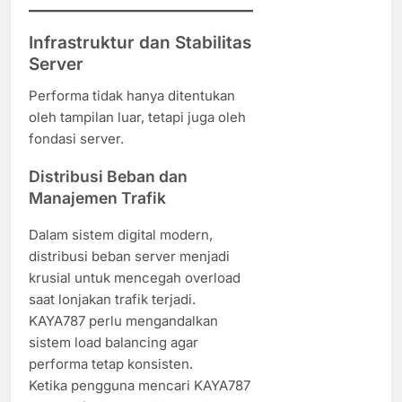
Infrastruktur dan Stabilitas
Server
Performa tidak hanya ditentukan
oleh tampilan luar, tetapi juga oleh
fondasi server.
Distribusi Beban dan
Manajemen Trafik
Dalam sistem digital modern,
distribusi beban server menjadi
krusial untuk mencegah overload
saat lonjakan trafik terjadi.
KAYA787 perlu mengandalkan
sistem load balancing agar
performa tetap konsisten.
Ketika pengguna mencari KAYA787