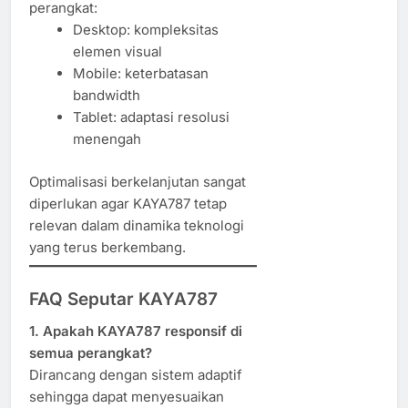
perangkat:
Desktop: kompleksitas
elemen visual
Mobile: keterbatasan
bandwidth
Tablet: adaptasi resolusi
menengah
Optimalisasi berkelanjutan sangat
diperlukan agar KAYA787 tetap
relevan dalam dinamika teknologi
yang terus berkembang.
FAQ Seputar KAYA787
1. Apakah KAYA787 responsif di
semua perangkat?
Dirancang dengan sistem adaptif
sehingga dapat menyesuaikan