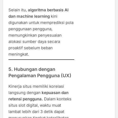
Selain itu,
algoritma berbasis AI
dan machine learning
kini
digunakan untuk memprediksi pola
penggunaan pengguna,
memungkinkan penyesuaian
alokasi sumber daya secara
proaktif sebelum beban
meningkat.
5. Hubungan dengan
Pengalaman Pengguna (UX)
Kinerja situs memiliki korelasi
langsung dengan
kepuasan dan
retensi pengguna.
Dalam konteks
situs slot digital, waktu muat
lambat lebih dari 3 detik dapat
menurunkan tingkat keterlibatan