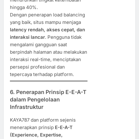
hingga 40%.
Dengan penerapan load balancing
yang baik, situs mampu menjaga
latency rendah, akses cepat, dan
interaksi lancar
. Pengguna tidak
mengalami gangguan saat
berpindah halaman atau melakukan
interaksi real-time, menciptakan
persepsi profesional dan
tepercaya terhadap platform.
6. Penerapan Prinsip E-E-A-T
dalam Pengelolaan
Infrastruktur
KAYA787 dan platform sejenis
menerapkan prinsip
E-E-A-T
(Experience, Expertise,