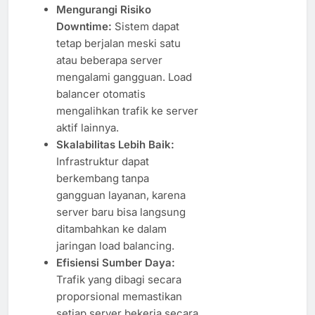
Mengurangi Risiko
Downtime:
Sistem dapat
tetap berjalan meski satu
atau beberapa server
mengalami gangguan. Load
balancer otomatis
mengalihkan trafik ke server
aktif lainnya.
Skalabilitas Lebih Baik:
Infrastruktur dapat
berkembang tanpa
gangguan layanan, karena
server baru bisa langsung
ditambahkan ke dalam
jaringan load balancing.
Efisiensi Sumber Daya:
Trafik yang dibagi secara
proporsional memastikan
setiap server bekerja secara