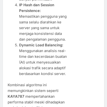
IP Hash dan Session
Persistence:
Memastikan pengguna yang
sama selalu diarahkan ke
server yang sama untuk
menjaga konsistensi data
dan pengalaman pengguna.
Dynamic Load Balancing:
Menggunakan analisis real-
time dan kecerdasan buatan
(AI) untuk menyesuaikan
alokasi trafik secara adaptif
berdasarkan kondisi server.
Kombinasi algoritma ini
memungkinkan sistem seperti
KAYA787
mempertahankan
performa stabil meski dihadapkan