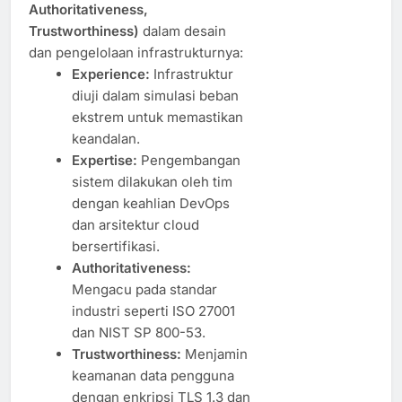
Authoritativeness,
Trustworthiness)
dalam desain
dan pengelolaan infrastrukturnya:
Experience:
Infrastruktur
diuji dalam simulasi beban
ekstrem untuk memastikan
keandalan.
Expertise:
Pengembangan
sistem dilakukan oleh tim
dengan keahlian DevOps
dan arsitektur cloud
bersertifikasi.
Authoritativeness:
Mengacu pada standar
industri seperti ISO 27001
dan NIST SP 800-53.
Trustworthiness:
Menjamin
keamanan data pengguna
dengan enkripsi TLS 1.3 dan