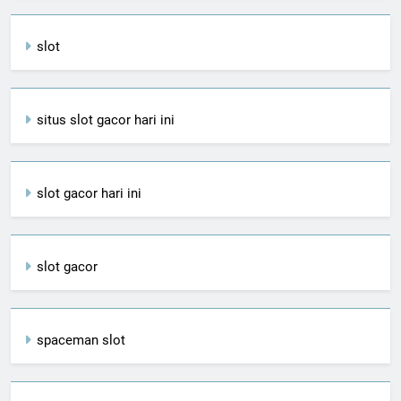
slot
situs slot gacor hari ini
slot gacor hari ini
slot gacor
spaceman slot