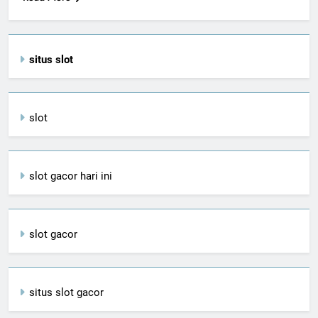
situs slot
slot
slot gacor hari ini
slot gacor
situs slot gacor