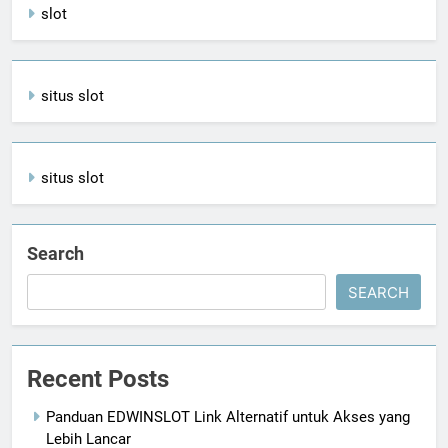
slot
situs slot
situs slot
Search
SEARCH
Recent Posts
Panduan EDWINSLOT Link Alternatif untuk Akses yang
Lebih Lancar