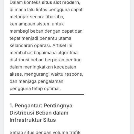
Dalam konteks
situs slot modern
,
di mana lalu lintas pengguna dapat
melonjak secara tiba-tiba,
kemampuan sistem untuk
membagi beban dengan cepat dan
tepat menjadi penentu utama
kelancaran operasi. Artikel ini
membahas bagaimana algoritma
distribusi beban berperan penting
dalam meningkatkan kecepatan
akses, mengurangi waktu respons,
dan menjaga pengalaman
pengguna tetap optimal.
1. Pengantar: Pentingnya
Distribusi Beban dalam
Infrastruktur Situs
Setiap situs dengan volume trafik