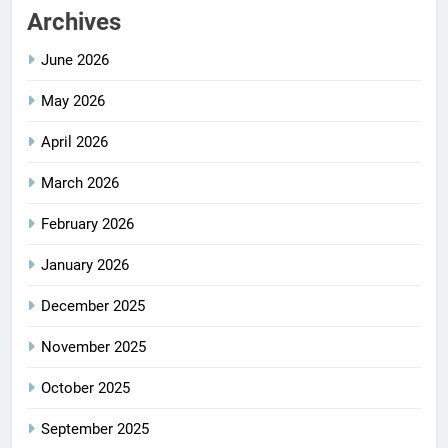
Archives
June 2026
May 2026
April 2026
March 2026
February 2026
January 2026
December 2025
November 2025
October 2025
September 2025