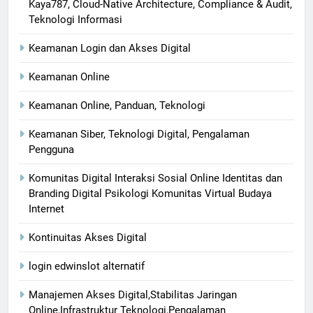
Kaya787, Cloud-Native Architecture, Compliance & Audit,
Teknologi Informasi
Keamanan Login dan Akses Digital
Keamanan Online
Keamanan Online, Panduan, Teknologi
Keamanan Siber, Teknologi Digital, Pengalaman
Pengguna
Komunitas Digital Interaksi Sosial Online Identitas dan
Branding Digital Psikologi Komunitas Virtual Budaya
Internet
Kontinuitas Akses Digital
login edwinslot alternatif
Manajemen Akses Digital,Stabilitas Jaringan
Online,Infrastruktur Teknologi,Pengalaman