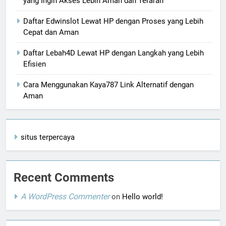
yang Ingin Akses Lebih Aman dan Terarah
Daftar Edwinslot Lewat HP dengan Proses yang Lebih
Cepat dan Aman
Daftar Lebah4D Lewat HP dengan Langkah yang Lebih
Efisien
Cara Menggunakan Kaya787 Link Alternatif dengan
Aman
situs terpercaya
Recent Comments
A WordPress Commenter
on
Hello world!