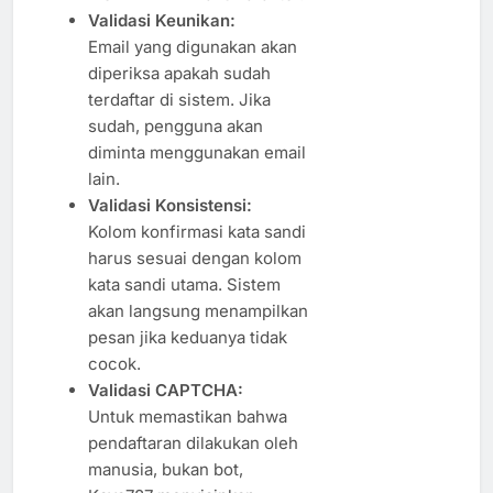
Validasi Keunikan:
Email yang digunakan akan
diperiksa apakah sudah
terdaftar di sistem. Jika
sudah, pengguna akan
diminta menggunakan email
lain.
Validasi Konsistensi:
Kolom konfirmasi kata sandi
harus sesuai dengan kolom
kata sandi utama. Sistem
akan langsung menampilkan
pesan jika keduanya tidak
cocok.
Validasi CAPTCHA:
Untuk memastikan bahwa
pendaftaran dilakukan oleh
manusia, bukan bot,