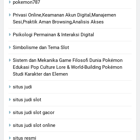
pokemon787
Privasi Online,Keamanan Akun Digital,Manajemen
Sesi,Praktik Aman Browsing,Analisis Akses
Psikologi Permainan & Interaksi Digital
Simbolisme dan Tema Slot
Sistem dan Mekanika Game Filosofi Dunia Pokémon
Edukasi Pop Culture Lore & World-Building Pokémon
Studi Karakter dan Elemen
situs judi
situs judi slot
situs judi slot gacor
situs judi slot online
situs resmi