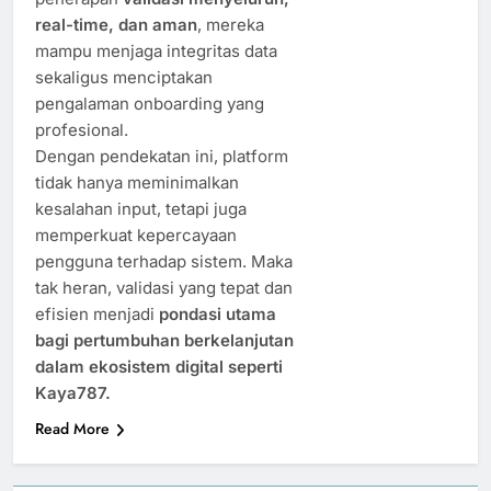
real-time, dan aman
, mereka
mampu menjaga integritas data
sekaligus menciptakan
pengalaman onboarding yang
profesional.
Dengan pendekatan ini, platform
tidak hanya meminimalkan
kesalahan input, tetapi juga
memperkuat kepercayaan
pengguna terhadap sistem. Maka
tak heran, validasi yang tepat dan
efisien menjadi
pondasi utama
bagi pertumbuhan berkelanjutan
dalam ekosistem digital seperti
Kaya787.
Read More