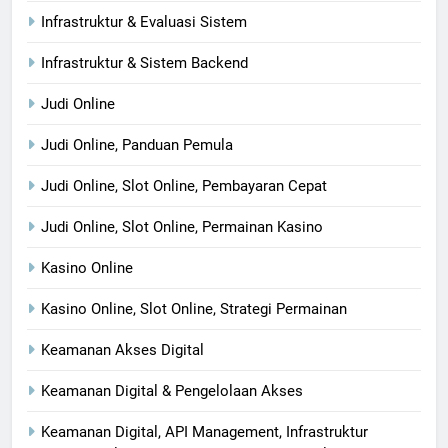
Infrastruktur & Evaluasi Sistem
Infrastruktur & Sistem Backend
Judi Online
Judi Online, Panduan Pemula
Judi Online, Slot Online, Pembayaran Cepat
Judi Online, Slot Online, Permainan Kasino
Kasino Online
Kasino Online, Slot Online, Strategi Permainan
Keamanan Akses Digital
Keamanan Digital & Pengelolaan Akses
Keamanan Digital, API Management, Infrastruktur