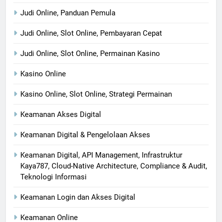
Judi Online, Panduan Pemula
Judi Online, Slot Online, Pembayaran Cepat
Judi Online, Slot Online, Permainan Kasino
Kasino Online
Kasino Online, Slot Online, Strategi Permainan
Keamanan Akses Digital
Keamanan Digital & Pengelolaan Akses
Keamanan Digital, API Management, Infrastruktur
Kaya787, Cloud-Native Architecture, Compliance & Audit,
Teknologi Informasi
Keamanan Login dan Akses Digital
Keamanan Online