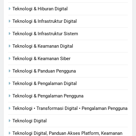
Teknologi & Hiburan Digital
Teknologi & Infrastruktur Digital
Teknologi & Infrastruktur Sistem
Teknologi & Keamanan Digital
Teknologi & Keamanan Siber
Teknologi & Panduan Pengguna
Teknologi & Pengalaman Digital
Teknologi & Pengalaman Pengguna
Teknologi • Transformasi Digital • Pengalaman Pengguna
Teknologi Digital
Teknologi Digital, Panduan Akses Platform, Keamanan