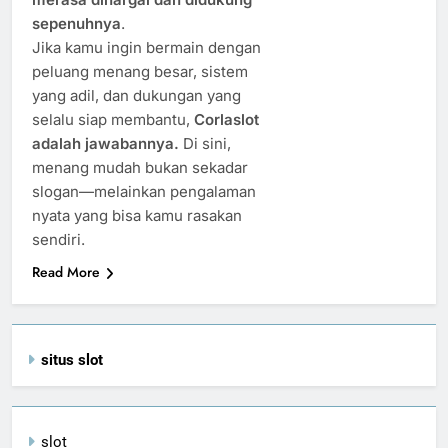
sepenuhnya
.
Jika kamu ingin bermain dengan
peluang menang besar, sistem
yang adil, dan dukungan yang
selalu siap membantu,
Corlaslot
adalah jawabannya.
Di sini,
menang mudah bukan sekadar
slogan—melainkan pengalaman
nyata yang bisa kamu rasakan
sendiri.
Read More
situs slot
slot