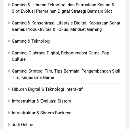
Gaming & Hiburan Teknologi dan Permainan Kasino &
Slot Evolusi Permainan Digital Strategi Bermain Slot
Gaming & Konsentrasi, Lifestyle Digital, Kebiasaan Sehat
Gamer, Produktivitas & Fokus, Mindset Gaming
Gaming & Teknologi
Gaming, Olahraga Digital, Rekomendasi Game, Pop
Culture
Gaming, Strategi Tim, Tips Bermain, Pengembangan Skill
Tim, Kerjasama Game
Hiburan Digital & Teknologi Interaktif
Infrastruktur & Evaluasi Sistem
Infrastruktur & Sistem Backend
Judi Online