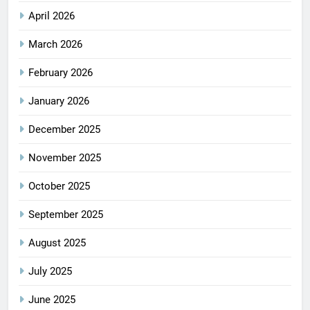
April 2026
March 2026
February 2026
January 2026
December 2025
November 2025
October 2025
September 2025
August 2025
July 2025
June 2025