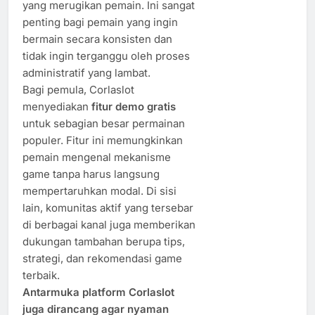
yang merugikan pemain. Ini sangat
penting bagi pemain yang ingin
bermain secara konsisten dan
tidak ingin terganggu oleh proses
administratif yang lambat.
Bagi pemula, Corlaslot
menyediakan
fitur demo gratis
untuk sebagian besar permainan
populer. Fitur ini memungkinkan
pemain mengenal mekanisme
game tanpa harus langsung
mempertaruhkan modal. Di sisi
lain, komunitas aktif yang tersebar
di berbagai kanal juga memberikan
dukungan tambahan berupa tips,
strategi, dan rekomendasi game
terbaik.
Antarmuka platform Corlaslot
juga dirancang agar nyaman