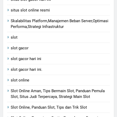
situs slot online resmi
Skalabilitas Platform,Manajemen Beban Server,Optimasi
Performa,Strategi Infrastruktur
slot
slot gacor
slot gacor hari ini
slot gacor hari ini.
slot online
Slot Online Aman, Tips Bermain Slot, Panduan Pemula
Slot, Situs Judi Terpercaya, Strategi Main Slot
Slot Online, Panduan Slot, Tips dan Trik Slot