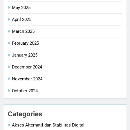
May 2025
April 2025
March 2025
February 2025
January 2025
December 2024
November 2024
October 2024
Categories
Akses Alternatif dan Stabilitas Digital