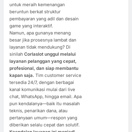
untuk meraih kemenangan
beruntun berkat struktur
pembayaran yang adil dan desain
game yang interaktif.
Namun, apa gunanya menang
besar jika prosesnya lambat dan
layanan tidak mendukung? Di
sinilah
Corlaslot unggul melalui
layanan pelanggan yang cepat,
profesional, dan siap membantu
kapan saja.
Tim customer service
tersedia 24/7, dengan berbagai
kanal komunikasi mulai dari live
chat, WhatsApp, hingga email. Apa
pun kendalanya—baik itu masalah
teknis, penarikan dana, atau
pertanyaan umum—respon yang
diberikan selalu cepat dan solutif.
Keandalan layanan ini menjadi