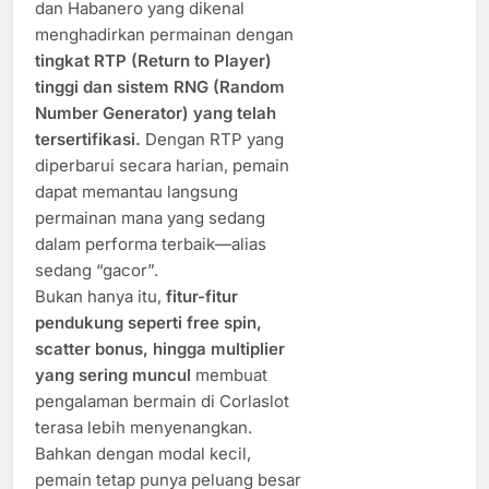
dan Habanero yang dikenal
menghadirkan permainan dengan
tingkat RTP (Return to Player)
tinggi dan sistem RNG (Random
Number Generator) yang telah
tersertifikasi.
Dengan RTP yang
diperbarui secara harian, pemain
dapat memantau langsung
permainan mana yang sedang
dalam performa terbaik—alias
sedang “gacor”.
Bukan hanya itu,
fitur-fitur
pendukung seperti free spin,
scatter bonus, hingga multiplier
yang sering muncul
membuat
pengalaman bermain di Corlaslot
terasa lebih menyenangkan.
Bahkan dengan modal kecil,
pemain tetap punya peluang besar