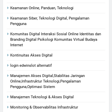
Keamanan Online, Panduan, Teknologi
Keamanan Siber, Teknologi Digital, Pengalaman
Pengguna
Komunitas Digital Interaksi Sosial Online Identitas dan
Branding Digital Psikologi Komunitas Virtual Budaya
Internet
Kontinuitas Akses Digital
login edwinslot alternatif
Manajemen Akses Digital,Stabilitas Jaringan
Online,Infrastruktur Teknologi,Pengalaman
Pengguna,Optimasi Sistem
Manajemen Teknologi & Akses Digital
Monitoring & Observabilitas Infrastruktur