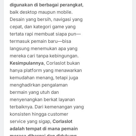
digunakan di berbagai perangkat
,
baik desktop maupun mobile.
Desain yang bersih, navigasi yang
cepat, dan kategori game yang
tertata rapi membuat siapa pun—
termasuk pemain baru—bisa
langsung menemukan apa yang
mereka cari tanpa kebingungan.
Kesimpulannya
, Corlaslot bukan
hanya platform yang menawarkan
kemudahan menang, tetapi juga
menghadirkan pengalaman
bermain yang utuh dan
menyenangkan berkat layanan
terbaiknya. Dari kemenangan yang
konsisten hingga customer
service yang sigap,
Corlaslot
adalah tempat di mana pemain
merasa dihargai dan didukung