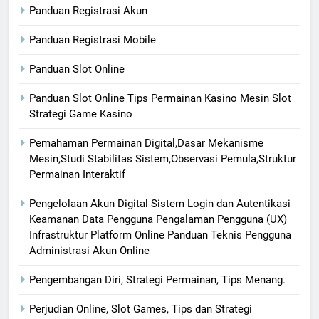
Panduan Registrasi Akun
Panduan Registrasi Mobile
Panduan Slot Online
Panduan Slot Online Tips Permainan Kasino Mesin Slot
Strategi Game Kasino
Pemahaman Permainan Digital,Dasar Mekanisme
Mesin,Studi Stabilitas Sistem,Observasi Pemula,Struktur
Permainan Interaktif
Pengelolaan Akun Digital Sistem Login dan Autentikasi
Keamanan Data Pengguna Pengalaman Pengguna (UX)
Infrastruktur Platform Online Panduan Teknis Pengguna
Administrasi Akun Online
Pengembangan Diri, Strategi Permainan, Tips Menang.
Perjudian Online, Slot Games, Tips dan Strategi