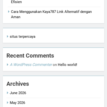
Efisien
Cara Menggunakan Kaya787 Link Alternatif dengan
Aman
situs terpercaya
Recent Comments
A WordPress Commenter
on
Hello world!
Archives
June 2026
May 2026