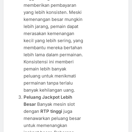
memberikan pembayaran
yang lebih konsisten. Meski
kemenangan besar mungkin
lebih jarang, pemain dapat
merasakan kemenangan
kecil yang lebih sering, yang
membantu mereka bertahan
lebih lama dalam permainan.
Konsistensi ini memberi
pemain lebih banyak
peluang untuk menikmati
permainan tanpa terlalu
banyak kehilangan uang.
Peluang Jackpot Lebih
Besar
Banyak mesin slot
dengan
RTP tinggi
juga
menawarkan peluang besar
untuk memenangkan