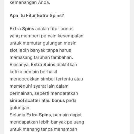
kemenangan Anda.
Apa Itu Fitur Extra Spins?
Extra Spins
adalah fitur bonus
yang memberi pemain kesempatan
untuk memutar gulungan mesin
slot lebih banyak tanpa harus
memasang taruhan tambahan.
Biasanya,
Extra Spins
diaktifkan
ketika pemain berhasil
mencocokkan simbol tertentu atau
memenuhi syarat lain dalam
permainan, seperti mendaratkan
simbol scatter
atau
bonus
pada
gulungan.
Selama
Extra Spins
, pemain dapat
mendapatkan lebih banyak peluang
untuk menang tanpa menambah