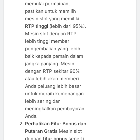
memulai permainan,
pastikan untuk memilih
mesin slot yang memiliki
RTP tinggi
(lebih dari 95%).
Mesin slot dengan RTP
lebih tinggi memberi
pengembalian yang lebih
baik kepada pemain dalam
jangka panjang. Mesin
dengan RTP sekitar 96%
atau lebih akan memberi
Anda peluang lebih besar
untuk meraih kemenangan
lebih sering dan
meningkatkan pembayaran
Anda.
Perhatikan Fitur Bonus dan
Putaran Gratis
Mesin slot
dengan
fitur bonus
seperti