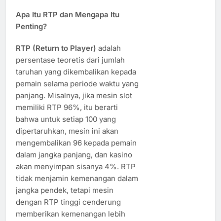
Apa Itu RTP dan Mengapa Itu
Penting?
RTP (Return to Player)
adalah
persentase teoretis dari jumlah
taruhan yang dikembalikan kepada
pemain selama periode waktu yang
panjang. Misalnya, jika mesin slot
memiliki RTP 96%, itu berarti
bahwa untuk setiap 100 yang
dipertaruhkan, mesin ini akan
mengembalikan 96 kepada pemain
dalam jangka panjang, dan kasino
akan menyimpan sisanya 4%. RTP
tidak menjamin kemenangan dalam
jangka pendek, tetapi mesin
dengan RTP tinggi cenderung
memberikan kemenangan lebih