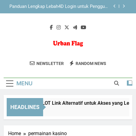
Skip
Daftar Edwinslot Lewat HP dengan Proses yang
to
Lebih Cepat dan Aman
content
Daftar Lebah4D Lewat HP dengan Langkah yang
Lebih Efisien
Panduan EDWINSLOT Link Alternatif untuk Akses
yang Lebih Lancar
Panduan Lengkap Lebah4D Login untuk Pengguna
Baru yang Ingin Akses Lebih Aman dan Terarah
Urban Flag
Dukung Gerakan Sosial Dan Lingkungan
Daftar Edwinslot Lewat HP dengan Proses yang
NEWSLETTER
RANDOM NEWS
Lebih Cepat dan Aman
Bersama Urban Flag. Untuk Perubahan
Daftar Lebah4D Lewat HP dengan Langkah yang
Positif Di Sekitar Kita.
Lebih Efisien
MENU
nduan EDWINSLOT Link Alternatif untuk Akses yang Lebih La
HEADLINES
Month Ago
Home
permainan kasino