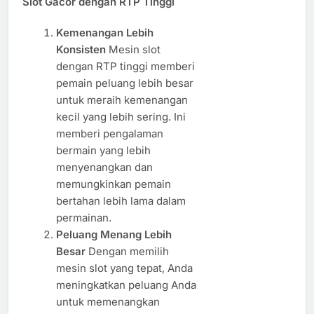
Slot Gacor dengan RTP Tinggi
Kemenangan Lebih
Konsisten
Mesin slot
dengan RTP tinggi memberi
pemain peluang lebih besar
untuk meraih kemenangan
kecil yang lebih sering. Ini
memberi pengalaman
bermain yang lebih
menyenangkan dan
memungkinkan pemain
bertahan lebih lama dalam
permainan.
Peluang Menang Lebih
Besar
Dengan memilih
mesin slot yang tepat, Anda
meningkatkan peluang Anda
untuk memenangkan