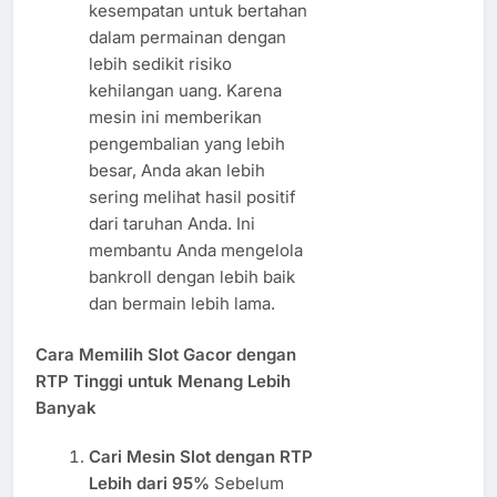
kesempatan untuk bertahan
dalam permainan dengan
lebih sedikit risiko
kehilangan uang. Karena
mesin ini memberikan
pengembalian yang lebih
besar, Anda akan lebih
sering melihat hasil positif
dari taruhan Anda. Ini
membantu Anda mengelola
bankroll dengan lebih baik
dan bermain lebih lama.
Cara Memilih Slot Gacor dengan
RTP Tinggi untuk Menang Lebih
Banyak
Cari Mesin Slot dengan RTP
Lebih dari 95%
Sebelum