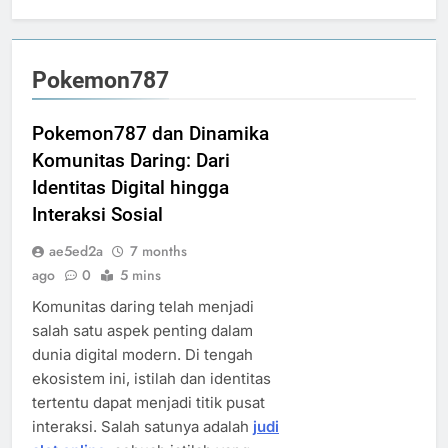
Pokemon787
Pokemon787 dan Dinamika
Komunitas Daring: Dari
Identitas Digital hingga
Interaksi Sosial
ae5ed2a
7 months
ago
0
5 mins
Komunitas daring telah menjadi
salah satu aspek penting dalam
dunia digital modern. Di tengah
ekosistem ini, istilah dan identitas
tertentu dapat menjadi titik pusat
interaksi. Salah satunya adalah
judi