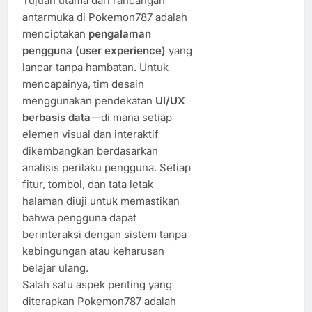
Tujuan utama dari rancangan
antarmuka di Pokemon787 adalah
menciptakan
pengalaman
pengguna (user experience)
yang
lancar tanpa hambatan. Untuk
mencapainya, tim desain
menggunakan pendekatan
UI/UX
berbasis data
—di mana setiap
elemen visual dan interaktif
dikembangkan berdasarkan
analisis perilaku pengguna. Setiap
fitur, tombol, dan tata letak
halaman diuji untuk memastikan
bahwa pengguna dapat
berinteraksi dengan sistem tanpa
kebingungan atau keharusan
belajar ulang.
Salah satu aspek penting yang
diterapkan Pokemon787 adalah