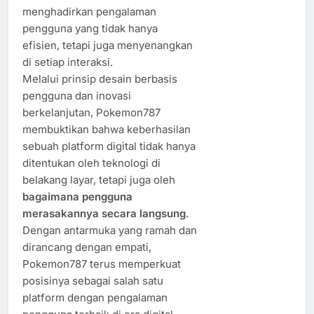
menghadirkan pengalaman
pengguna yang tidak hanya
efisien, tetapi juga menyenangkan
di setiap interaksi.
Melalui prinsip desain berbasis
pengguna dan inovasi
berkelanjutan, Pokemon787
membuktikan bahwa keberhasilan
sebuah platform digital tidak hanya
ditentukan oleh teknologi di
belakang layar, tetapi juga oleh
bagaimana pengguna
merasakannya secara langsung
.
Dengan antarmuka yang ramah dan
dirancang dengan empati,
Pokemon787 terus memperkuat
posisinya sebagai salah satu
platform dengan pengalaman