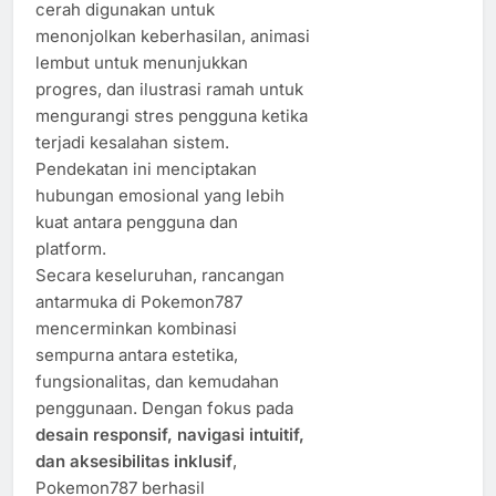
cerah digunakan untuk
menonjolkan keberhasilan, animasi
lembut untuk menunjukkan
progres, dan ilustrasi ramah untuk
mengurangi stres pengguna ketika
terjadi kesalahan sistem.
Pendekatan ini menciptakan
hubungan emosional yang lebih
kuat antara pengguna dan
platform.
Secara keseluruhan, rancangan
antarmuka di Pokemon787
mencerminkan kombinasi
sempurna antara estetika,
fungsionalitas, dan kemudahan
penggunaan. Dengan fokus pada
desain responsif, navigasi intuitif,
dan aksesibilitas inklusif
,
Pokemon787 berhasil