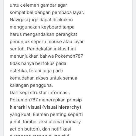
untuk elemen gambar agar
kompatibel dengan pembaca layar.
Navigasi juga dapat dilakukan
menggunakan keyboard tanpa
harus mengandalkan perangkat
penunjuk seperti mouse atau layar
sentuh. Pendekatan inklusif ini
menunjukkan bahwa Pokemon787
tidak hanya berfokus pada
estetika, tetapi juga pada
kemudahan akses untuk semua
kalangan pengguna.
Dari segi struktur informasi,
Pokemon787 menerapkan
prinsip
hierarki visual (visual hierarchy)
yang kuat. Elemen penting seperti
judul, tombol aksi utama (primary
action button), dan notifikasi