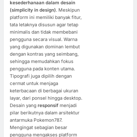
kesederhanaan dalam desain
(simplicity in design)
. Meskipun
platform ini memiliki banyak fitur,
tata letaknya disusun agar tetap
minimalis dan tidak membebani
pengguna secara visual. Warna
yang digunakan dominan lembut
dengan kontras yang seimbang,
sehingga memudahkan fokus
pengguna pada konten utama.
Tipografi juga dipilih dengan
cermat untuk menjaga
keterbacaan di berbagai ukuran
layar, dari ponsel hingga desktop.
Desain yang
responsif
menjadi
pilar berikutnya dalam arsitektur
antarmuka Pokemon787.
Mengingat sebagian besar
pengguna mengakses platform