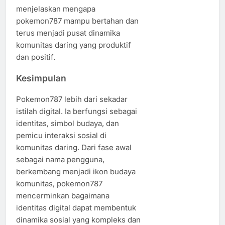
menjelaskan mengapa
pokemon787 mampu bertahan dan
terus menjadi pusat dinamika
komunitas daring yang produktif
dan positif.
Kesimpulan
Pokemon787 lebih dari sekadar
istilah digital. Ia berfungsi sebagai
identitas, simbol budaya, dan
pemicu interaksi sosial di
komunitas daring. Dari fase awal
sebagai nama pengguna,
berkembang menjadi ikon budaya
komunitas, pokemon787
mencerminkan bagaimana
identitas digital dapat membentuk
dinamika sosial yang kompleks dan