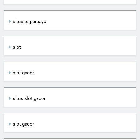
situs terpercaya
slot
slot gacor
situs slot gacor
slot gacor