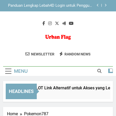
Skip
Daftar Edwinslot Lewat HP dengan Proses yang
to
Lebih Cepat dan Aman
content
Daftar Lebah4D Lewat HP dengan Langkah yang
Lebih Efisien
Panduan EDWINSLOT Link Alternatif untuk Akses
yang Lebih Lancar
Panduan Lengkap Lebah4D Login untuk Pengguna
Baru yang Ingin Akses Lebih Aman dan Terarah
Urban Flag
Dukung Gerakan Sosial Dan Lingkungan
Daftar Edwinslot Lewat HP dengan Proses yang
NEWSLETTER
RANDOM NEWS
Lebih Cepat dan Aman
Bersama Urban Flag. Untuk Perubahan
Daftar Lebah4D Lewat HP dengan Langkah yang
Positif Di Sekitar Kita.
Lebih Efisien
MENU
nduan EDWINSLOT Link Alternatif untuk Akses yang Lebih La
HEADLINES
Month Ago
Home
Pokemon787