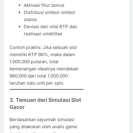
Aktivasi fitur bonus
Distribusi simbol-simbol
utama
Deviasi dari nilai RTP dan
realisasi volatilitas
Contoh praktis: Jika sebuah slot
memiliki RTP 96%, maka dalam
1.000.000 putaran, total
kemenangan idealnya mendekati
960.000 dari total 1.000.000
taruhan satu unit per spin.
3. Temuan dari Simulasi Slot
Gacor
Berdasarkan sejumlah simulasi
yang dilakukan oleh analis game