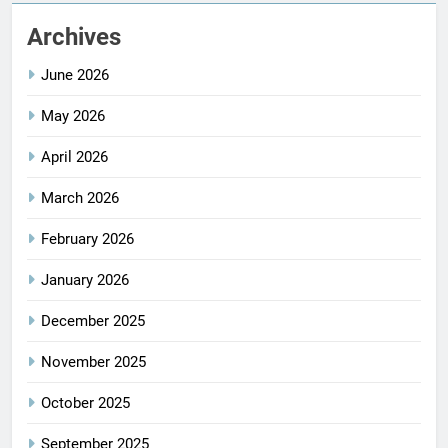
Archives
June 2026
May 2026
April 2026
March 2026
February 2026
January 2026
December 2025
November 2025
October 2025
September 2025