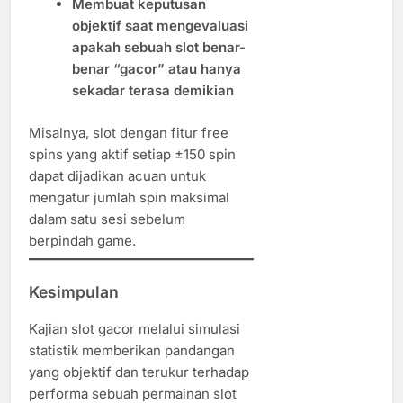
Membuat keputusan
objektif saat mengevaluasi
apakah sebuah slot benar-
benar “gacor” atau hanya
sekadar terasa demikian
Misalnya, slot dengan fitur free
spins yang aktif setiap ±150 spin
dapat dijadikan acuan untuk
mengatur jumlah spin maksimal
dalam satu sesi sebelum
berpindah game.
Kesimpulan
Kajian slot gacor melalui simulasi
statistik memberikan pandangan
yang objektif dan terukur terhadap
performa sebuah permainan slot