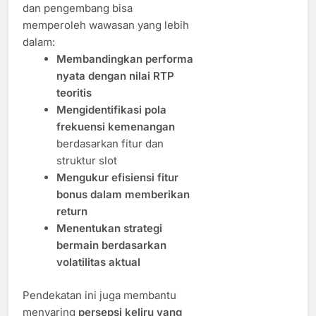
dan pengembang bisa
memperoleh wawasan yang lebih
dalam:
Membandingkan performa
nyata dengan nilai RTP
teoritis
Mengidentifikasi pola
frekuensi kemenangan
berdasarkan fitur dan
struktur slot
Mengukur efisiensi fitur
bonus dalam memberikan
return
Menentukan strategi
bermain berdasarkan
volatilitas aktual
Pendekatan ini juga membantu
menyaring
persepsi keliru yang