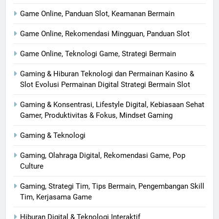
Game Online, Panduan Slot, Keamanan Bermain
Game Online, Rekomendasi Mingguan, Panduan Slot
Game Online, Teknologi Game, Strategi Bermain
Gaming & Hiburan Teknologi dan Permainan Kasino &
Slot Evolusi Permainan Digital Strategi Bermain Slot
Gaming & Konsentrasi, Lifestyle Digital, Kebiasaan Sehat
Gamer, Produktivitas & Fokus, Mindset Gaming
Gaming & Teknologi
Gaming, Olahraga Digital, Rekomendasi Game, Pop
Culture
Gaming, Strategi Tim, Tips Bermain, Pengembangan Skill
Tim, Kerjasama Game
Hiburan Digital & Teknologi Interaktif