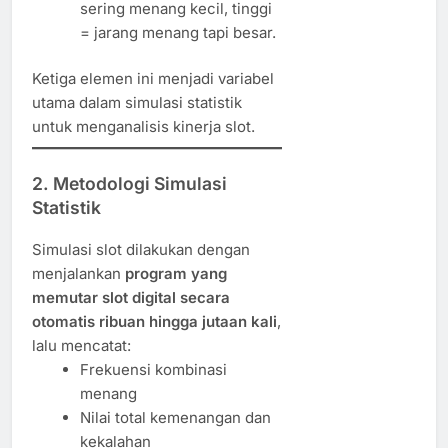
sering menang kecil, tinggi
= jarang menang tapi besar.
Ketiga elemen ini menjadi variabel
utama dalam simulasi statistik
untuk menganalisis kinerja slot.
2. Metodologi Simulasi
Statistik
Simulasi slot dilakukan dengan
menjalankan
program yang
memutar slot digital secara
otomatis ribuan hingga jutaan kali
,
lalu mencatat:
Frekuensi kombinasi
menang
Nilai total kemenangan dan
kekalahan