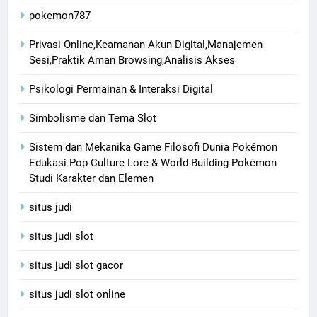
pokemon787
Privasi Online,Keamanan Akun Digital,Manajemen
Sesi,Praktik Aman Browsing,Analisis Akses
Psikologi Permainan & Interaksi Digital
Simbolisme dan Tema Slot
Sistem dan Mekanika Game Filosofi Dunia Pokémon
Edukasi Pop Culture Lore & World-Building Pokémon
Studi Karakter dan Elemen
situs judi
situs judi slot
situs judi slot gacor
situs judi slot online