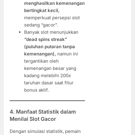
menghasilkan kemenangan
bertingkat kecil,
memperkuat persepsi slot
sedang “gacor”.
Banyak slot menunjukkan
“dead spins streak”
(puluhan putaran tanpa
kemenangan),
namun ini
tergantikan oleh
kemenangan besar yang
kadang melebihi 200x
taruhan dasar saat fitur
bonus aktif.
4. Manfaat Statistik dalam
Menilai Slot Gacor
Dengan simulasi statistik, pemain