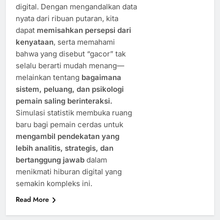
digital. Dengan mengandalkan data
nyata dari ribuan putaran, kita
dapat
memisahkan persepsi dari
kenyataan
, serta memahami
bahwa yang disebut “gacor” tak
selalu berarti mudah menang—
melainkan tentang
bagaimana
sistem, peluang, dan psikologi
pemain saling berinteraksi.
Simulasi statistik membuka ruang
baru bagi pemain cerdas untuk
mengambil pendekatan yang
lebih analitis, strategis, dan
bertanggung jawab
dalam
menikmati hiburan digital yang
semakin kompleks ini.
Read More