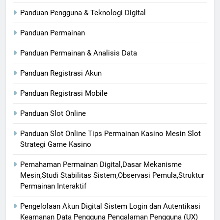
Panduan Pengguna & Teknologi Digital
Panduan Permainan
Panduan Permainan & Analisis Data
Panduan Registrasi Akun
Panduan Registrasi Mobile
Panduan Slot Online
Panduan Slot Online Tips Permainan Kasino Mesin Slot
Strategi Game Kasino
Pemahaman Permainan Digital,Dasar Mekanisme
Mesin,Studi Stabilitas Sistem,Observasi Pemula,Struktur
Permainan Interaktif
Pengelolaan Akun Digital Sistem Login dan Autentikasi
Keamanan Data Pengguna Pengalaman Pengguna (UX)