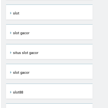
slot
slot gacor
situs slot gacor
slot gacor
slot88