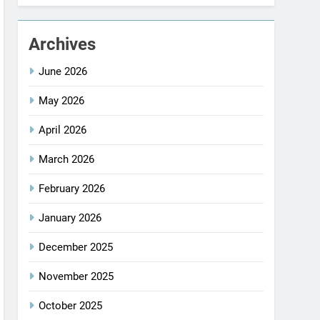
Archives
June 2026
May 2026
April 2026
March 2026
February 2026
January 2026
December 2025
November 2025
October 2025