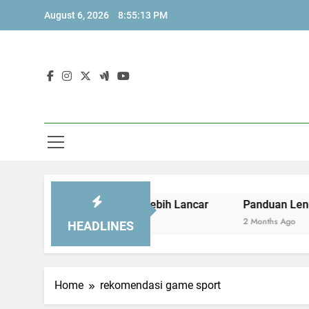
Skip
August 6, 2026
8:55:14 PM
to
content
Urb
Dukung Ger
ntuk Akses yang Lebih Lancar
Panduan Lengkap Lebah4D
2 Months Ago
HEADLINES
Home
rekomendasi game sport