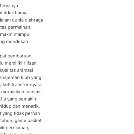
tensinya
i tidak hanya
alam dunia olahraga
itas permainan.
semakin mampu
ng mendekati
apat pembaruan
u memiliki rilisan
kualitas animasi
anajemen klub yang
kuti transfer nyata
t merasakan sensasi
afis yang semakin
 hidup dan menarik.
 yang tidak pernah
tahun, game basket
ik permainan,