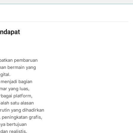
endapat
apatkan pembaruan
aman bermain yang
ital.
 menjadi bagian
mar yang luas,
rbagai platform,
alah satu alasan
rutin yang dihadirkan
 peningkatan grafis,
ya bertujuan
an realistis.