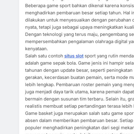
Beberapa game sport bahkan dikenal karena konsis
menghadirkan pembaruan besar setiap tahun. Hal in
dilakukan untuk menyesuaikan dengan perubahan d
nyata, tetapi juga sebagai upaya meningkatkan kual
Dengan teknologi yang terus maju, pengembang 
mempersembahkan pengalaman olahraga digital ya
kenyataan.
Salah satu contoh
situs slot
sport yang rutin mend
adalah game sepak bola. Game jenis ini hampir selal
tahunan dengan update besar, seperti peningkatan 
gerakan, kecerdasan buatan pemain, serta mode m
lebih lengkap. Pembaruan roster pemain yang mengi
juga menjadi daya tarik utama, karena pemain dapa
bermain dengan susunan tim terbaru. Selain itu, gr
realistis membuat setiap pertandingan terasa lebih
Game basket juga merupakan salah satu game sport
absen dalam memberikan pembaruan besar. Setiap 
populer menghadirkan peningkatan dari segi mekan