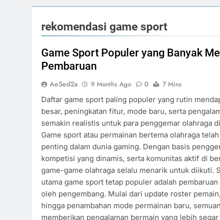
rekomendasi game sport
Game Sport Populer yang Banyak M
Pembaruan
Ae5ed2a
9 Months Ago
0
7 Mins
Daftar game sport paling populer yang rutin mend
besar, peningkatan fitur, mode baru, serta pengal
semakin realistis untuk para penggemar olahraga dig
Game sport atau permainan bertema olahraga telah
penting dalam dunia gaming. Dengan basis pengge
kompetisi yang dinamis, serta komunitas aktif di be
game-game olahraga selalu menarik untuk diikuti. S
utama game sport tetap populer adalah pembaruan 
oleh pengembang. Mulai dari update roster pemain,
hingga penambahan mode permainan baru, semuan
memberikan pengalaman bermain yang lebih segar d