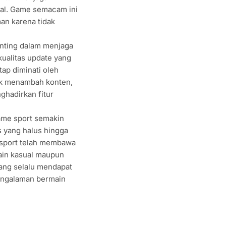
ual. Game semacam ini
an karena tidak
nting dalam menjaga
ualitas update yang
ap diminati oleh
uk menambah konten,
ghadirkan fitur
ame sport semakin
 yang halus hingga
 sport telah membawa
main kasual maupun
ang selalu mendapat
pengalaman bermain