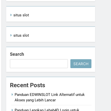
situs slot
situs slot
Search
SEARCH
Recent Posts
Panduan EDWINSLOT Link Alternatif untuk
Akses yang Lebih Lancar
Panduan Lengkap Lebah4D Login untuk