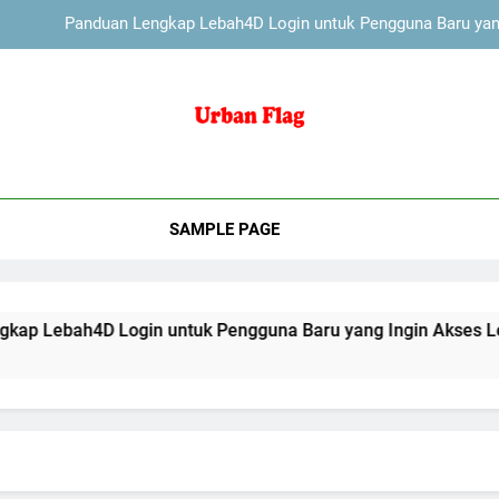
Panduan Lengkap Lebah4D Login untuk Pengguna Baru yan
Daftar Edwinslot Lewat HP den
Daftar Lebah4D Lewat 
an Flag
Panduan EDWINSLOT Link Alte
akan Sosial Dan Lingkungan Bersama Urban Flag. Untuk Perubah
Panduan Lengkap Lebah4D Login untuk Pengguna Baru yan
SAMPLE PAGE
Daftar Edwinslot Lewat HP den
Daftar Lebah4D Lewat 
 Login untuk Pengguna Baru yang Ingin Akses Lebih Aman d