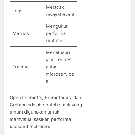
Melacak
Logs
riwayat event
Mengukur
Metrics
performa
runtime
Menelusuri
jalur request
Tracing
antar
microservice
s
OpenTelemetry, Prometheus, dan
Grafana adalah contoh stack yang
umum digunakan untuk
memvisualisasikan performa
backend real-time.