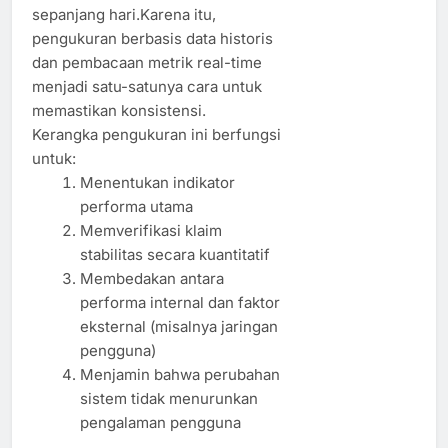
sepanjang hari.Karena itu,
pengukuran berbasis data historis
dan pembacaan metrik real-time
menjadi satu-satunya cara untuk
memastikan konsistensi.
Kerangka pengukuran ini berfungsi
untuk:
Menentukan indikator
performa utama
Memverifikasi klaim
stabilitas secara kuantitatif
Membedakan antara
performa internal dan faktor
eksternal (misalnya jaringan
pengguna)
Menjamin bahwa perubahan
sistem tidak menurunkan
pengalaman pengguna