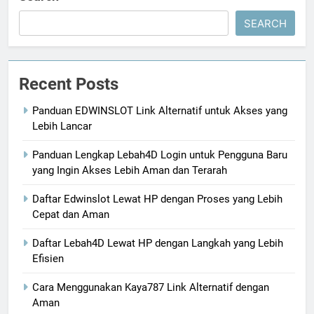
SEARCH
Recent Posts
Panduan EDWINSLOT Link Alternatif untuk Akses yang
Lebih Lancar
Panduan Lengkap Lebah4D Login untuk Pengguna Baru
yang Ingin Akses Lebih Aman dan Terarah
Daftar Edwinslot Lewat HP dengan Proses yang Lebih
Cepat dan Aman
Daftar Lebah4D Lewat HP dengan Langkah yang Lebih
Efisien
Cara Menggunakan Kaya787 Link Alternatif dengan
Aman