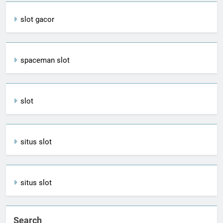
slot gacor
spaceman slot
slot
situs slot
situs slot
Search