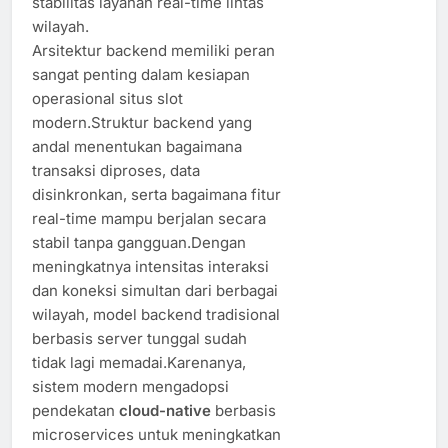
stabilitas layanan real-time lintas
wilayah.
Arsitektur backend memiliki peran
sangat penting dalam kesiapan
operasional situs slot
modern.Struktur backend yang
andal menentukan bagaimana
transaksi diproses, data
disinkronkan, serta bagaimana fitur
real-time mampu berjalan secara
stabil tanpa gangguan.Dengan
meningkatnya intensitas interaksi
dan koneksi simultan dari berbagai
wilayah, model backend tradisional
berbasis server tunggal sudah
tidak lagi memadai.Karenanya,
sistem modern mengadopsi
pendekatan
cloud-native
berbasis
microservices untuk meningkatkan