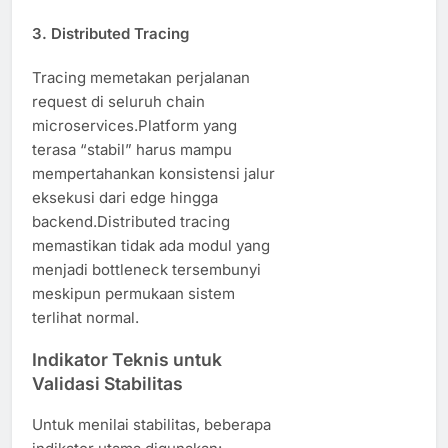
3. Distributed Tracing
Tracing memetakan perjalanan
request di seluruh chain
microservices.Platform yang
terasa “stabil” harus mampu
mempertahankan konsistensi jalur
eksekusi dari edge hingga
backend.Distributed tracing
memastikan tidak ada modul yang
menjadi bottleneck tersembunyi
meskipun permukaan sistem
terlihat normal.
Indikator Teknis untuk
Validasi Stabilitas
Untuk menilai stabilitas, beberapa