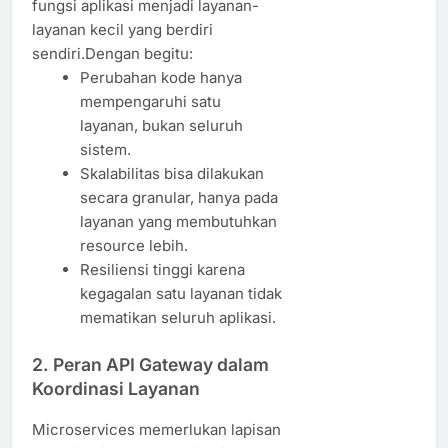
fungsi aplikasi menjadi layanan-
layanan kecil yang berdiri
sendiri.Dengan begitu:
Perubahan kode hanya
mempengaruhi satu
layanan, bukan seluruh
sistem.
Skalabilitas bisa dilakukan
secara granular, hanya pada
layanan yang membutuhkan
resource lebih.
Resiliensi tinggi karena
kegagalan satu layanan tidak
mematikan seluruh aplikasi.
2. Peran API Gateway dalam
Koordinasi Layanan
Microservices memerlukan lapisan