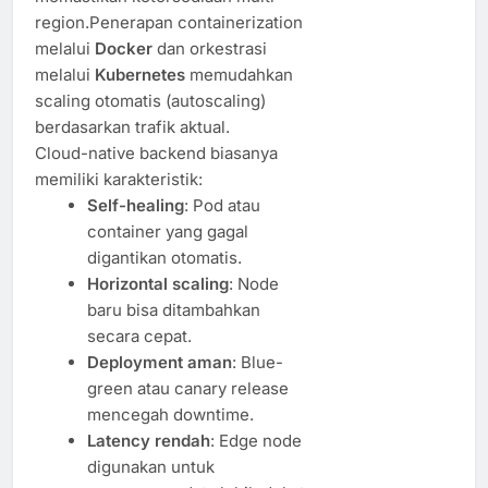
region.Penerapan containerization
melalui
Docker
dan orkestrasi
melalui
Kubernetes
memudahkan
scaling otomatis (autoscaling)
berdasarkan trafik aktual.
Cloud-native backend biasanya
memiliki karakteristik:
Self-healing
: Pod atau
container yang gagal
digantikan otomatis.
Horizontal scaling
: Node
baru bisa ditambahkan
secara cepat.
Deployment aman
: Blue-
green atau canary release
mencegah downtime.
Latency rendah
: Edge node
digunakan untuk