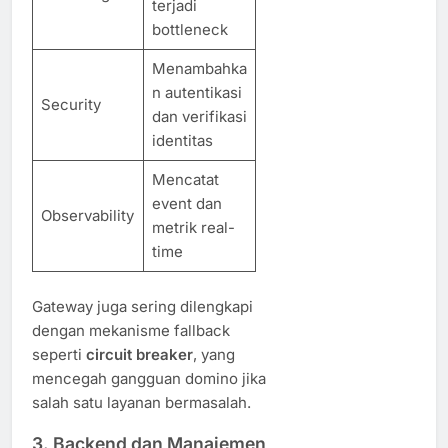
terjadi
bottleneck
Menambahka
n autentikasi
Security
dan verifikasi
identitas
Mencatat
event dan
Observability
metrik real-
time
Gateway juga sering dilengkapi
dengan mekanisme fallback
seperti
circuit breaker
, yang
mencegah gangguan domino jika
salah satu layanan bermasalah.
3. Backend dan Manajemen