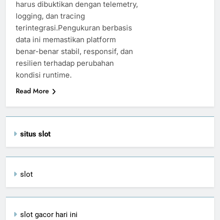
harus dibuktikan dengan telemetry,
logging, dan tracing
terintegrasi.Pengukuran berbasis
data ini memastikan platform
benar-benar stabil, responsif, dan
resilien terhadap perubahan
kondisi runtime.
Read More
situs slot
slot
slot gacor hari ini