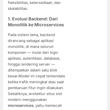
fleksibilitas, ketersediaan, dan
skalabilitas.
1. Evolusi Backend: Dari
Monolitik ke Microservices
Pada sistem lama, backend
dirancang sebagai aplikasi
monolitik, di mana seluruh
komponen — mulai dari logic
aplikasi, autentikasi, database,
hingga rendering server —
ditempatkan dalam satu blok
besar.Model ini cepat terkendala
ketika trafik meningkat atau saat
pembaruan fitur ingin dilakukan.
Sebaliknya, arsitektur situs slot
modern menggunakan
microservices
, yaitu memecah