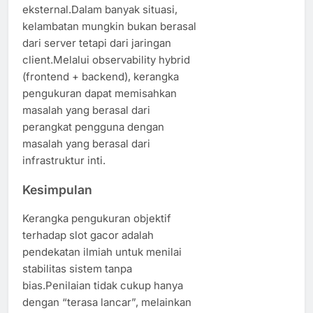
eksternal.Dalam banyak situasi,
kelambatan mungkin bukan berasal
dari server tetapi dari jaringan
client.Melalui observability hybrid
(frontend + backend), kerangka
pengukuran dapat memisahkan
masalah yang berasal dari
perangkat pengguna dengan
masalah yang berasal dari
infrastruktur inti.
Kesimpulan
Kerangka pengukuran objektif
terhadap slot gacor adalah
pendekatan ilmiah untuk menilai
stabilitas sistem tanpa
bias.Penilaian tidak cukup hanya
dengan “terasa lancar”, melainkan