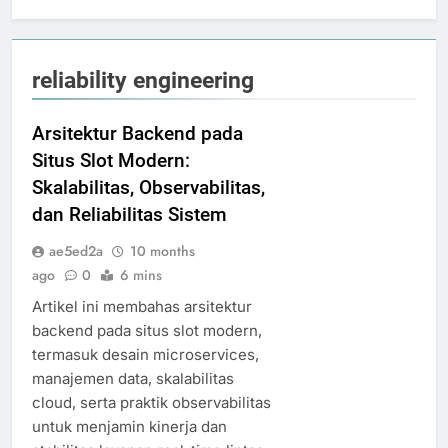
reliability engineering
Arsitektur Backend pada
Situs Slot Modern:
Skalabilitas, Observabilitas,
dan Reliabilitas Sistem
ae5ed2a
10 months
ago
0
6 mins
Artikel ini membahas arsitektur
backend pada situs slot modern,
termasuk desain microservices,
manajemen data, skalabilitas
cloud, serta praktik observabilitas
untuk menjamin kinerja dan