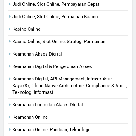
Judi Online, Slot Online, Pembayaran Cepat
Judi Online, Slot Online, Permainan Kasino
Kasino Online
Kasino Online, Slot Online, Strategi Permainan
Keamanan Akses Digital
Keamanan Digital & Pengelolaan Akses
Keamanan Digital, API Management, Infrastruktur
Kaya787, Cloud-Native Architecture, Compliance & Audit,
Teknologi Informasi
Keamanan Login dan Akses Digital
Keamanan Online
Keamanan Online, Panduan, Teknologi