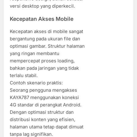
versi desktop yang diperkecil.
Kecepatan Akses Mobile
Kecepatan akses di mobile sangat
bergantung pada ukuran file dan
optimasi gambar. Struktur halaman
yang ringan membantu
mempercepat proses loading,
bahkan pada jaringan yang tidak
terlalu stabil.
Contoh skenario praktis:
Seorang pengguna mengakses
KAYA787 menggunakan koneksi
4G standar di perangkat Android.
Dengan optimasi struktur dan
distribusi konten yang efisien,
halaman utama tetap dapat dimuat
tanpa lag signifikan.