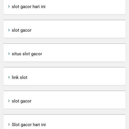
slot gacor hari ini
slot gacor
situs slot gacor
link slot
slot gacor
Slot gacor hari ini