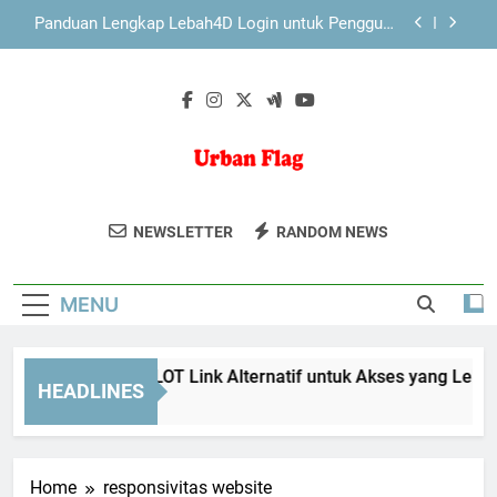
Skip
Daftar Edwinslot Lewat HP dengan Proses yang
to
Lebih Cepat dan Aman
content
Daftar Lebah4D Lewat HP dengan Langkah yang
Lebih Efisien
Panduan EDWINSLOT Link Alternatif untuk Akses
yang Lebih Lancar
Panduan Lengkap Lebah4D Login untuk Pengguna
Baru yang Ingin Akses Lebih Aman dan Terarah
Urban Flag
Dukung Gerakan Sosial Dan Lingkungan
Daftar Edwinslot Lewat HP dengan Proses yang
NEWSLETTER
RANDOM NEWS
Lebih Cepat dan Aman
Bersama Urban Flag. Untuk Perubahan
Daftar Lebah4D Lewat HP dengan Langkah yang
Positif Di Sekitar Kita.
Lebih Efisien
MENU
nduan EDWINSLOT Link Alternatif untuk Akses yang Lebih La
HEADLINES
Month Ago
Home
responsivitas website