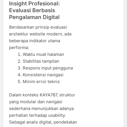
Insight Profesional:
Evaluasi Berbasis
Pengalaman Digital
Berdasarkan prinsip evaluasi
arsitektur website modern, ada
beberapa indikator utama
performa:
Waktu muat halaman
Stabilitas tampilan
Respons input pengguna
Konsistensi navigasi
Minim error teknis
Dalam konteks KAYA787, struktur
yang modular dan navigasi
sederhana menunjukkan adanya
perhatian terhadap usability.
Sebagai analis digital, pendekatan