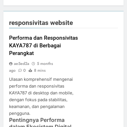
responsivitas website
Performa dan Responsivitas
KAYA787 di Berbagai
Perangkat
ae5ed2a
5 months
ago
0
8 mins
Ulasan komprehensif mengenai
performa dan responsivitas
KAYA787 di desktop dan mobile,
dengan fokus pada stabilitas,
keamanan, dan pengalaman
pengguna.
Pentingnya Performa
dalam Ekosistem Digital