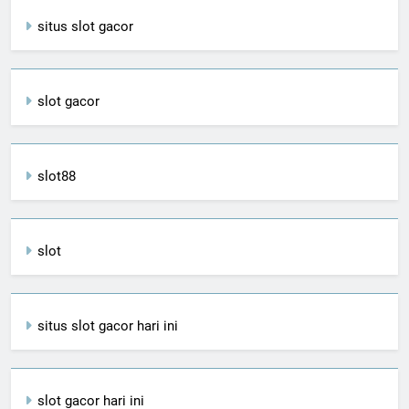
situs slot gacor
slot gacor
slot88
slot
situs slot gacor hari ini
slot gacor hari ini