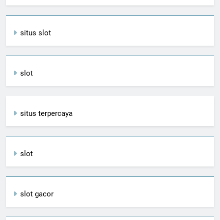
situs slot
slot
situs terpercaya
slot
slot gacor