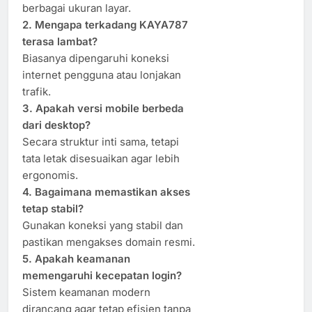
berbagai ukuran layar.
2. Mengapa terkadang KAYA787
terasa lambat?
Biasanya dipengaruhi koneksi
internet pengguna atau lonjakan
trafik.
3. Apakah versi mobile berbeda
dari desktop?
Secara struktur inti sama, tetapi
tata letak disesuaikan agar lebih
ergonomis.
4. Bagaimana memastikan akses
tetap stabil?
Gunakan koneksi yang stabil dan
pastikan mengakses domain resmi.
5. Apakah keamanan
memengaruhi kecepatan login?
Sistem keamanan modern
dirancang agar tetap efisien tanpa