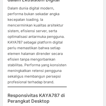
Dalam dunia digital modern,
performa bukan sekadar angka
kecepatan loading. Ia
mencerminkan kualitas arsitektur
sistem, efisiensi server, serta
optimalisasi antarmuka pengguna.
KAYA787 sebagai platform digital
perlu memastikan bahwa setiap
elemen halaman dirender secara
efisien tanpa mengorbankan
stabilitas. Performa yang konsisten
meningkatkan retensi pengguna
sekaligus membangun persepsi
profesional terhadap brand.
Responsivitas KAYA787 di
Perangkat Desktop