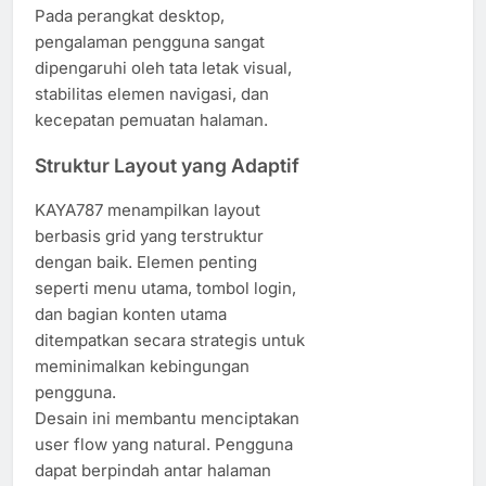
Pada perangkat desktop,
pengalaman pengguna sangat
dipengaruhi oleh tata letak visual,
stabilitas elemen navigasi, dan
kecepatan pemuatan halaman.
Struktur Layout yang Adaptif
KAYA787 menampilkan layout
berbasis grid yang terstruktur
dengan baik. Elemen penting
seperti menu utama, tombol login,
dan bagian konten utama
ditempatkan secara strategis untuk
meminimalkan kebingungan
pengguna.
Desain ini membantu menciptakan
user flow yang natural. Pengguna
dapat berpindah antar halaman