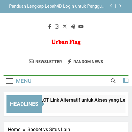
Skip
Daftar Edwinslot Lewat HP dengan Proses yang
to
Lebih Cepat dan Aman
content
Daftar Lebah4D Lewat HP dengan Langkah yang
Lebih Efisien
Panduan EDWINSLOT Link Alternatif untuk Akses
yang Lebih Lancar
Panduan Lengkap Lebah4D Login untuk Pengguna
Baru yang Ingin Akses Lebih Aman dan Terarah
Urban Flag
Dukung Gerakan Sosial Dan Lingkungan
Daftar Edwinslot Lewat HP dengan Proses yang
NEWSLETTER
RANDOM NEWS
Lebih Cepat dan Aman
Bersama Urban Flag. Untuk Perubahan
Daftar Lebah4D Lewat HP dengan Langkah yang
Positif Di Sekitar Kita.
Lebih Efisien
MENU
nduan EDWINSLOT Link Alternatif untuk Akses yang Lebih La
HEADLINES
Month Ago
Home
Sbobet vs Situs Lain