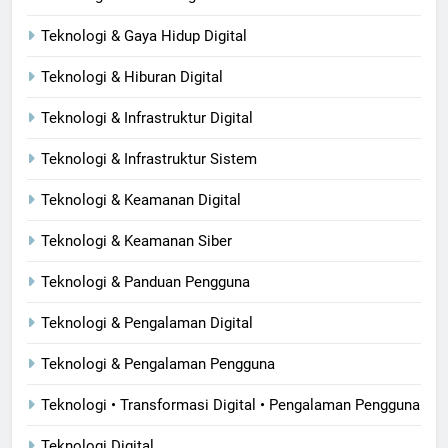
Teknologi & Gaya Hidup Digital
Teknologi & Hiburan Digital
Teknologi & Infrastruktur Digital
Teknologi & Infrastruktur Sistem
Teknologi & Keamanan Digital
Teknologi & Keamanan Siber
Teknologi & Panduan Pengguna
Teknologi & Pengalaman Digital
Teknologi & Pengalaman Pengguna
Teknologi • Transformasi Digital • Pengalaman Pengguna
Teknologi Digital