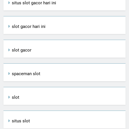
situs slot gacor hari ini
slot gacor hari ini
slot gacor
spaceman slot
slot
situs slot