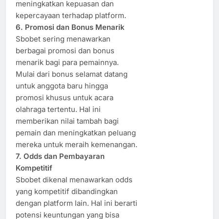
meningkatkan kepuasan dan
kepercayaan terhadap platform.
6. Promosi dan Bonus Menarik
Sbobet sering menawarkan
berbagai promosi dan bonus
menarik bagi para pemainnya.
Mulai dari bonus selamat datang
untuk anggota baru hingga
promosi khusus untuk acara
olahraga tertentu. Hal ini
memberikan nilai tambah bagi
pemain dan meningkatkan peluang
mereka untuk meraih kemenangan.
7. Odds dan Pembayaran
Kompetitif
Sbobet dikenal menawarkan odds
yang kompetitif dibandingkan
dengan platform lain. Hal ini berarti
potensi keuntungan yang bisa