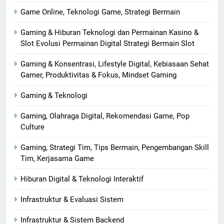
Game Online, Teknologi Game, Strategi Bermain
Gaming & Hiburan Teknologi dan Permainan Kasino &
Slot Evolusi Permainan Digital Strategi Bermain Slot
Gaming & Konsentrasi, Lifestyle Digital, Kebiasaan Sehat
Gamer, Produktivitas & Fokus, Mindset Gaming
Gaming & Teknologi
Gaming, Olahraga Digital, Rekomendasi Game, Pop
Culture
Gaming, Strategi Tim, Tips Bermain, Pengembangan Skill
Tim, Kerjasama Game
Hiburan Digital & Teknologi Interaktif
Infrastruktur & Evaluasi Sistem
Infrastruktur & Sistem Backend