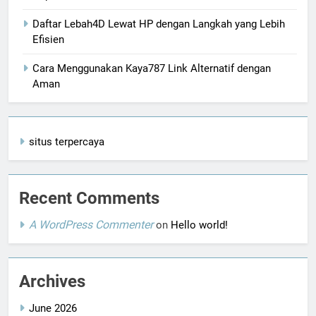
Daftar Lebah4D Lewat HP dengan Langkah yang Lebih
Efisien
Cara Menggunakan Kaya787 Link Alternatif dengan
Aman
situs terpercaya
Recent Comments
A WordPress Commenter
on
Hello world!
Archives
June 2026