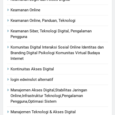
Keamanan Online
Keamanan Online, Panduan, Teknologi
Keamanan Siber, Teknologi Digital, Pengalaman
Pengguna
Komunitas Digital Interaksi Sosial Online Identitas dan
Branding Digital Psikologi Komunitas Virtual Budaya
Internet
Kontinuitas Akses Digital
login edwinslot alternatif
Manajemen Akses Digital,Stabilitas Jaringan
Online,Infrastruktur Teknologi,Pengalaman
Pengguna,Optimasi Sistem
Manajemen Teknologi & Akses Digital