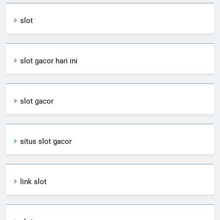
slot
slot gacor hari ini
slot gacor
situs slot gacor
link slot