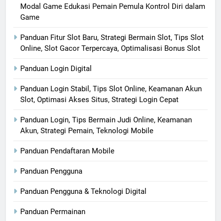
Modal Game Edukasi Pemain Pemula Kontrol Diri dalam
Game
Panduan Fitur Slot Baru, Strategi Bermain Slot, Tips Slot
Online, Slot Gacor Terpercaya, Optimalisasi Bonus Slot
Panduan Login Digital
Panduan Login Stabil, Tips Slot Online, Keamanan Akun
Slot, Optimasi Akses Situs, Strategi Login Cepat
Panduan Login, Tips Bermain Judi Online, Keamanan
Akun, Strategi Pemain, Teknologi Mobile
Panduan Pendaftaran Mobile
Panduan Pengguna
Panduan Pengguna & Teknologi Digital
Panduan Permainan