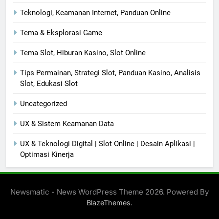
Teknologi, Keamanan Internet, Panduan Online
Tema & Eksplorasi Game
Tema Slot, Hiburan Kasino, Slot Online
Tips Permainan, Strategi Slot, Panduan Kasino, Analisis
Slot, Edukasi Slot
Uncategorized
UX & Sistem Keamanan Data
UX & Teknologi Digital | Slot Online | Desain Aplikasi |
Optimasi Kinerja
Newsmatic - News WordPress Theme 2026. Powered By
.
BlazeThemes