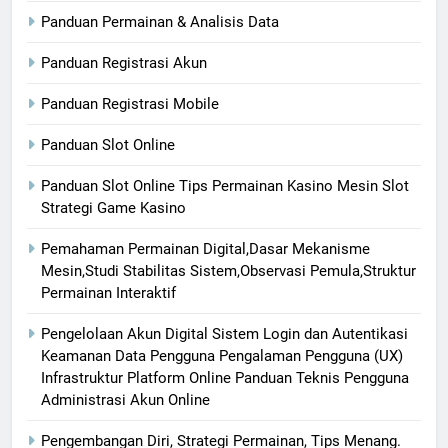
Panduan Permainan & Analisis Data
Panduan Registrasi Akun
Panduan Registrasi Mobile
Panduan Slot Online
Panduan Slot Online Tips Permainan Kasino Mesin Slot
Strategi Game Kasino
Pemahaman Permainan Digital,Dasar Mekanisme
Mesin,Studi Stabilitas Sistem,Observasi Pemula,Struktur
Permainan Interaktif
Pengelolaan Akun Digital Sistem Login dan Autentikasi
Keamanan Data Pengguna Pengalaman Pengguna (UX)
Infrastruktur Platform Online Panduan Teknis Pengguna
Administrasi Akun Online
Pengembangan Diri, Strategi Permainan, Tips Menang.