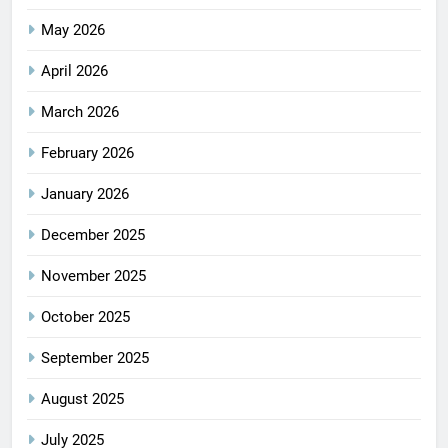
May 2026
April 2026
March 2026
February 2026
January 2026
December 2025
November 2025
October 2025
September 2025
August 2025
July 2025