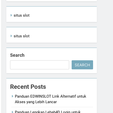
situs slot
situs slot
Search
SEARCH
Recent Posts
Panduan EDWINSLOT Link Alternatif untuk
Akses yang Lebih Lancar
Panduan Lengkap Lebah4D Login untuk