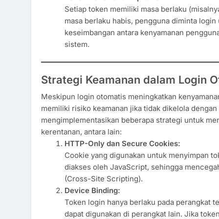
Setiap token memiliki masa berlaku (misalnya
masa berlaku habis, pengguna diminta login 
keseimbangan antara kenyamanan penggun
sistem.
Strategi Keamanan dalam Login O
Meskipun login otomatis meningkatkan kenyamanan, 
memiliki risiko keamanan jika tidak dikelola denga
mengimplementasikan beberapa strategi untuk men
kerentanan, antara lain:
HTTP-Only dan Secure Cookies:
Cookie yang digunakan untuk menyimpan tok
diakses oleh JavaScript, sehingga menceg
(Cross-Site Scripting).
Device Binding:
Token login hanya berlaku pada perangkat te
dapat digunakan di perangkat lain. Jika token