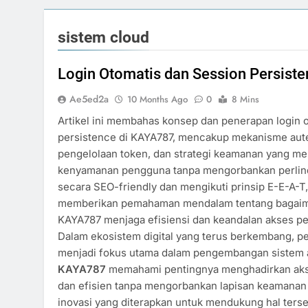
sistem cloud
Login Otomatis dan Session Persist
Ae5ed2a
10 Months Ago
0
8 Mins
Artikel ini membahas konsep dan penerapan login o
persistence di KAYA787, mencakup mekanisme aute
pengelolaan token, dan strategi keamanan yang m
kenyamanan pengguna tanpa mengorbankan perlin
secara SEO-friendly dan mengikuti prinsip E-E-A-T, a
memberikan pemahaman mendalam tentang bagaima
KAYA787 menjaga efisiensi dan keandalan akses p
Dalam ekosistem digital yang terus berkembang, 
menjadi fokus utama dalam pengembangan sistem a
KAYA787
memahami pentingnya menghadirkan aks
dan efisien tanpa mengorbankan lapisan keamanan 
inovasi yang diterapkan untuk mendukung hal ters