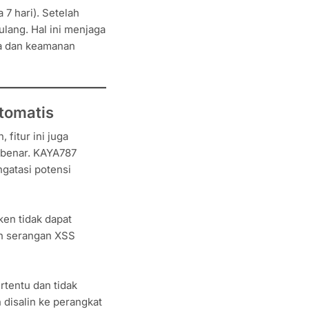
 7 hari). Setelah
ulang. Hal ini menjaga
a dan keamanan
tomatis
fitur ini juga
n benar. KAYA787
gatasi potensi
en tidak dapat
ah serangan XSS
rtentu dan tidak
 disalin ke perangkat