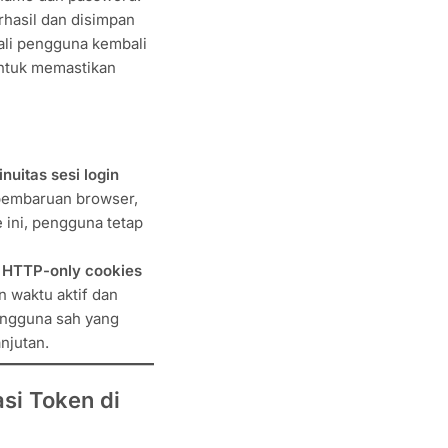
erhasil dan disimpan
kali pengguna kembali
untuk memastikan
inuitas sesi login
 pembaruan browser,
 ini, pengguna tetap
i
HTTP-only cookies
n waktu aktif dan
engguna sah yang
njutan.
si Token di