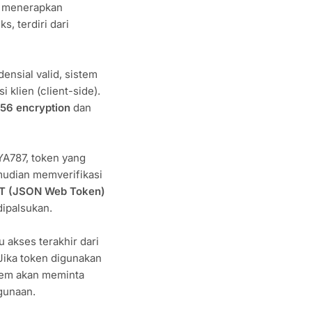
7 menerapkan
, terdiri dari
ensial valid, sistem
 klien (client-side).
56 encryption
dan
A787, token yang
mudian memverifikasi
T (JSON Web Token)
ipalsukan.
 akses terakhir dari
 Jika token digunakan
stem akan meminta
gunaan.