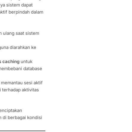
inya sistem dapat
tif berpindah dalam
n ulang saat sistem
una diarahkan ke
s caching
untuk
 membebani database
memantau sesi aktif
terhadap aktivitas
menciptakan
n di berbagai kondisi