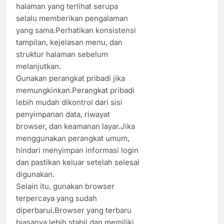
halaman yang terlihat serupa
selalu memberikan pengalaman
yang sama.Perhatikan konsistensi
tampilan, kejelasan menu, dan
struktur halaman sebelum
melanjutkan.
Gunakan perangkat pribadi jika
memungkinkan.Perangkat pribadi
lebih mudah dikontrol dari sisi
penyimpanan data, riwayat
browser, dan keamanan layar.Jika
menggunakan perangkat umum,
hindari menyimpan informasi login
dan pastikan keluar setelah selesai
digunakan.
Selain itu, gunakan browser
terpercaya yang sudah
diperbarui.Browser yang terbaru
biasanya lebih stabil dan memiliki