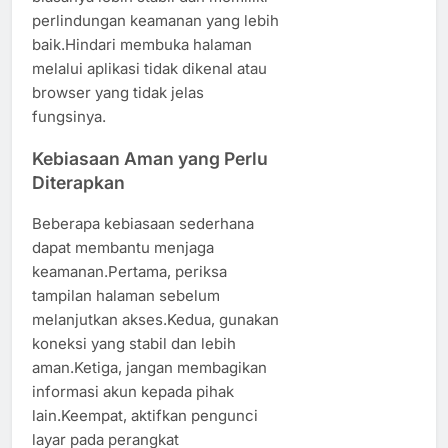
perlindungan keamanan yang lebih
baik.Hindari membuka halaman
melalui aplikasi tidak dikenal atau
browser yang tidak jelas
fungsinya.
Kebiasaan Aman yang Perlu
Diterapkan
Beberapa kebiasaan sederhana
dapat membantu menjaga
keamanan.Pertama, periksa
tampilan halaman sebelum
melanjutkan akses.Kedua, gunakan
koneksi yang stabil dan lebih
aman.Ketiga, jangan membagikan
informasi akun kepada pihak
lain.Keempat, aktifkan pengunci
layar pada perangkat