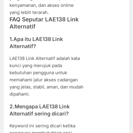
kenyamanan, dan akses online
yang lebih terarah.
FAQ Seputar LAE138 Link
Alternatif
1.Apa itu LAE138 Link
Alternatif?
LAE138 Link Alternatif adalah kata
kunci yang merujuk pada
kebutuhan pengguna untuk
memahami jalur akses cadangan
yang jelas, stabil, aman, dan mudah
dipahami.
2.Mengapa LAE138 Link
Alternatif sering dicari?
Keyword ini sering dicari ketika
pengguna membutuhkan opsi