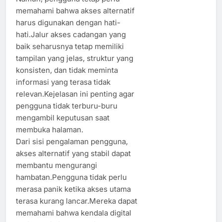
memahami bahwa akses alternatif
harus digunakan dengan hati-
hati.Jalur akses cadangan yang
baik seharusnya tetap memiliki
tampilan yang jelas, struktur yang
konsisten, dan tidak meminta
informasi yang terasa tidak
relevan.Kejelasan ini penting agar
pengguna tidak terburu-buru
mengambil keputusan saat
membuka halaman.
Dari sisi pengalaman pengguna,
akses alternatif yang stabil dapat
membantu mengurangi
hambatan.Pengguna tidak perlu
merasa panik ketika akses utama
terasa kurang lancar.Mereka dapat
memahami bahwa kendala digital