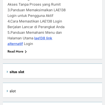
Akses Tanpa Proses yang Rumit
3.Panduan Memaksimalkan LAE138
Login untuk Pengguna Aktif
4.Cara Memastikan LAE138 Login
Berjalan Lancar di Perangkat Anda
5.Panduan Memahami Menu dan
Halaman Utama
lae138 link
alternatif
Login
Read More
situs slot
slot