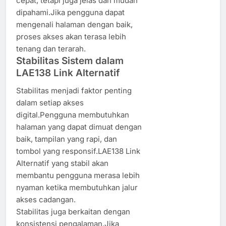
cepat, tetapi juga jelas dan mudah
dipahami.Jika pengguna dapat
mengenali halaman dengan baik,
proses akses akan terasa lebih
tenang dan terarah.
Stabilitas Sistem dalam
LAE138 Link Alternatif
Stabilitas menjadi faktor penting
dalam setiap akses
digital.Pengguna membutuhkan
halaman yang dapat dimuat dengan
baik, tampilan yang rapi, dan
tombol yang responsif.LAE138 Link
Alternatif yang stabil akan
membantu pengguna merasa lebih
nyaman ketika membutuhkan jalur
akses cadangan.
Stabilitas juga berkaitan dengan
konsistensi pengalaman.Jika