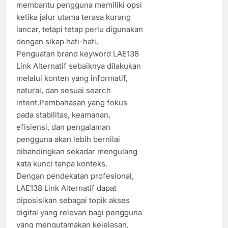
membantu pengguna memiliki opsi
ketika jalur utama terasa kurang
lancar, tetapi tetap perlu digunakan
dengan sikap hati-hati.
Penguatan brand keyword LAE138
Link Alternatif sebaiknya dilakukan
melalui konten yang informatif,
natural, dan sesuai search
intent.Pembahasan yang fokus
pada stabilitas, keamanan,
efisiensi, dan pengalaman
pengguna akan lebih bernilai
dibandingkan sekadar mengulang
kata kunci tanpa konteks.
Dengan pendekatan profesional,
LAE138 Link Alternatif dapat
diposisikan sebagai topik akses
digital yang relevan bagi pengguna
yang mengutamakan kejelasan,