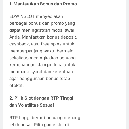
1. Manfaatkan Bonus dan Promo
EDWINSLOT menyediakan
berbagai bonus dan promo yang
dapat meningkatkan modal awal
Anda. Manfaatkan bonus deposit,
cashback, atau free spins untuk
memperpanjang waktu bermain
sekaligus meningkatkan peluang
kemenangan. Jangan lupa untuk
membaca syarat dan ketentuan
agar penggunaan bonus tetap
efektif.
2. Pilih Slot dengan RTP Tinggi
dan Volatilitas Sesuai
RTP tinggi berarti peluang menang
lebih besar. Pilih game slot di