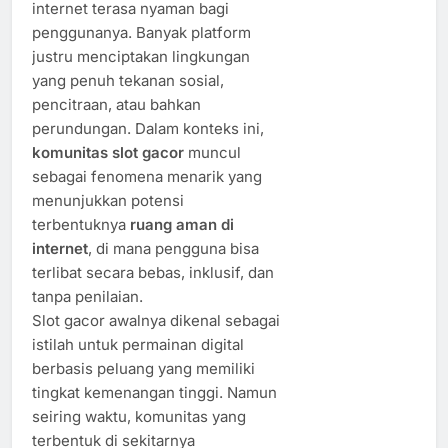
internet terasa nyaman bagi
penggunanya. Banyak platform
justru menciptakan lingkungan
yang penuh tekanan sosial,
pencitraan, atau bahkan
perundungan. Dalam konteks ini,
komunitas slot gacor
muncul
sebagai fenomena menarik yang
menunjukkan potensi
terbentuknya
ruang aman di
internet
, di mana pengguna bisa
terlibat secara bebas, inklusif, dan
tanpa penilaian.
Slot gacor awalnya dikenal sebagai
istilah untuk permainan digital
berbasis peluang yang memiliki
tingkat kemenangan tinggi. Namun
seiring waktu, komunitas yang
terbentuk di sekitarnya