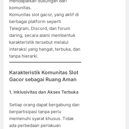
mendapatkan dukungan dari
komunitas.
Komunitas slot gacor, yang aktif di
berbagai platform seperti
Telegram, Discord, dan forum
daring, secara alami membentuk
karakteristik tersebut melalui
interaksi yang hangat, terbuka, dan
tanpa hierarki.
Karakteristik Komunitas Slot
Gacor sebagai Ruang Aman
1.
Inklusivitas dan Akses Terbuka
Setiap orang dapat bergabung dan
berpartisipasi tanpa perlu
memenuhi syarat khusus. Tidak
ada perbedaan perlakuan