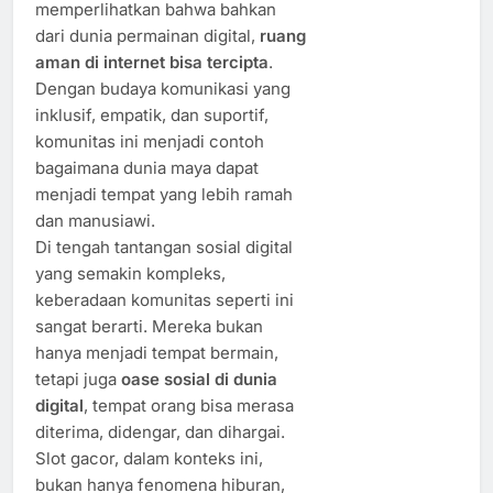
memperlihatkan bahwa bahkan
dari dunia permainan digital,
ruang
aman di internet bisa tercipta
.
Dengan budaya komunikasi yang
inklusif, empatik, dan suportif,
komunitas ini menjadi contoh
bagaimana dunia maya dapat
menjadi tempat yang lebih ramah
dan manusiawi.
Di tengah tantangan sosial digital
yang semakin kompleks,
keberadaan komunitas seperti ini
sangat berarti. Mereka bukan
hanya menjadi tempat bermain,
tetapi juga
oase sosial di dunia
digital
, tempat orang bisa merasa
diterima, didengar, dan dihargai.
Slot gacor, dalam konteks ini,
bukan hanya fenomena hiburan,