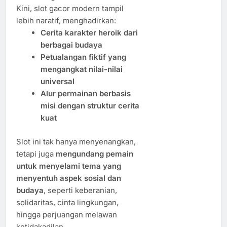
Kini, slot gacor modern tampil
lebih naratif, menghadirkan:
Cerita karakter heroik dari
berbagai budaya
Petualangan fiktif yang
mengangkat nilai-nilai
universal
Alur permainan berbasis
misi dengan struktur cerita
kuat
Slot ini tak hanya menyenangkan,
tetapi juga
mengundang pemain
untuk menyelami tema yang
menyentuh aspek sosial dan
budaya
, seperti keberanian,
solidaritas, cinta lingkungan,
hingga perjuangan melawan
ketidakadilan.