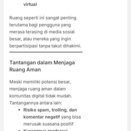
virtual
Ruang seperti ini sangat penting
terutama bagi pengguna yang
merasa terasing di media sosial
besar, atau mereka yang ingin
berpartisipasi tanpa takut dihakimi.
Tantangan dalam Menjaga
Ruang Aman
Meski memiliki potensi besar,
menjaga ruang aman dalam
komunitas digital tidak mudah.
Tantangannya antara lain:
Risiko spam, trolling, dan
komentar negatif
yang bisa
merusak suasana positif
Kurangnya moderasi