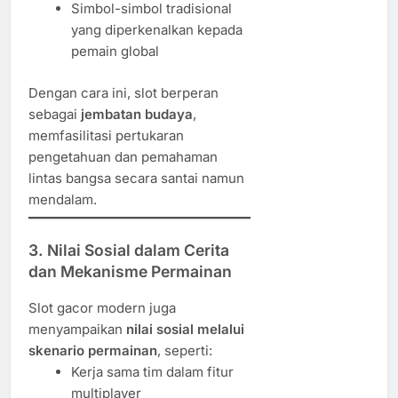
Simbol-simbol tradisional
yang diperkenalkan kepada
pemain global
Dengan cara ini, slot berperan
sebagai
jembatan budaya
,
memfasilitasi pertukaran
pengetahuan dan pemahaman
lintas bangsa secara santai namun
mendalam.
3.
Nilai Sosial dalam Cerita
dan Mekanisme Permainan
Slot gacor modern juga
menyampaikan
nilai sosial melalui
skenario permainan
, seperti:
Kerja sama tim dalam fitur
multiplayer