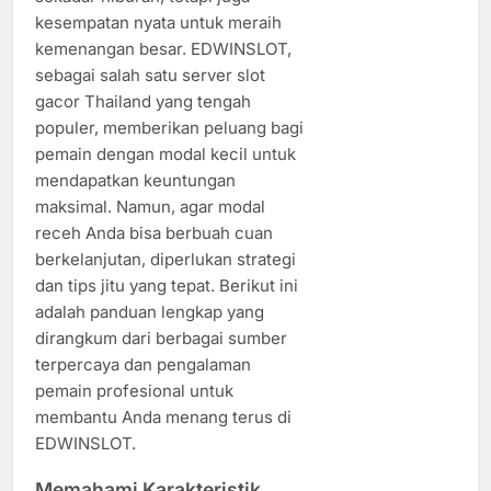
kesempatan nyata untuk meraih
kemenangan besar. EDWINSLOT,
sebagai salah satu server slot
gacor Thailand yang tengah
populer, memberikan peluang bagi
pemain dengan modal kecil untuk
mendapatkan keuntungan
maksimal. Namun, agar modal
receh Anda bisa berbuah cuan
berkelanjutan, diperlukan strategi
dan tips jitu yang tepat. Berikut ini
adalah panduan lengkap yang
dirangkum dari berbagai sumber
terpercaya dan pengalaman
pemain profesional untuk
membantu Anda menang terus di
EDWINSLOT.
Memahami Karakteristik