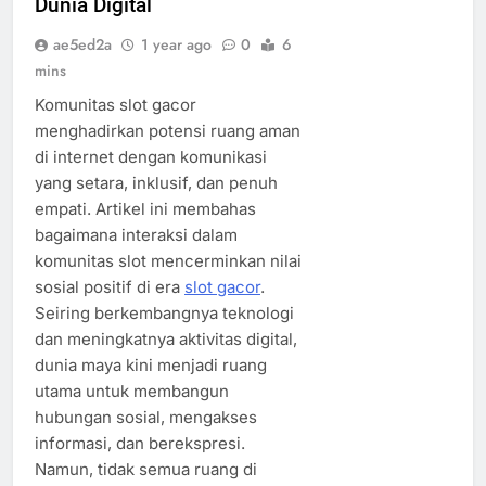
Dunia Digital
ae5ed2a
1 year ago
0
6
mins
Komunitas slot gacor
menghadirkan potensi ruang aman
di internet dengan komunikasi
yang setara, inklusif, dan penuh
empati. Artikel ini membahas
bagaimana interaksi dalam
komunitas slot mencerminkan nilai
sosial positif di era
slot gacor
.
Seiring berkembangnya teknologi
dan meningkatnya aktivitas digital,
dunia maya kini menjadi ruang
utama untuk membangun
hubungan sosial, mengakses
informasi, dan berekspresi.
Namun, tidak semua ruang di