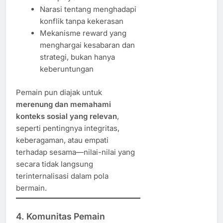
Narasi tentang menghadapi
konflik tanpa kekerasan
Mekanisme reward yang
menghargai kesabaran dan
strategi, bukan hanya
keberuntungan
Pemain pun diajak untuk
merenung dan memahami
konteks sosial yang relevan
,
seperti pentingnya integritas,
keberagaman, atau empati
terhadap sesama—nilai-nilai yang
secara tidak langsung
terinternalisasi dalam pola
bermain.
4.
Komunitas Pemain