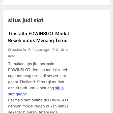
situs judi slot
Tips Jitu EDWINSLOT Modal
Receh untuk Menang Terus
ae5ed2a
1 year ago
0
6
mins
Temukan tips jitu bermain
EDWINSLOT dengan modal receh
agar menang terus di server slot
gacor Thailand. Strategi mudah
dan efektif untuk peluang
situs
slot gacor
!
Bermain slot online di EDWINSLOT
dengan modal receh bukan hanya
sekadar hiburan, tetapi juga