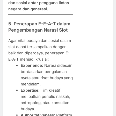
dan sosial antar pengguna lintas
negara dan generasi.
5.
Penerapan E-E-A-T dalam
Pengembangan Narasi Slot
Agar nilai budaya dan sosial dalam
slot dapat tersampaikan dengan
baik dan dipercaya, penerapan
E-
E-A-T
menjadi krusial:
Experience:
Narasi didesain
berdasarkan pengalaman
nyata atau riset budaya yang
mendalam.
Expertise:
Tim kreatif
melibatkan penulis naskah,
antropolog, atau konsultan
budaya.
Authoritativeness:
Platform