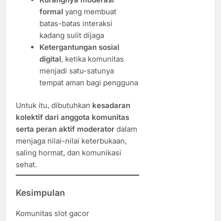
formal
yang membuat
batas-batas interaksi
kadang sulit dijaga
Ketergantungan sosial
digital
, ketika komunitas
menjadi satu-satunya
tempat aman bagi pengguna
Untuk itu, dibutuhkan
kesadaran
kolektif dari anggota komunitas
serta peran aktif moderator
dalam
menjaga nilai-nilai keterbukaan,
saling hormat, dan komunikasi
sehat.
Kesimpulan
Komunitas slot gacor