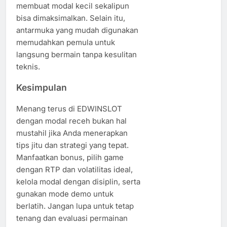
membuat modal kecil sekalipun
bisa dimaksimalkan. Selain itu,
antarmuka yang mudah digunakan
memudahkan pemula untuk
langsung bermain tanpa kesulitan
teknis.
Kesimpulan
Menang terus di EDWINSLOT
dengan modal receh bukan hal
mustahil jika Anda menerapkan
tips jitu dan strategi yang tepat.
Manfaatkan bonus, pilih game
dengan RTP dan volatilitas ideal,
kelola modal dengan disiplin, serta
gunakan mode demo untuk
berlatih. Jangan lupa untuk tetap
tenang dan evaluasi permainan