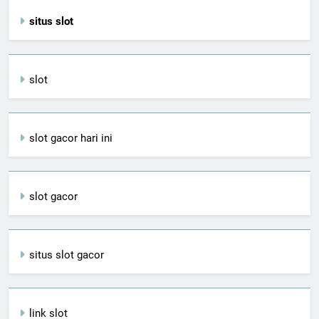
situs slot
slot
slot gacor hari ini
slot gacor
situs slot gacor
link slot