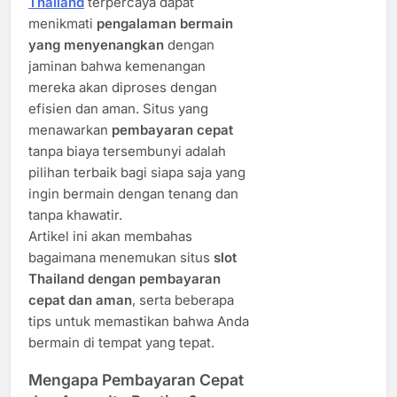
Thailand
terpercaya dapat
menikmati
pengalaman bermain
yang menyenangkan
dengan
jaminan bahwa kemenangan
mereka akan diproses dengan
efisien dan aman. Situs yang
menawarkan
pembayaran cepat
tanpa biaya tersembunyi adalah
pilihan terbaik bagi siapa saja yang
ingin bermain dengan tenang dan
tanpa khawatir.
Artikel ini akan membahas
bagaimana menemukan situs
slot
Thailand dengan pembayaran
cepat dan aman
, serta beberapa
tips untuk memastikan bahwa Anda
bermain di tempat yang tepat.
Mengapa Pembayaran Cepat