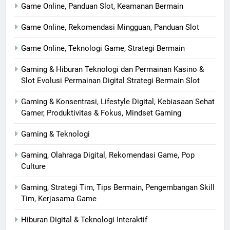
Game Online, Panduan Slot, Keamanan Bermain
Game Online, Rekomendasi Mingguan, Panduan Slot
Game Online, Teknologi Game, Strategi Bermain
Gaming & Hiburan Teknologi dan Permainan Kasino &
Slot Evolusi Permainan Digital Strategi Bermain Slot
Gaming & Konsentrasi, Lifestyle Digital, Kebiasaan Sehat
Gamer, Produktivitas & Fokus, Mindset Gaming
Gaming & Teknologi
Gaming, Olahraga Digital, Rekomendasi Game, Pop
Culture
Gaming, Strategi Tim, Tips Bermain, Pengembangan Skill
Tim, Kerjasama Game
Hiburan Digital & Teknologi Interaktif