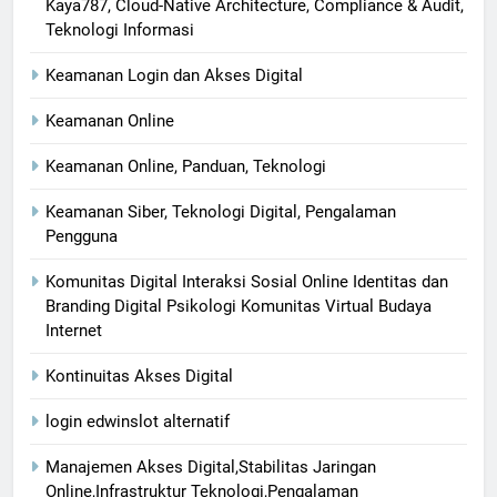
Kaya787, Cloud-Native Architecture, Compliance & Audit,
Teknologi Informasi
Keamanan Login dan Akses Digital
Keamanan Online
Keamanan Online, Panduan, Teknologi
Keamanan Siber, Teknologi Digital, Pengalaman
Pengguna
Komunitas Digital Interaksi Sosial Online Identitas dan
Branding Digital Psikologi Komunitas Virtual Budaya
Internet
Kontinuitas Akses Digital
login edwinslot alternatif
Manajemen Akses Digital,Stabilitas Jaringan
Online,Infrastruktur Teknologi,Pengalaman