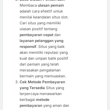
Membaca
ulasan pemain
adalah cara efektif untuk
menilai keandalan situs slot.
Cari situs yang memiliki
ulasan positif tentang
pembayaran cepat
dan
layanan pelanggan yang
responsif
. Situs yang baik
akan memiliki reputasi yang
kuat dan umpan balik positif
dari pemain yang telah
merasakan pengalaman
bermain yang memuaskan.
Cek Metode Pembayaran
yang Tersedia
Situs yang
terpercaya menawarkan
berbagai
metode
pembayaran
yang aman dan