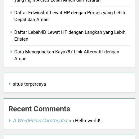
yang Ingin Akses Lebih Aman dan Terarah
Daftar Edwinslot Lewat HP dengan Proses yang Lebih
Cepat dan Aman
Daftar Lebah4D Lewat HP dengan Langkah yang Lebih
Efisien
Cara Menggunakan Kaya787 Link Alternatif dengan
Aman
situs terpercaya
Recent Comments
A WordPress Commenter
on
Hello world!