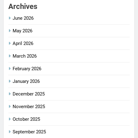
Archives
June 2026
May 2026
April 2026
March 2026
February 2026
January 2026
December 2025
November 2025
October 2025
September 2025