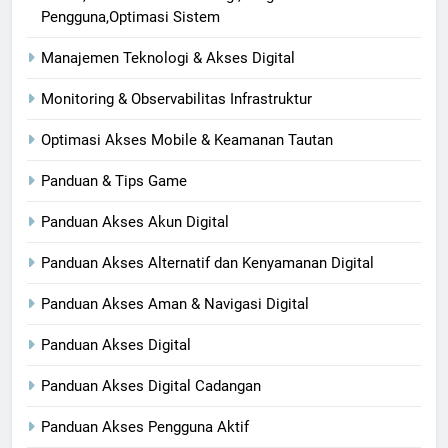
Pengguna,Optimasi Sistem
Manajemen Teknologi & Akses Digital
Monitoring & Observabilitas Infrastruktur
Optimasi Akses Mobile & Keamanan Tautan
Panduan & Tips Game
Panduan Akses Akun Digital
Panduan Akses Alternatif dan Kenyamanan Digital
Panduan Akses Aman & Navigasi Digital
Panduan Akses Digital
Panduan Akses Digital Cadangan
Panduan Akses Pengguna Aktif