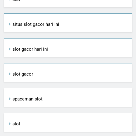
situs slot gacor hari ini
slot gacor hari ini
slot gacor
spaceman slot
slot