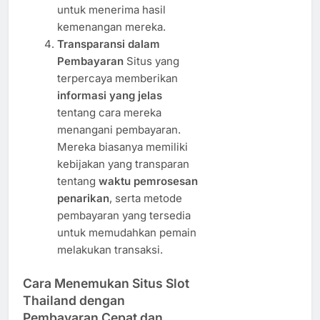
untuk menerima hasil
kemenangan mereka.
Transparansi dalam
Pembayaran
Situs yang
terpercaya memberikan
informasi yang jelas
tentang cara mereka
menangani pembayaran.
Mereka biasanya memiliki
kebijakan yang transparan
tentang
waktu pemrosesan
penarikan
, serta metode
pembayaran yang tersedia
untuk memudahkan pemain
melakukan transaksi.
Cara Menemukan Situs Slot
Thailand dengan
Pembayaran Cepat dan