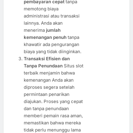
pembayaran cepat
tanpa
memotong biaya
administrasi atau transaksi
lainnya. Anda akan
menerima
jumlah
kemenangan penuh
tanpa
khawatir ada pengurangan
biaya yang tidak diinginkan.
Transaksi Efisien dan
Tanpa Penundaan
Situs slot
terbaik menjamin bahwa
kemenangan Anda akan
diproses segera setelah
permintaan penarikan
diajukan. Proses yang cepat
dan tanpa penundaan
memberi pemain rasa aman,
memastikan bahwa mereka
tidak perlu menunggu lama