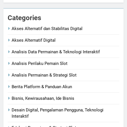
Categories
Akses Alternatif dan Stabilitas Digital
Akses Alternatif Digital
Analisis Data Permainan & Teknologi Interaktif
Analisis Perilaku Pemain Slot
Analisis Permainan & Strategi Slot
Berita Platform & Panduan Akun
Bisnis, Kewirausahaan, Ide Bisnis
Desain Digital, Pengalaman Pengguna, Teknologi
Interaktif