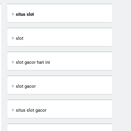
situs slot
slot
slot gacor hari ini
slot gacor
situs slot gacor