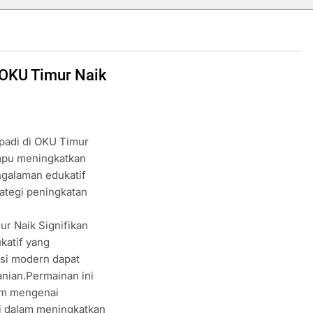
 OKU Timur Naik
”
padi di OKU Timur
mpu meningkatkan
ngalaman edukatif
rategi peningkatan
r Naik Signifikan
katif yang
si modern dapat
nian.Permainan ini
am mengenai
ani dalam meningkatkan