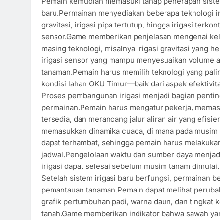
Pemain kemudian memasuki tahap penerapan sistem
baru.Permainan menyediakan beberapa teknologi irig
gravitasi, irigasi pipa tertutup, hingga irigasi terkon
sensor.Game memberikan penjelasan mengenai kel
masing teknologi, misalnya irigasi gravitasi yang h
irigasi sensor yang mampu menyesuaikan volume a
tanaman.Pemain harus memilih teknologi yang pali
kondisi lahan OKU Timur—baik dari aspek efektivit
Proses pembangunan irigasi menjadi bagian pentin
permainan.Pemain harus mengatur pekerja, memast
tersedia, dan merancang jalur aliran air yang efisi
memasukkan dinamika cuaca, di mana pada musim
dapat terhambat, sehingga pemain harus melakuka
jadwal.Pengelolaan waktu dan sumber daya menjadi
irigasi dapat selesai sebelum musim tanam dimulai.
Setelah sistem irigasi baru berfungsi, permainan be
pemantauan tanaman.Pemain dapat melihat perubaha
grafik pertumbuhan padi, warna daun, dan tingkat
tanah.Game memberikan indikator bahwa sawah y