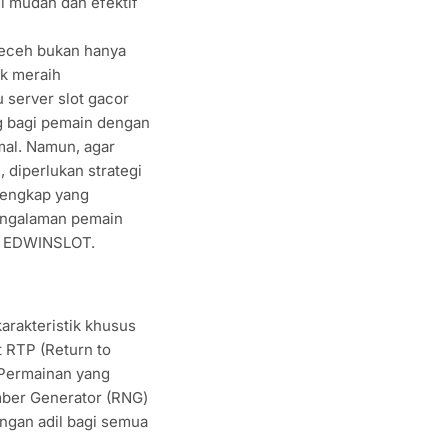
gi mudah dan efektif
receh bukan hanya
uk meraih
 server slot gacor
g bagi pemain dengan
al. Namun, agar
 diperlukan strategi
 lengkap yang
engalaman pemain
di EDWINSLOT.
rakteristik khusus
t RTP (Return to
. Permainan yang
mber Generator (RNG)
ngan adil bagi semua