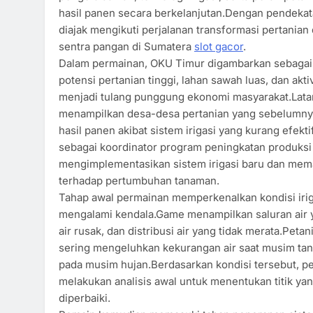
hasil panen secara berkelanjutan.Dengan pendekata
diajak mengikuti perjalanan transformasi pertanian 
sentra pangan di Sumatera
slot gacor
.
Dalam permainan, OKU Timur digambarkan sebagai
potensi pertanian tinggi, lahan sawah luas, dan akti
menjadi tulang punggung ekonomi masyarakat.Lata
menampilkan desa-desa pertanian yang sebelumnya
hasil panen akibat sistem irigasi yang kurang efekt
sebagai koordinator program peningkatan produksi
mengimplementasikan sistem irigasi baru dan me
terhadap pertumbuhan tanaman.
Tahap awal permainan memperkenalkan kondisi irig
mengalami kendala.Game menampilkan saluran air y
air rusak, dan distribusi air yang tidak merata.Petan
sering mengeluhkan kekurangan air saat musim tan
pada musim hujan.Berdasarkan kondisi tersebut, p
melakukan analisis awal untuk menentukan titik ya
diperbaiki.