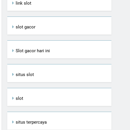
link slot
slot gacor
Slot gacor hari ini
situs slot
slot
situs terpercaya