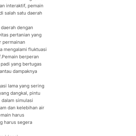
n interaktif, pemain
di salah satu daerah
 daerah dengan
vitas pertanian yang
r permainan
 mengalami fluktuasi
if.Pemain berperan
 padi yang bertugas
mantau dampaknya
asi lama yang sering
ang dangkal, pintu
i dalam simulasi
am dan kelebihan air
emain harus
ng harus segera