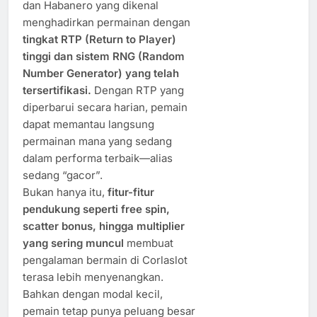
dan Habanero yang dikenal
menghadirkan permainan dengan
tingkat RTP (Return to Player)
tinggi dan sistem RNG (Random
Number Generator) yang telah
tersertifikasi.
Dengan RTP yang
diperbarui secara harian, pemain
dapat memantau langsung
permainan mana yang sedang
dalam performa terbaik—alias
sedang “gacor”.
Bukan hanya itu,
fitur-fitur
pendukung seperti free spin,
scatter bonus, hingga multiplier
yang sering muncul
membuat
pengalaman bermain di Corlaslot
terasa lebih menyenangkan.
Bahkan dengan modal kecil,
pemain tetap punya peluang besar