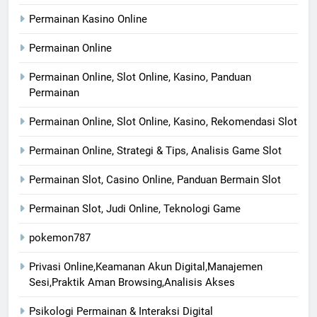
Permainan Kasino Online
Permainan Online
Permainan Online, Slot Online, Kasino, Panduan
Permainan
Permainan Online, Slot Online, Kasino, Rekomendasi Slot
Permainan Online, Strategi & Tips, Analisis Game Slot
Permainan Slot, Casino Online, Panduan Bermain Slot
Permainan Slot, Judi Online, Teknologi Game
pokemon787
Privasi Online,Keamanan Akun Digital,Manajemen
Sesi,Praktik Aman Browsing,Analisis Akses
Psikologi Permainan & Interaksi Digital