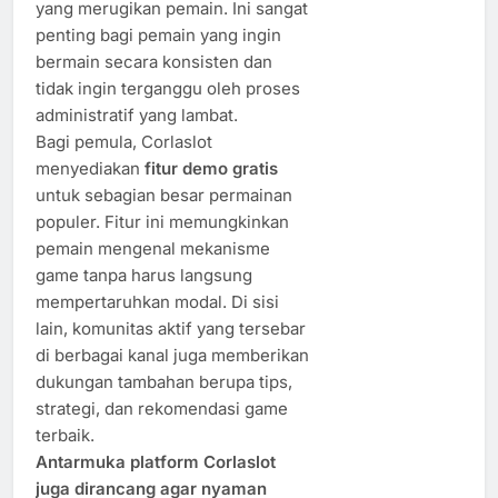
yang merugikan pemain. Ini sangat
penting bagi pemain yang ingin
bermain secara konsisten dan
tidak ingin terganggu oleh proses
administratif yang lambat.
Bagi pemula, Corlaslot
menyediakan
fitur demo gratis
untuk sebagian besar permainan
populer. Fitur ini memungkinkan
pemain mengenal mekanisme
game tanpa harus langsung
mempertaruhkan modal. Di sisi
lain, komunitas aktif yang tersebar
di berbagai kanal juga memberikan
dukungan tambahan berupa tips,
strategi, dan rekomendasi game
terbaik.
Antarmuka platform Corlaslot
juga dirancang agar nyaman