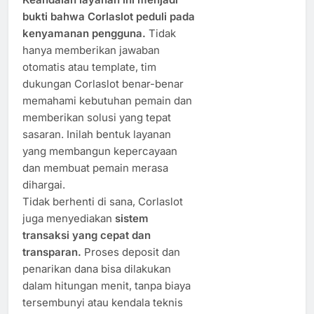
bukti bahwa Corlaslot peduli pada
kenyamanan pengguna.
Tidak
hanya memberikan jawaban
otomatis atau template, tim
dukungan Corlaslot benar-benar
memahami kebutuhan pemain dan
memberikan solusi yang tepat
sasaran. Inilah bentuk layanan
yang membangun kepercayaan
dan membuat pemain merasa
dihargai.
Tidak berhenti di sana, Corlaslot
juga menyediakan
sistem
transaksi yang cepat dan
transparan.
Proses deposit dan
penarikan dana bisa dilakukan
dalam hitungan menit, tanpa biaya
tersembunyi atau kendala teknis