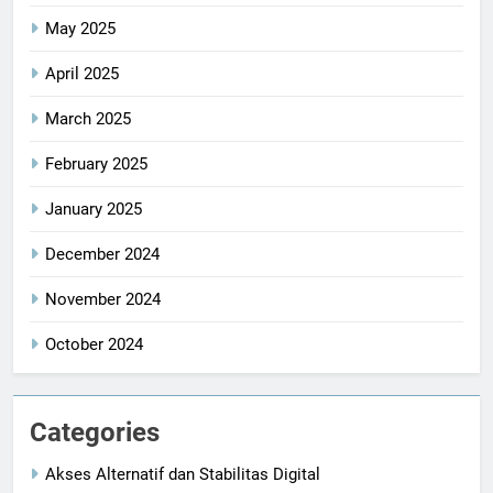
May 2025
April 2025
March 2025
February 2025
January 2025
December 2024
November 2024
October 2024
Categories
Akses Alternatif dan Stabilitas Digital