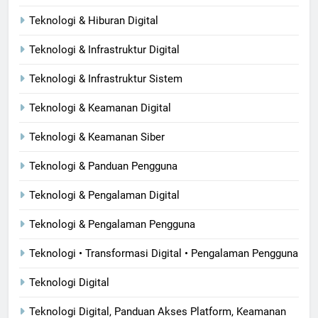
Teknologi & Hiburan Digital
Teknologi & Infrastruktur Digital
Teknologi & Infrastruktur Sistem
Teknologi & Keamanan Digital
Teknologi & Keamanan Siber
Teknologi & Panduan Pengguna
Teknologi & Pengalaman Digital
Teknologi & Pengalaman Pengguna
Teknologi • Transformasi Digital • Pengalaman Pengguna
Teknologi Digital
Teknologi Digital, Panduan Akses Platform, Keamanan