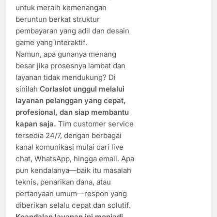
untuk meraih kemenangan
beruntun berkat struktur
pembayaran yang adil dan desain
game yang interaktif.
Namun, apa gunanya menang
besar jika prosesnya lambat dan
layanan tidak mendukung? Di
sinilah
Corlaslot unggul melalui
layanan pelanggan yang cepat,
profesional, dan siap membantu
kapan saja.
Tim customer service
tersedia 24/7, dengan berbagai
kanal komunikasi mulai dari live
chat, WhatsApp, hingga email. Apa
pun kendalanya—baik itu masalah
teknis, penarikan dana, atau
pertanyaan umum—respon yang
diberikan selalu cepat dan solutif.
Keandalan layanan ini menjadi