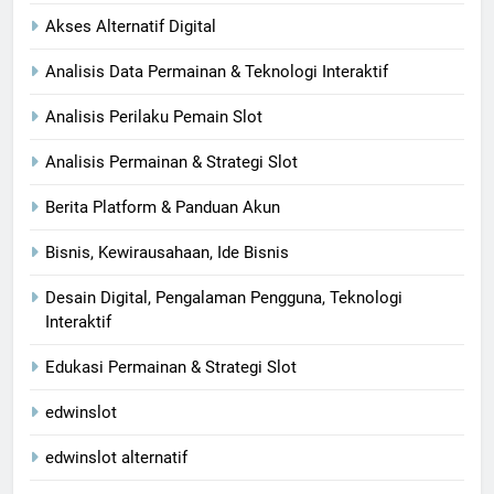
Akses Alternatif Digital
Analisis Data Permainan & Teknologi Interaktif
Analisis Perilaku Pemain Slot
Analisis Permainan & Strategi Slot
Berita Platform & Panduan Akun
Bisnis, Kewirausahaan, Ide Bisnis
Desain Digital, Pengalaman Pengguna, Teknologi
Interaktif
Edukasi Permainan & Strategi Slot
edwinslot
edwinslot alternatif