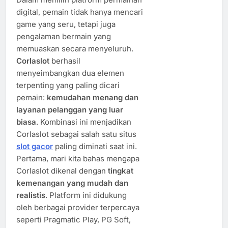
digital, pemain tidak hanya mencari
game yang seru, tetapi juga
pengalaman bermain yang
memuaskan secara menyeluruh.
Corlaslot
berhasil
menyeimbangkan dua elemen
terpenting yang paling dicari
pemain:
kemudahan menang dan
layanan pelanggan yang luar
biasa
. Kombinasi ini menjadikan
Corlaslot sebagai salah satu situs
slot gacor
paling diminati saat ini.
Pertama, mari kita bahas mengapa
Corlaslot dikenal dengan
tingkat
kemenangan yang mudah dan
realistis
. Platform ini didukung
oleh berbagai provider terpercaya
seperti Pragmatic Play, PG Soft,