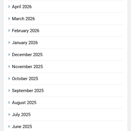
April 2026
March 2026
February 2026
January 2026
December 2025
November 2025
October 2025
September 2025
August 2025
July 2025
June 2025