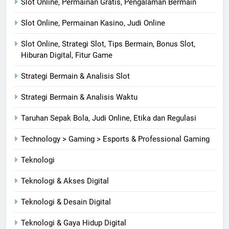
Slot Online, Permainan Gratis, Pengalaman Bermain
Slot Online, Permainan Kasino, Judi Online
Slot Online, Strategi Slot, Tips Bermain, Bonus Slot,
Hiburan Digital, Fitur Game
Strategi Bermain & Analisis Slot
Strategi Bermain & Analisis Waktu
Taruhan Sepak Bola, Judi Online, Etika dan Regulasi
Technology > Gaming > Esports & Professional Gaming
Teknologi
Teknologi & Akses Digital
Teknologi & Desain Digital
Teknologi & Gaya Hidup Digital