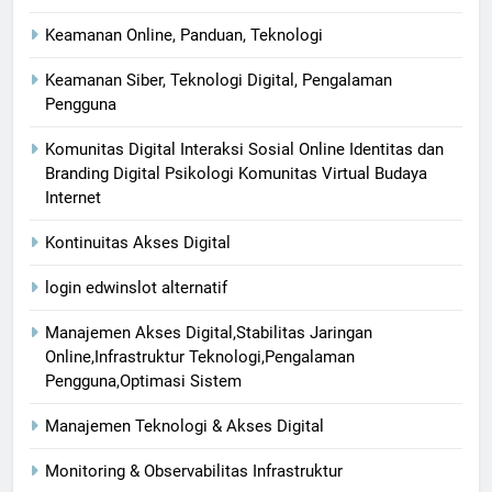
Keamanan Online, Panduan, Teknologi
Keamanan Siber, Teknologi Digital, Pengalaman
Pengguna
Komunitas Digital Interaksi Sosial Online Identitas dan
Branding Digital Psikologi Komunitas Virtual Budaya
Internet
Kontinuitas Akses Digital
login edwinslot alternatif
Manajemen Akses Digital,Stabilitas Jaringan
Online,Infrastruktur Teknologi,Pengalaman
Pengguna,Optimasi Sistem
Manajemen Teknologi & Akses Digital
Monitoring & Observabilitas Infrastruktur