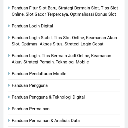
Panduan Fitur Slot Baru, Strategi Bermain Slot, Tips Slot
Online, Slot Gacor Terpercaya, Optimalisasi Bonus Slot
Panduan Login Digital
Panduan Login Stabil, Tips Slot Online, Keamanan Akun
Slot, Optimasi Akses Situs, Strategi Login Cepat
Panduan Login, Tips Bermain Judi Online, Keamanan
Akun, Strategi Pemain, Teknologi Mobile
Panduan Pendaftaran Mobile
Panduan Pengguna
Panduan Pengguna & Teknologi Digital
Panduan Permainan
Panduan Permainan & Analisis Data