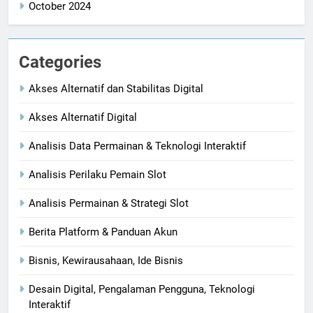
October 2024
Categories
Akses Alternatif dan Stabilitas Digital
Akses Alternatif Digital
Analisis Data Permainan & Teknologi Interaktif
Analisis Perilaku Pemain Slot
Analisis Permainan & Strategi Slot
Berita Platform & Panduan Akun
Bisnis, Kewirausahaan, Ide Bisnis
Desain Digital, Pengalaman Pengguna, Teknologi
Interaktif