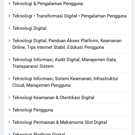
Teknologi & Pengalaman Pengguna
Teknologi • Transformasi Digital • Pengalaman Pengguna
Teknologi Digital
Teknologi Digital, Panduan Akses Platform, Keamanan
Online, Tips Internet Stabil, Edukasi Pengguna
Teknologi Informasi, Audit Digital, Manajemen Data,
Transparansi Sistem
Teknologi Informasi, Sistem Keamanan, Infrastruktur
Cloud, Manajemen Pengguna
Teknologi Keamanan & Otentikasi Digital
Teknologi Pengguna
Teknologi Permainan & Mekanisme Slot Digital
Teknologi Platform Digital