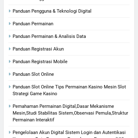
Panduan Pengguna & Teknologi Digital
Panduan Permainan
Panduan Permainan & Analisis Data
Panduan Registrasi Akun
Panduan Registrasi Mobile
Panduan Slot Online
Panduan Slot Online Tips Permainan Kasino Mesin Slot
Strategi Game Kasino
Pemahaman Permainan Digital,Dasar Mekanisme
Mesin,Studi Stabilitas Sistem,Observasi Pemula,Struktur
Permainan Interaktif
Pengelolaan Akun Digital Sistem Login dan Autentikasi