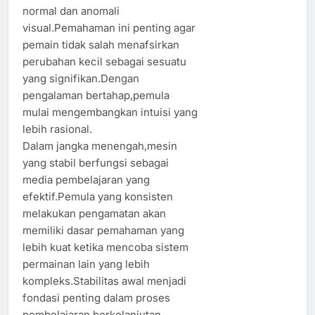
normal dan anomali
visual.Pemahaman ini penting agar
pemain tidak salah menafsirkan
perubahan kecil sebagai sesuatu
yang signifikan.Dengan
pengalaman bertahap,pemula
mulai mengembangkan intuisi yang
lebih rasional.
Dalam jangka menengah,mesin
yang stabil berfungsi sebagai
media pembelajaran yang
efektif.Pemula yang konsisten
melakukan pengamatan akan
memiliki dasar pemahaman yang
lebih kuat ketika mencoba sistem
permainan lain yang lebih
kompleks.Stabilitas awal menjadi
fondasi penting dalam proses
pembelajaran berkelanjutan.