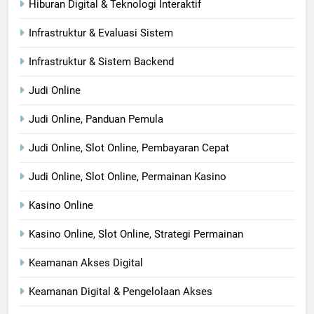
Hiburan Digital & Teknologi Interaktif
Infrastruktur & Evaluasi Sistem
Infrastruktur & Sistem Backend
Judi Online
Judi Online, Panduan Pemula
Judi Online, Slot Online, Pembayaran Cepat
Judi Online, Slot Online, Permainan Kasino
Kasino Online
Kasino Online, Slot Online, Strategi Permainan
Keamanan Akses Digital
Keamanan Digital & Pengelolaan Akses