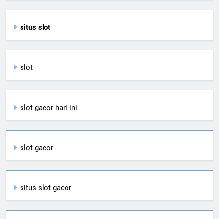
situs slot
slot
slot gacor hari ini
slot gacor
situs slot gacor