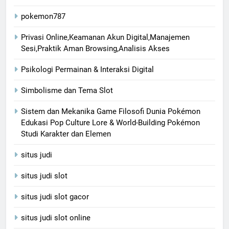
pokemon787
Privasi Online,Keamanan Akun Digital,Manajemen
Sesi,Praktik Aman Browsing,Analisis Akses
Psikologi Permainan & Interaksi Digital
Simbolisme dan Tema Slot
Sistem dan Mekanika Game Filosofi Dunia Pokémon
Edukasi Pop Culture Lore & World-Building Pokémon
Studi Karakter dan Elemen
situs judi
situs judi slot
situs judi slot gacor
situs judi slot online