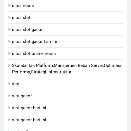
situs resmi
situs slot
situs slot gacor
situs slot gacor hari ini
situs slot online resmi
Skalabilitas Platform,Manajemen Beban Server,Optimasi
Performa,Strategi Infrastruktur
slot
slot gacor
slot gacor hari ini
slot gacor hari ini.