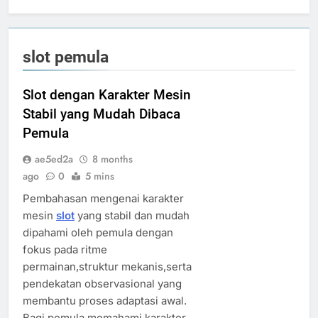
slot pemula
Slot dengan Karakter Mesin
Stabil yang Mudah Dibaca
Pemula
ae5ed2a
8 months
ago
0
5 mins
Pembahasan mengenai karakter
mesin
slot
yang stabil dan mudah
dipahami oleh pemula dengan
fokus pada ritme
permainan,struktur mekanis,serta
pendekatan observasional yang
membantu proses adaptasi awal.
Bagi pemula,memahami karakter