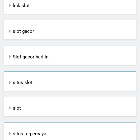
link slot
slot gacor
Slot gacor hari ini
situs slot
slot
situs terpercaya