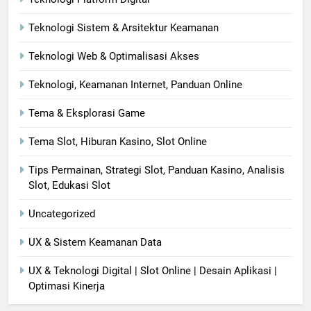
Teknologi Sistem & Arsitektur Keamanan
Teknologi Web & Optimalisasi Akses
Teknologi, Keamanan Internet, Panduan Online
Tema & Eksplorasi Game
Tema Slot, Hiburan Kasino, Slot Online
Tips Permainan, Strategi Slot, Panduan Kasino, Analisis
Slot, Edukasi Slot
Uncategorized
UX & Sistem Keamanan Data
UX & Teknologi Digital | Slot Online | Desain Aplikasi |
Optimasi Kinerja