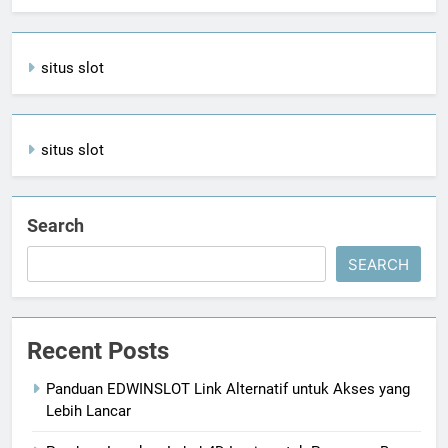
situs slot
situs slot
Search
SEARCH
Recent Posts
Panduan EDWINSLOT Link Alternatif untuk Akses yang
Lebih Lancar