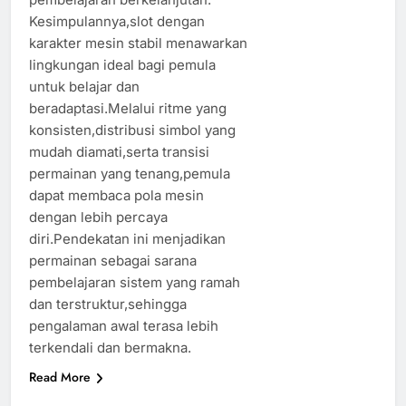
Kesimpulannya,slot dengan
karakter mesin stabil menawarkan
lingkungan ideal bagi pemula
untuk belajar dan
beradaptasi.Melalui ritme yang
konsisten,distribusi simbol yang
mudah diamati,serta transisi
permainan yang tenang,pemula
dapat membaca pola mesin
dengan lebih percaya
diri.Pendekatan ini menjadikan
permainan sebagai sarana
pembelajaran sistem yang ramah
dan terstruktur,sehingga
pengalaman awal terasa lebih
terkendali dan bermakna.
Read More