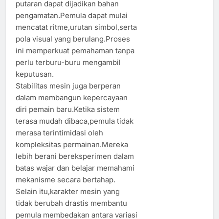
putaran dapat dijadikan bahan
pengamatan.Pemula dapat mulai
mencatat ritme,urutan simbol,serta
pola visual yang berulang.Proses
ini memperkuat pemahaman tanpa
perlu terburu-buru mengambil
keputusan.
Stabilitas mesin juga berperan
dalam membangun kepercayaan
diri pemain baru.Ketika sistem
terasa mudah dibaca,pemula tidak
merasa terintimidasi oleh
kompleksitas permainan.Mereka
lebih berani bereksperimen dalam
batas wajar dan belajar memahami
mekanisme secara bertahap.
Selain itu,karakter mesin yang
tidak berubah drastis membantu
pemula membedakan antara variasi