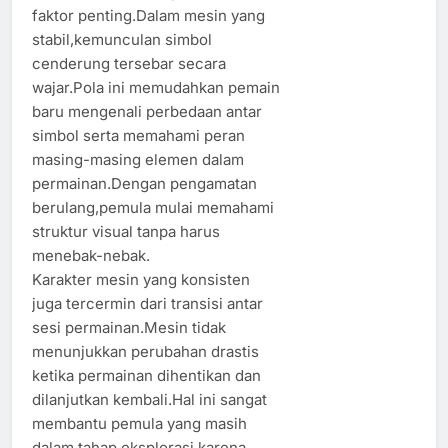
faktor penting.Dalam mesin yang
stabil,kemunculan simbol
cenderung tersebar secara
wajar.Pola ini memudahkan pemain
baru mengenali perbedaan antar
simbol serta memahami peran
masing-masing elemen dalam
permainan.Dengan pengamatan
berulang,pemula mulai memahami
struktur visual tanpa harus
menebak-nebak.
Karakter mesin yang konsisten
juga tercermin dari transisi antar
sesi permainan.Mesin tidak
menunjukkan perubahan drastis
ketika permainan dihentikan dan
dilanjutkan kembali.Hal ini sangat
membantu pemula yang masih
dalam tahap eksplorasi karena