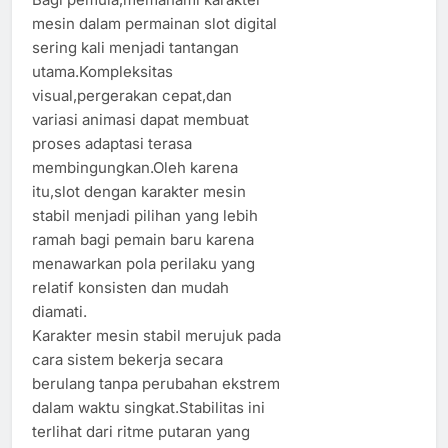
mesin dalam permainan slot digital
sering kali menjadi tantangan
utama.Kompleksitas
visual,pergerakan cepat,dan
variasi animasi dapat membuat
proses adaptasi terasa
membingungkan.Oleh karena
itu,slot dengan karakter mesin
stabil menjadi pilihan yang lebih
ramah bagi pemain baru karena
menawarkan pola perilaku yang
relatif konsisten dan mudah
diamati.
Karakter mesin stabil merujuk pada
cara sistem bekerja secara
berulang tanpa perubahan ekstrem
dalam waktu singkat.Stabilitas ini
terlihat dari ritme putaran yang