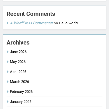
Recent Comments
A WordPress Commenter
on
Hello world!
Archives
June 2026
May 2026
April 2026
March 2026
February 2026
January 2026