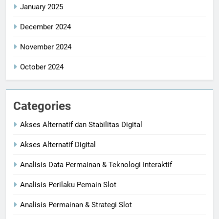
January 2025
December 2024
November 2024
October 2024
Categories
Akses Alternatif dan Stabilitas Digital
Akses Alternatif Digital
Analisis Data Permainan & Teknologi Interaktif
Analisis Perilaku Pemain Slot
Analisis Permainan & Strategi Slot