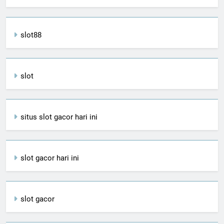
slot88
slot
situs slot gacor hari ini
slot gacor hari ini
slot gacor