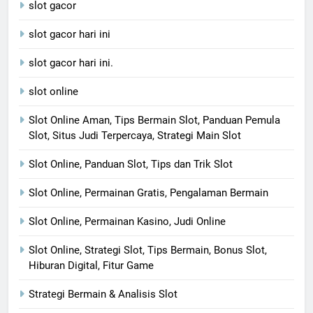
slot gacor
slot gacor hari ini
slot gacor hari ini.
slot online
Slot Online Aman, Tips Bermain Slot, Panduan Pemula
Slot, Situs Judi Terpercaya, Strategi Main Slot
Slot Online, Panduan Slot, Tips dan Trik Slot
Slot Online, Permainan Gratis, Pengalaman Bermain
Slot Online, Permainan Kasino, Judi Online
Slot Online, Strategi Slot, Tips Bermain, Bonus Slot,
Hiburan Digital, Fitur Game
Strategi Bermain & Analisis Slot