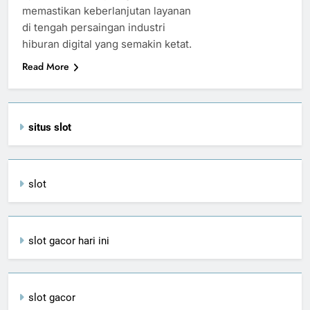
memastikan keberlanjutan layanan
di tengah persaingan industri
hiburan digital yang semakin ketat.
Read More
situs slot
slot
slot gacor hari ini
slot gacor