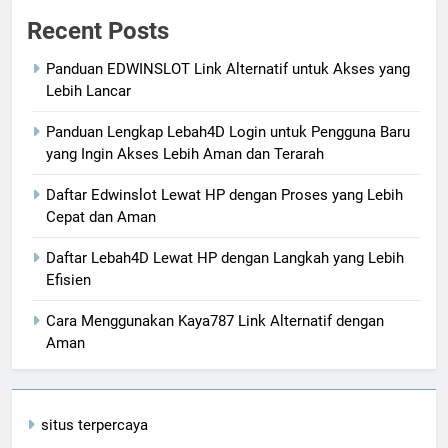
Recent Posts
Panduan EDWINSLOT Link Alternatif untuk Akses yang
Lebih Lancar
Panduan Lengkap Lebah4D Login untuk Pengguna Baru
yang Ingin Akses Lebih Aman dan Terarah
Daftar Edwinslot Lewat HP dengan Proses yang Lebih
Cepat dan Aman
Daftar Lebah4D Lewat HP dengan Langkah yang Lebih
Efisien
Cara Menggunakan Kaya787 Link Alternatif dengan
Aman
situs terpercaya