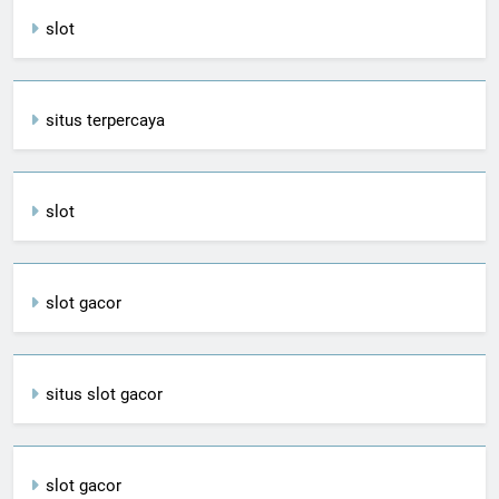
slot
situs terpercaya
slot
slot gacor
situs slot gacor
slot gacor