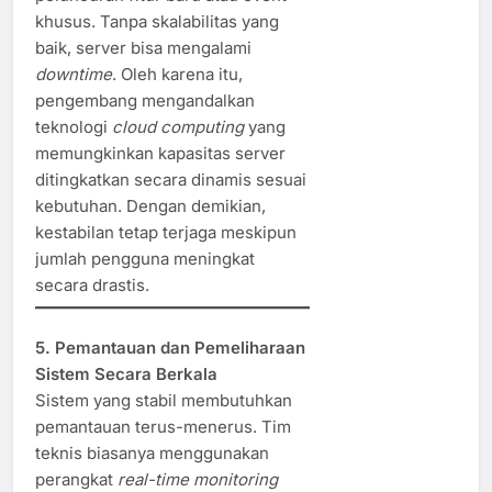
khusus. Tanpa skalabilitas yang
baik, server bisa mengalami
downtime
. Oleh karena itu,
pengembang mengandalkan
teknologi
cloud computing
yang
memungkinkan kapasitas server
ditingkatkan secara dinamis sesuai
kebutuhan. Dengan demikian,
kestabilan tetap terjaga meskipun
jumlah pengguna meningkat
secara drastis.
5. Pemantauan dan Pemeliharaan
Sistem Secara Berkala
Sistem yang stabil membutuhkan
pemantauan terus-menerus. Tim
teknis biasanya menggunakan
perangkat
real-time monitoring