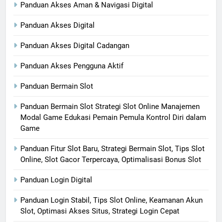
Panduan Akses Aman & Navigasi Digital
Panduan Akses Digital
Panduan Akses Digital Cadangan
Panduan Akses Pengguna Aktif
Panduan Bermain Slot
Panduan Bermain Slot Strategi Slot Online Manajemen
Modal Game Edukasi Pemain Pemula Kontrol Diri dalam
Game
Panduan Fitur Slot Baru, Strategi Bermain Slot, Tips Slot
Online, Slot Gacor Terpercaya, Optimalisasi Bonus Slot
Panduan Login Digital
Panduan Login Stabil, Tips Slot Online, Keamanan Akun
Slot, Optimasi Akses Situs, Strategi Login Cepat