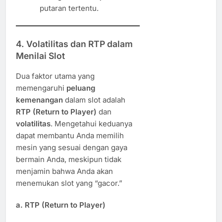
putaran tertentu.
4.
Volatilitas dan RTP dalam
Menilai Slot
Dua faktor utama yang
memengaruhi
peluang
kemenangan
dalam slot adalah
RTP (Return to Player)
dan
volatilitas
. Mengetahui keduanya
dapat membantu Anda memilih
mesin yang sesuai dengan gaya
bermain Anda, meskipun tidak
menjamin bahwa Anda akan
menemukan slot yang “gacor.”
a. RTP (Return to Player)