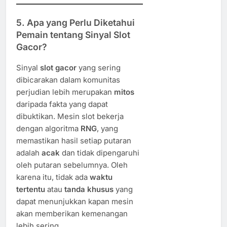
5.
Apa yang Perlu Diketahui
Pemain tentang Sinyal Slot
Gacor?
Sinyal
slot gacor
yang sering
dibicarakan dalam komunitas
perjudian lebih merupakan
mitos
daripada fakta yang dapat
dibuktikan. Mesin slot bekerja
dengan algoritma
RNG
, yang
memastikan hasil setiap putaran
adalah
acak
dan tidak dipengaruhi
oleh putaran sebelumnya. Oleh
karena itu, tidak ada
waktu
tertentu
atau
tanda khusus
yang
dapat menunjukkan kapan mesin
akan memberikan kemenangan
lebih sering.