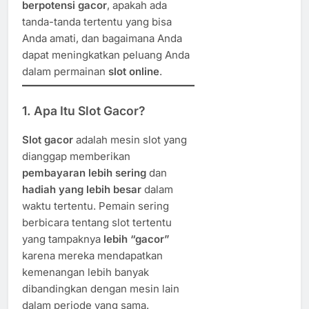
berpotensi gacor
, apakah ada
tanda-tanda tertentu yang bisa
Anda amati, dan bagaimana Anda
dapat meningkatkan peluang Anda
dalam permainan
slot online
.
1.
Apa Itu Slot Gacor?
Slot gacor
adalah mesin slot yang
dianggap memberikan
pembayaran lebih sering
dan
hadiah yang lebih besar
dalam
waktu tertentu. Pemain sering
berbicara tentang slot tertentu
yang tampaknya
lebih “gacor”
karena mereka mendapatkan
kemenangan lebih banyak
dibandingkan dengan mesin lain
dalam periode yang sama.