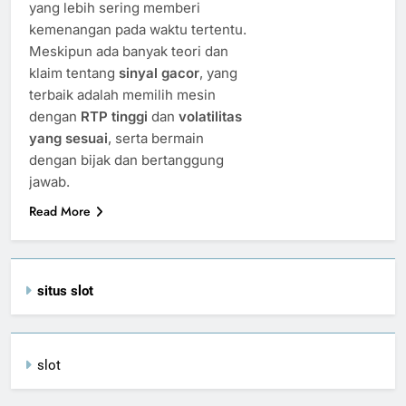
yang lebih sering memberi
kemenangan pada waktu tertentu.
Meskipun ada banyak teori dan
klaim tentang
sinyal gacor
, yang
terbaik adalah memilih mesin
dengan
RTP tinggi
dan
volatilitas
yang sesuai
, serta bermain
dengan bijak dan bertanggung
jawab.
Read More
situs slot
slot