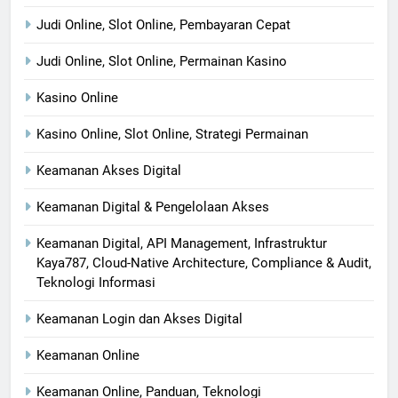
Judi Online, Slot Online, Pembayaran Cepat
Judi Online, Slot Online, Permainan Kasino
Kasino Online
Kasino Online, Slot Online, Strategi Permainan
Keamanan Akses Digital
Keamanan Digital & Pengelolaan Akses
Keamanan Digital, API Management, Infrastruktur
Kaya787, Cloud-Native Architecture, Compliance & Audit,
Teknologi Informasi
Keamanan Login dan Akses Digital
Keamanan Online
Keamanan Online, Panduan, Teknologi