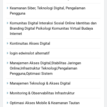
Keamanan Siber, Teknologi Digital, Pengalaman
Pengguna
Komunitas Digital Interaksi Sosial Online Identitas dan
Branding Digital Psikologi Komunitas Virtual Budaya
Internet
Kontinuitas Akses Digital
login edwinslot alternatif
Manajemen Akses Digital,Stabilitas Jaringan
Online,Infrastruktur Teknologi,Pengalaman
Pengguna,Optimasi Sistem
Manajemen Teknologi & Akses Digital
Monitoring & Observabilitas Infrastruktur
Optimasi Akses Mobile & Keamanan Tautan