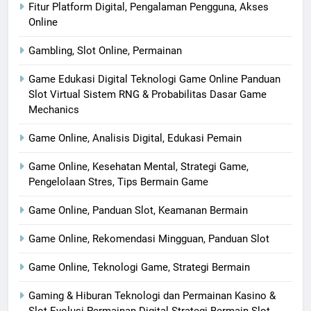
Fitur Platform Digital, Pengalaman Pengguna, Akses
Online
Gambling, Slot Online, Permainan
Game Edukasi Digital Teknologi Game Online Panduan
Slot Virtual Sistem RNG & Probabilitas Dasar Game
Mechanics
Game Online, Analisis Digital, Edukasi Pemain
Game Online, Kesehatan Mental, Strategi Game,
Pengelolaan Stres, Tips Bermain Game
Game Online, Panduan Slot, Keamanan Bermain
Game Online, Rekomendasi Mingguan, Panduan Slot
Game Online, Teknologi Game, Strategi Bermain
Gaming & Hiburan Teknologi dan Permainan Kasino &
Slot Evolusi Permainan Digital Strategi Bermain Slot