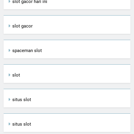
slot gacor hari ini
slot gacor
spaceman slot
slot
situs slot
situs slot