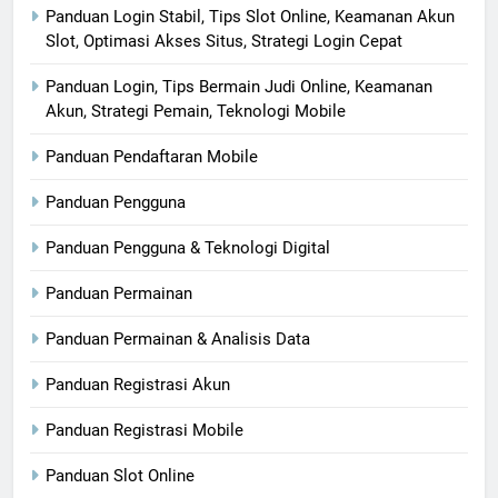
Panduan Login Stabil, Tips Slot Online, Keamanan Akun
Slot, Optimasi Akses Situs, Strategi Login Cepat
Panduan Login, Tips Bermain Judi Online, Keamanan
Akun, Strategi Pemain, Teknologi Mobile
Panduan Pendaftaran Mobile
Panduan Pengguna
Panduan Pengguna & Teknologi Digital
Panduan Permainan
Panduan Permainan & Analisis Data
Panduan Registrasi Akun
Panduan Registrasi Mobile
Panduan Slot Online