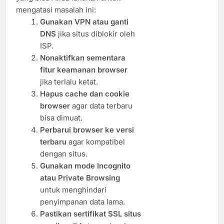
mengatasi masalah ini:
Gunakan VPN atau ganti
DNS
jika situs diblokir oleh
ISP.
Nonaktifkan sementara
fitur keamanan browser
jika terlalu ketat.
Hapus cache dan cookie
browser
agar data terbaru
bisa dimuat.
Perbarui browser ke versi
terbaru
agar kompatibel
dengan situs.
Gunakan mode Incognito
atau Private Browsing
untuk menghindari
penyimpanan data lama.
Pastikan sertifikat SSL situs