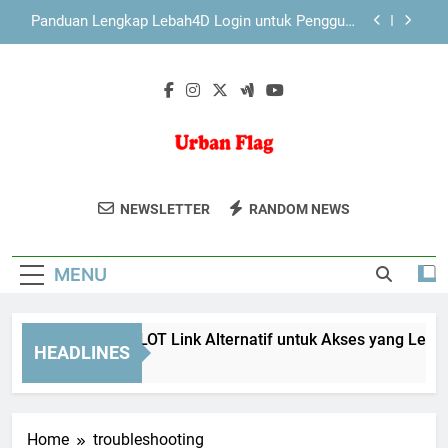
Skip
Daftar Edwinslot Lewat HP dengan Proses yang
to
Lebih Cepat dan Aman
content
Daftar Lebah4D Lewat HP dengan Langkah yang
Lebih Efisien
Panduan EDWINSLOT Link Alternatif untuk Akses
yang Lebih Lancar
Panduan Lengkap Lebah4D Login untuk Pengguna
Baru yang Ingin Akses Lebih Aman dan Terarah
Urban Flag
Dukung Gerakan Sosial Dan Lingkungan
Daftar Edwinslot Lewat HP dengan Proses yang
NEWSLETTER
RANDOM NEWS
Lebih Cepat dan Aman
Bersama Urban Flag. Untuk Perubahan
Daftar Lebah4D Lewat HP dengan Langkah yang
Positif Di Sekitar Kita.
Lebih Efisien
MENU
nduan EDWINSLOT Link Alternatif untuk Akses yang Lebih La
HEADLINES
Month Ago
Home
troubleshooting