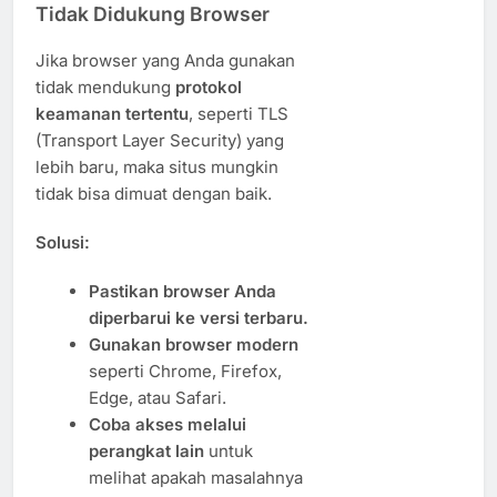
Tidak Didukung Browser
Jika browser yang Anda gunakan
tidak mendukung
protokol
keamanan tertentu
, seperti TLS
(Transport Layer Security) yang
lebih baru, maka situs mungkin
tidak bisa dimuat dengan baik.
Solusi:
Pastikan browser Anda
diperbarui ke versi terbaru.
Gunakan browser modern
seperti Chrome, Firefox,
Edge, atau Safari.
Coba akses melalui
perangkat lain
untuk
melihat apakah masalahnya