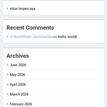
situs terpercaya
Recent Comments
A WordPress Commenter
on
Hello world!
Archives
June 2026
May 2026
April 2026
March 2026
February 2026