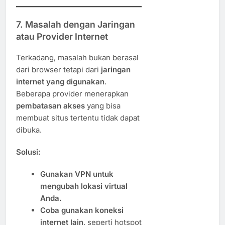
7. Masalah dengan Jaringan
atau Provider Internet
Terkadang, masalah bukan berasal
dari browser tetapi dari
jaringan
internet yang digunakan
.
Beberapa provider menerapkan
pembatasan akses
yang bisa
membuat situs tertentu tidak dapat
dibuka.
Solusi:
Gunakan VPN untuk
mengubah lokasi virtual
Anda.
Coba gunakan koneksi
internet lain
, seperti hotspot