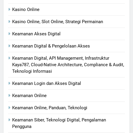
Kasino Online
Kasino Online, Slot Online, Strategi Permainan
Keamanan Akses Digital
Keamanan Digital & Pengelolaan Akses
Keamanan Digital, API Management, Infrastruktur
Kaya787, Cloud-Native Architecture, Compliance & Audit,
Teknologi Informasi
Keamanan Login dan Akses Digital
Keamanan Online
Keamanan Online, Panduan, Teknologi
Keamanan Siber, Teknologi Digital, Pengalaman
Pengguna