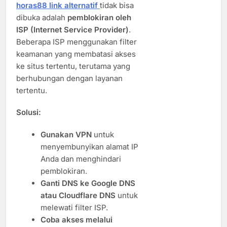
horas88 link alternatif
tidak bisa
dibuka adalah
pemblokiran oleh
ISP (Internet Service Provider)
.
Beberapa ISP menggunakan filter
keamanan yang membatasi akses
ke situs tertentu, terutama yang
berhubungan dengan layanan
tertentu.
Solusi:
Gunakan VPN
untuk
menyembunyikan alamat IP
Anda dan menghindari
pemblokiran.
Ganti DNS ke Google DNS
atau Cloudflare DNS
untuk
melewati filter ISP.
Coba akses melalui