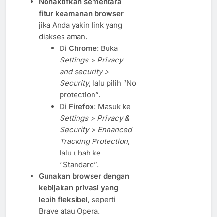
Nonaktifkan sementara
fitur keamanan browser
jika Anda yakin link yang
diakses aman.
Di
Chrome
: Buka
Settings > Privacy
and security >
Security
, lalu pilih “No
protection”.
Di
Firefox
: Masuk ke
Settings > Privacy &
Security > Enhanced
Tracking Protection
,
lalu ubah ke
“Standard”.
Gunakan browser dengan
kebijakan privasi yang
lebih fleksibel
, seperti
Brave atau Opera.