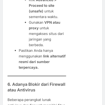
Proceed to site
(unsafe)
untuk
sementara waktu.
Gunakan
VPN atau
proxy
untuk
mengakses situs dari
jaringan yang
berbeda.
Pastikan Anda hanya
menggunakan
link alternatif
resmi dari sumber
terpercaya.
6. Adanya Blokir dari Firewall
atau Antivirus
Beberapa perangkat lunak