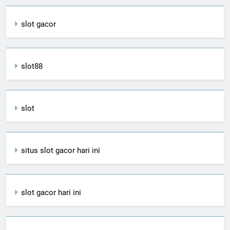
slot gacor
slot88
slot
situs slot gacor hari ini
slot gacor hari ini