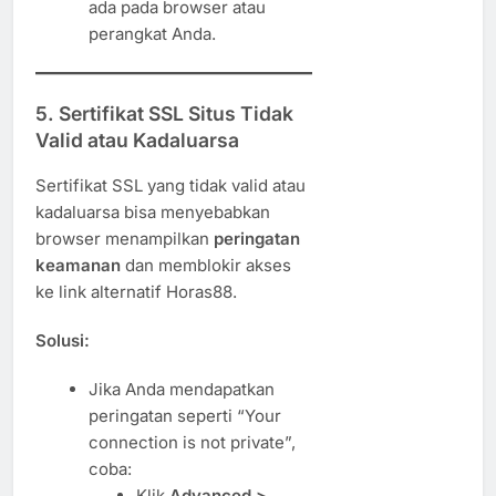
ada pada browser atau
perangkat Anda.
5. Sertifikat SSL Situs Tidak
Valid atau Kadaluarsa
Sertifikat SSL yang tidak valid atau
kadaluarsa bisa menyebabkan
browser menampilkan
peringatan
keamanan
dan memblokir akses
ke link alternatif Horas88.
Solusi:
Jika Anda mendapatkan
peringatan seperti “Your
connection is not private”,
coba:
Klik
Advanced >