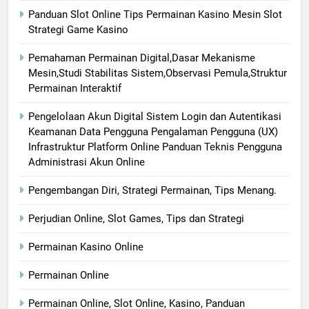
Panduan Slot Online Tips Permainan Kasino Mesin Slot
Strategi Game Kasino
Pemahaman Permainan Digital,Dasar Mekanisme
Mesin,Studi Stabilitas Sistem,Observasi Pemula,Struktur
Permainan Interaktif
Pengelolaan Akun Digital Sistem Login dan Autentikasi
Keamanan Data Pengguna Pengalaman Pengguna (UX)
Infrastruktur Platform Online Panduan Teknis Pengguna
Administrasi Akun Online
Pengembangan Diri, Strategi Permainan, Tips Menang.
Perjudian Online, Slot Games, Tips dan Strategi
Permainan Kasino Online
Permainan Online
Permainan Online, Slot Online, Kasino, Panduan