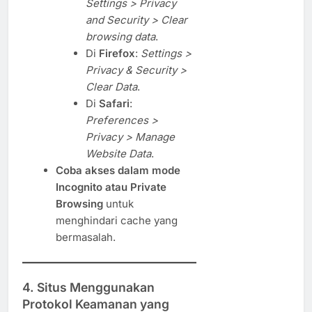
Settings > Privacy
and Security > Clear
browsing data
.
Di
Firefox
:
Settings >
Privacy & Security >
Clear Data
.
Di
Safari
:
Preferences >
Privacy > Manage
Website Data
.
Coba akses dalam mode
Incognito atau Private
Browsing
untuk
menghindari cache yang
bermasalah.
4. Situs Menggunakan
Protokol Keamanan yang