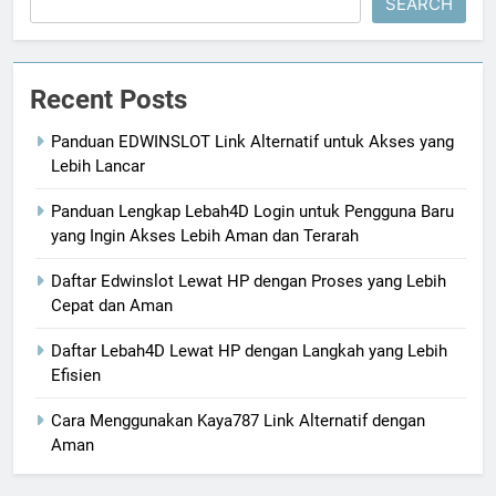
SEARCH
Recent Posts
Panduan EDWINSLOT Link Alternatif untuk Akses yang
Lebih Lancar
Panduan Lengkap Lebah4D Login untuk Pengguna Baru
yang Ingin Akses Lebih Aman dan Terarah
Daftar Edwinslot Lewat HP dengan Proses yang Lebih
Cepat dan Aman
Daftar Lebah4D Lewat HP dengan Langkah yang Lebih
Efisien
Cara Menggunakan Kaya787 Link Alternatif dengan
Aman