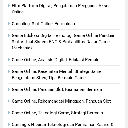
Fitur Platform Digital, Pengalaman Pengguna, Akses
Online
Gambling, Slot Online, Permainan
Game Edukasi Digital Teknologi Game Online Panduan
Slot Virtual Sistem RNG & Probabilitas Dasar Game
Mechanics
Game Online, Analisis Digital, Edukasi Pemain
Game Online, Kesehatan Mental, Strategi Game,
Pengelolaan Stres, Tips Bermain Game
Game Online, Panduan Slot, Keamanan Bermain
Game Online, Rekomendasi Mingguan, Panduan Slot
Game Online, Teknologi Game, Strategi Bermain
Gaming & Hiburan Teknologi dan Permainan Kasino &