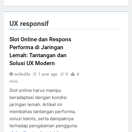
UX responsif
Slot Online dan Respons
Performa di Jaringan
Lemah: Tantangan dan
Solusi UX Modern
ae5ed2a
1 year ago
0
6
mins
Slot online harus mampu
beradaptasi dengan kondisi
jaringan lemah. Artikel ini
membahas tantangan performa,
solusi teknis, serta dampaknya
terhadap pengalaman pengguna.