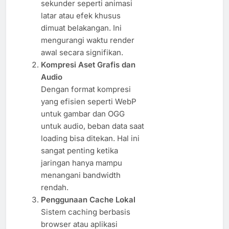
sekunder seperti animasi
latar atau efek khusus
dimuat belakangan. Ini
mengurangi waktu render
awal secara signifikan.
Kompresi Aset Grafis dan
Audio
Dengan format kompresi
yang efisien seperti WebP
untuk gambar dan OGG
untuk audio, beban data saat
loading bisa ditekan. Hal ini
sangat penting ketika
jaringan hanya mampu
menangani bandwidth
rendah.
Penggunaan Cache Lokal
Sistem caching berbasis
browser atau aplikasi