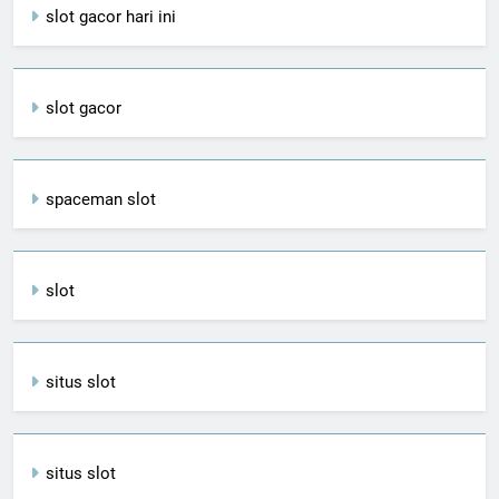
slot gacor hari ini
slot gacor
spaceman slot
slot
situs slot
situs slot