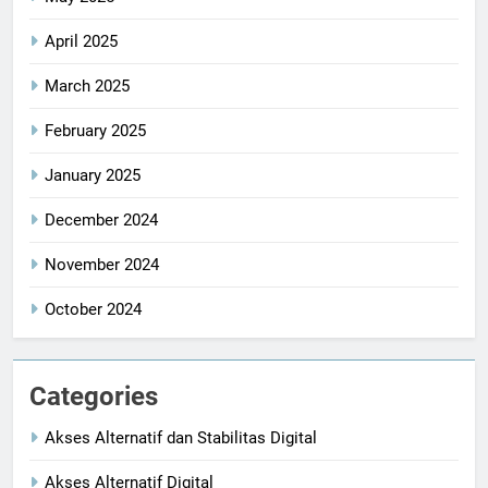
April 2025
March 2025
February 2025
January 2025
December 2024
November 2024
October 2024
Categories
Akses Alternatif dan Stabilitas Digital
Akses Alternatif Digital