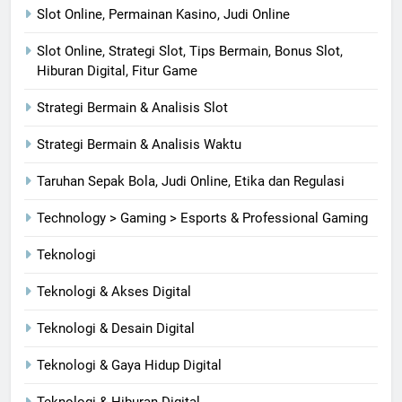
Slot Online, Permainan Kasino, Judi Online
Slot Online, Strategi Slot, Tips Bermain, Bonus Slot,
Hiburan Digital, Fitur Game
Strategi Bermain & Analisis Slot
Strategi Bermain & Analisis Waktu
Taruhan Sepak Bola, Judi Online, Etika dan Regulasi
Technology > Gaming > Esports & Professional Gaming
Teknologi
Teknologi & Akses Digital
Teknologi & Desain Digital
Teknologi & Gaya Hidup Digital