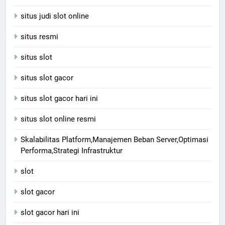
situs judi slot online
situs resmi
situs slot
situs slot gacor
situs slot gacor hari ini
situs slot online resmi
Skalabilitas Platform,Manajemen Beban Server,Optimasi
Performa,Strategi Infrastruktur
slot
slot gacor
slot gacor hari ini