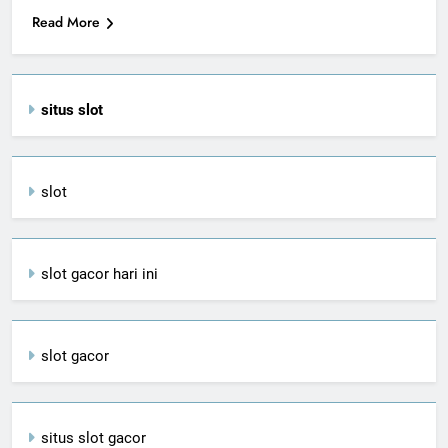
Read More
situs slot
slot
slot gacor hari ini
slot gacor
situs slot gacor