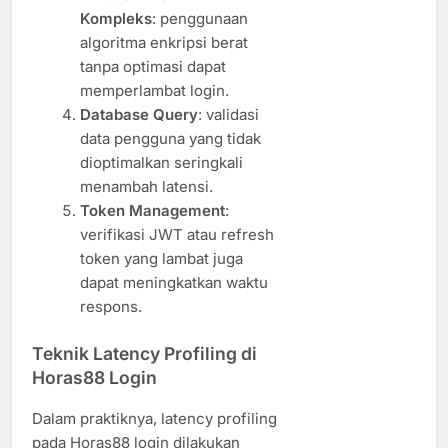
Kompleks
: penggunaan
algoritma enkripsi berat
tanpa optimasi dapat
memperlambat login.
Database Query
: validasi
data pengguna yang tidak
dioptimalkan seringkali
menambah latensi.
Token Management
:
verifikasi JWT atau refresh
token yang lambat juga
dapat meningkatkan waktu
respons.
Teknik Latency Profiling di
Horas88 Login
Dalam praktiknya, latency profiling
pada Horas88 login dilakukan