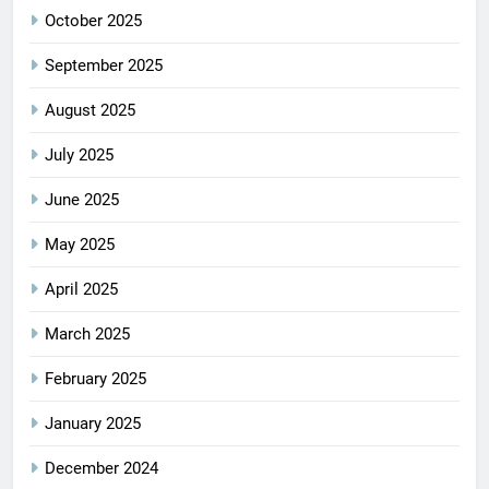
October 2025
September 2025
August 2025
July 2025
June 2025
May 2025
April 2025
March 2025
February 2025
January 2025
December 2024