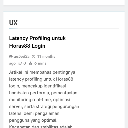
UX
Latency Profiling untuk
Horas88 Login
ae5ed2a
11 months
ago
0
6 mins
Artikel ini membahas pentingnya
latency profiling untuk Horas88
login, mencakup identifikasi
hambatan performa, pemanfaatan
monitoring real-time, optimasi
server, serta strategi pengurangan
latensi demi pengalaman
pengguna yang optimal.
Kecepatan dan stabilitas adalah