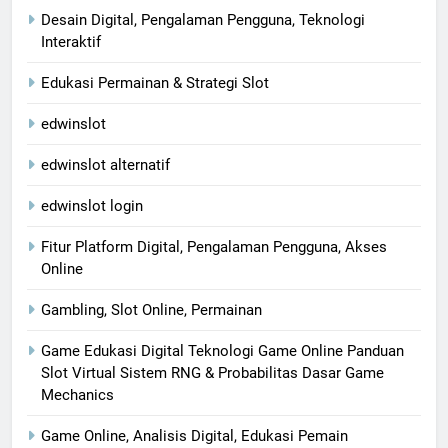
Desain Digital, Pengalaman Pengguna, Teknologi
Interaktif
Edukasi Permainan & Strategi Slot
edwinslot
edwinslot alternatif
edwinslot login
Fitur Platform Digital, Pengalaman Pengguna, Akses
Online
Gambling, Slot Online, Permainan
Game Edukasi Digital Teknologi Game Online Panduan
Slot Virtual Sistem RNG & Probabilitas Dasar Game
Mechanics
Game Online, Analisis Digital, Edukasi Pemain