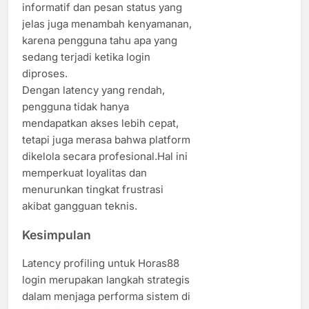
informatif dan pesan status yang
jelas juga menambah kenyamanan,
karena pengguna tahu apa yang
sedang terjadi ketika login
diproses.
Dengan latency yang rendah,
pengguna tidak hanya
mendapatkan akses lebih cepat,
tetapi juga merasa bahwa platform
dikelola secara profesional.Hal ini
memperkuat loyalitas dan
menurunkan tingkat frustrasi
akibat gangguan teknis.
Kesimpulan
Latency profiling untuk Horas88
login merupakan langkah strategis
dalam menjaga performa sistem di