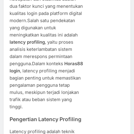
dua faktor kunci yang menentukan
kualitas login pada platform digital
modern.Salah satu pendekatan
yang digunakan untuk
meningkatkan kualitas ini adalah
latency profiling
, yaitu proses
analisis keterlambatan sistem
dalam merespons permintaan
pengguna.Dalam konteks
Horas88
login
, latency profiling menjadi
bagian penting untuk memastikan
pengalaman pengguna tetap
mulus, meskipun terjadi lonjakan
trafik atau beban sistem yang
tinggi.
Pengertian Latency Profiling
Latency profiling adalah teknik