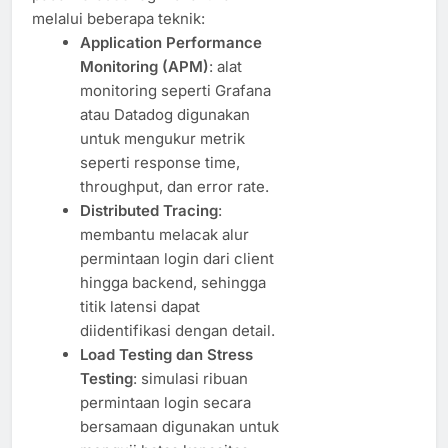
melalui beberapa teknik:
Application Performance
Monitoring (APM)
: alat
monitoring seperti Grafana
atau Datadog digunakan
untuk mengukur metrik
seperti response time,
throughput, dan error rate.
Distributed Tracing
:
membantu melacak alur
permintaan login dari client
hingga backend, sehingga
titik latensi dapat
diidentifikasi dengan detail.
Load Testing dan Stress
Testing
: simulasi ribuan
permintaan login secara
bersamaan digunakan untuk