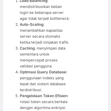
Load Balancing
:
mendistribusikan beban
login ke beberapa server
agar tidak terjadi bottleneck.
Auto-Scaling
:
menambahkan kapasitas
server secara otomatis
ketika terjadi lonjakan trafik.
Caching
: menyimpan data
sementara untuk
mempercepat proses
validasi pengguna.
Optimasi Query Database
:
penggunaan indeks yang
tepat dan sistem database
terdistribusi.
Pengelolaan Token Efisien
:
rotasi token secara berkala
dengan algoritma enkripsi