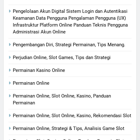
Pengelolaan Akun Digital Sistem Login dan Autentikasi
Keamanan Data Pengguna Pengalaman Pengguna (UX)
Infrastruktur Platform Online Panduan Teknis Pengguna
Administrasi Akun Online
Pengembangan Diri, Strategi Permainan, Tips Menang.
Perjudian Online, Slot Games, Tips dan Strategi
Permainan Kasino Online
Permainan Online
Permainan Online, Slot Online, Kasino, Panduan
Permainan
Permainan Online, Slot Online, Kasino, Rekomendasi Slot
Permainan Online, Strategi & Tips, Analisis Game Slot