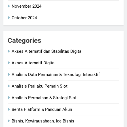
November 2024
October 2024
Categories
Akses Alternatif dan Stabilitas Digital
Akses Alternatif Digital
Analisis Data Permainan & Teknologi Interaktif
Analisis Perilaku Pemain Slot
Analisis Permainan & Strategi Slot
Berita Platform & Panduan Akun
Bisnis, Kewirausahaan, Ide Bisnis