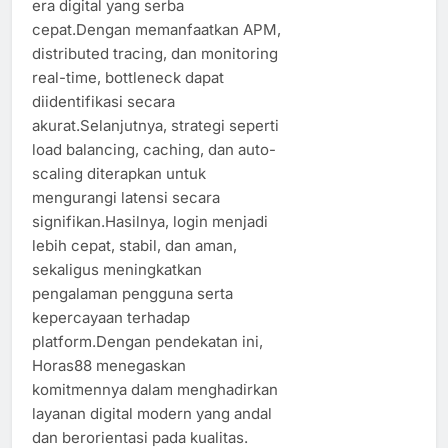
era digital yang serba
cepat.Dengan memanfaatkan APM,
distributed tracing, dan monitoring
real-time, bottleneck dapat
diidentifikasi secara
akurat.Selanjutnya, strategi seperti
load balancing, caching, dan auto-
scaling diterapkan untuk
mengurangi latensi secara
signifikan.Hasilnya, login menjadi
lebih cepat, stabil, dan aman,
sekaligus meningkatkan
pengalaman pengguna serta
kepercayaan terhadap
platform.Dengan pendekatan ini,
Horas88 menegaskan
komitmennya dalam menghadirkan
layanan digital modern yang andal
dan berorientasi pada kualitas.