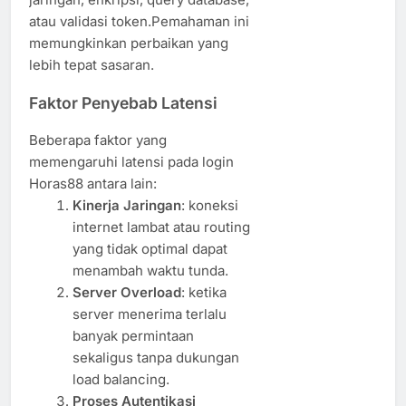
atau validasi token.Pemahaman ini
memungkinkan perbaikan yang
lebih tepat sasaran.
Faktor Penyebab Latensi
Beberapa faktor yang
memengaruhi latensi pada login
Horas88 antara lain:
Kinerja Jaringan
: koneksi
internet lambat atau routing
yang tidak optimal dapat
menambah waktu tunda.
Server Overload
: ketika
server menerima terlalu
banyak permintaan
sekaligus tanpa dukungan
load balancing.
Proses Autentikasi