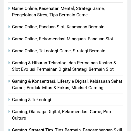
Game Online, Kesehatan Mental, Strategi Game,
Pengelolaan Stres, Tips Bermain Game
Game Online, Panduan Slot, Keamanan Bermain
Game Online, Rekomendasi Mingguan, Panduan Slot
Game Online, Teknologi Game, Strategi Bermain
Gaming & Hiburan Teknologi dan Permainan Kasino &
Slot Evolusi Permainan Digital Strategi Bermain Slot
Gaming & Konsentrasi, Lifestyle Digital, Kebiasaan Sehat
Gamer, Produktivitas & Fokus, Mindset Gaming
Gaming & Teknologi
Gaming, Olahraga Digital, Rekomendasi Game, Pop
Culture
Gaming, Strategi Tim, Tips Bermain, Pengembangan Skill