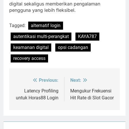
digital sekaligus memberikan pengalaman
pengguna yang lebih fleksibel.
Tagged:
alternatif login
autentikasi multi-perangkat
KAYA787
keamanan digital
opsi cadangan
recovery access
Previous:
Next:
Post
navigation
Latency Profiling
Mengukur Frekuensi
untuk Horas88 Login
Hit Rate di Slot Gacor