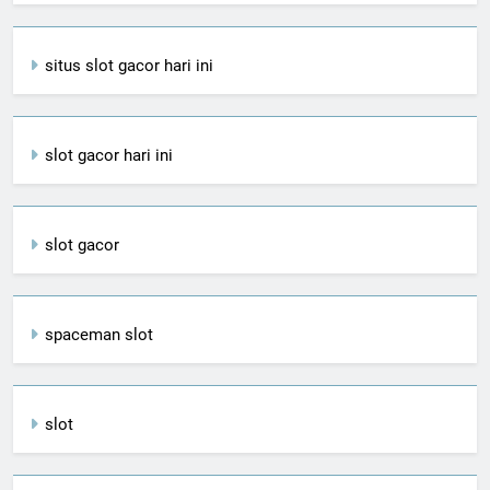
situs slot gacor hari ini
slot gacor hari ini
slot gacor
spaceman slot
slot