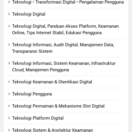
Teknologi • Transformasi Digital • Pengalaman Pengguna
Teknologi Digital
Teknologi Digital, Panduan Akses Platform, Keamanan
Online, Tips Internet Stabil, Edukasi Pengguna
Teknologi Informasi, Audit Digital, Manajemen Data,
Transparansi Sistem
Teknologi Informasi, Sistem Keamanan, Infrastruktur
Cloud, Manajemen Pengguna
Teknologi Keamanan & Otentikasi Digital
Teknologi Pengguna
Teknologi Permainan & Mekanisme Slot Digital
Teknologi Platform Digital
Teknologi Sistem & Arsitektur Keamanan