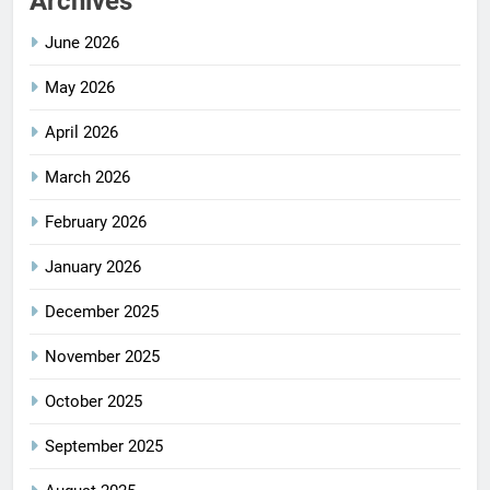
Archives
June 2026
May 2026
April 2026
March 2026
February 2026
January 2026
December 2025
November 2025
October 2025
September 2025