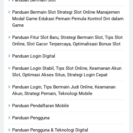
Panduan Bermain Slot
Panduan Bermain Slot Strategi Slot Online Manajemen
Modal Game Edukasi Pemain Pemula Kontrol Diri dalam
Game
Panduan Fitur Slot Baru, Strategi Bermain Slot, Tips Slot
Online, Slot Gacor Terpercaya, Optimalisasi Bonus Slot
Panduan Login Digital
Panduan Login Stabil, Tips Slot Online, Keamanan Akun
Slot, Optimasi Akses Situs, Strategi Login Cepat
Panduan Login, Tips Bermain Judi Online, Keamanan
Akun, Strategi Pemain, Teknologi Mobile
Panduan Pendaftaran Mobile
Panduan Pengguna
Panduan Pengguna & Teknologi Digital