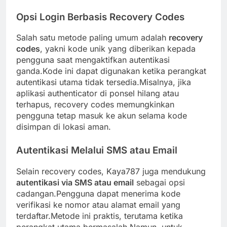
Opsi Login Berbasis Recovery Codes
Salah satu metode paling umum adalah
recovery
codes
, yakni kode unik yang diberikan kepada
pengguna saat mengaktifkan autentikasi
ganda.Kode ini dapat digunakan ketika perangkat
autentikasi utama tidak tersedia.Misalnya, jika
aplikasi authenticator di ponsel hilang atau
terhapus, recovery codes memungkinkan
pengguna tetap masuk ke akun selama kode
disimpan di lokasi aman.
Autentikasi Melalui SMS atau Email
Selain recovery codes, Kaya787 juga mendukung
autentikasi via SMS atau email
sebagai opsi
cadangan.Pengguna dapat menerima kode
verifikasi ke nomor atau alamat email yang
terdaftar.Metode ini praktis, terutama ketika