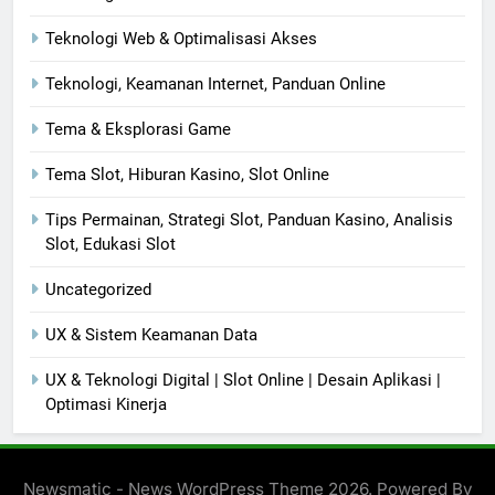
Teknologi Web & Optimalisasi Akses
Teknologi, Keamanan Internet, Panduan Online
Tema & Eksplorasi Game
Tema Slot, Hiburan Kasino, Slot Online
Tips Permainan, Strategi Slot, Panduan Kasino, Analisis
Slot, Edukasi Slot
Uncategorized
UX & Sistem Keamanan Data
UX & Teknologi Digital | Slot Online | Desain Aplikasi |
Optimasi Kinerja
Newsmatic - News WordPress Theme 2026. Powered By