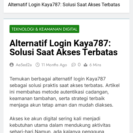
Alternatif Login Kaya787: Solusi Saat Akses Terbatas
TEKNOLOGI & KEAMANAN DIGITAL
Alternatif Login Kaya787:
Solusi Saat Akses Terbatas
0
Ae5ed2a
11 Months Ago
6 Mins
Temukan berbagai alternatif login Kaya787
sebagai solusi praktis saat akses terbatas. Artikel
ini membahas metode autentikasi cadangan,
keamanan tambahan, serta strategi terbaik
menjaga akun tetap aman dan mudah diakses.
Akses ke akun digital sering kali menjadi
kebutuhan utama dalam mendukung aktivitas
sehari-hari.Namun, ada kalanya pengguna