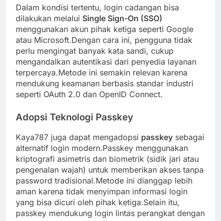
Dalam kondisi tertentu, login cadangan bisa
dilakukan melalui
Single Sign-On (SSO)
menggunakan akun pihak ketiga seperti Google
atau Microsoft.Dengan cara ini, pengguna tidak
perlu mengingat banyak kata sandi, cukup
mengandalkan autentikasi dari penyedia layanan
terpercaya.Metode ini semakin relevan karena
mendukung keamanan berbasis standar industri
seperti OAuth 2.0 dan OpenID Connect.
Adopsi Teknologi Passkey
Kaya787 juga dapat mengadopsi
passkey
sebagai
alternatif login modern.Passkey menggunakan
kriptografi asimetris dan biometrik (sidik jari atau
pengenalan wajah) untuk memberikan akses tanpa
password tradisional.Metode ini dianggap lebih
aman karena tidak menyimpan informasi login
yang bisa dicuri oleh pihak ketiga.Selain itu,
passkey mendukung login lintas perangkat dengan