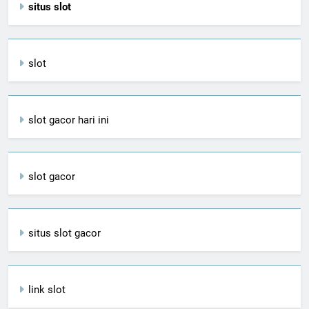
situs slot
slot
slot gacor hari ini
slot gacor
situs slot gacor
link slot