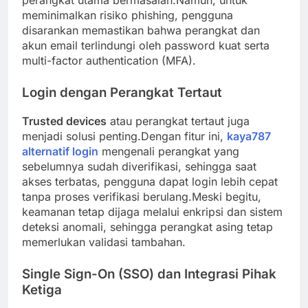
perangkat utama bermasalah.Namun, untuk
meminimalkan risiko phishing, pengguna
disarankan memastikan bahwa perangkat dan
akun email terlindungi oleh password kuat serta
multi-factor authentication (MFA).
Login dengan Perangkat Tertaut
Trusted devices
atau perangkat tertaut juga
menjadi solusi penting.Dengan fitur ini,
kaya787
alternatif login
mengenali perangkat yang
sebelumnya sudah diverifikasi, sehingga saat
akses terbatas, pengguna dapat login lebih cepat
tanpa proses verifikasi berulang.Meski begitu,
keamanan tetap dijaga melalui enkripsi dan sistem
deteksi anomali, sehingga perangkat asing tetap
memerlukan validasi tambahan.
Single Sign-On (SSO) dan Integrasi Pihak
Ketiga