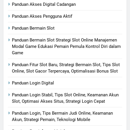
Panduan Akses Digital Cadangan
Panduan Akses Pengguna Aktif
Panduan Bermain Slot
Panduan Bermain Slot Strategi Slot Online Manajemen
Modal Game Edukasi Pemain Pemula Kontrol Diri dalam
Game
Panduan Fitur Slot Baru, Strategi Bermain Slot, Tips Slot
Online, Slot Gacor Terpercaya, Optimalisasi Bonus Slot
Panduan Login Digital
Panduan Login Stabil, Tips Slot Online, Keamanan Akun
Slot, Optimasi Akses Situs, Strategi Login Cepat
Panduan Login, Tips Bermain Judi Online, Keamanan
Akun, Strategi Pemain, Teknologi Mobile