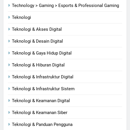
Technology > Gaming > Esports & Professional Gaming
Teknologi
Teknologi & Akses Digital
Teknologi & Desain Digital
Teknologi & Gaya Hidup Digital
Teknologi & Hiburan Digital
Teknologi & Infrastruktur Digital
Teknologi & Infrastruktur Sistem
Teknologi & Keamanan Digital
Teknologi & Keamanan Siber
Teknologi & Panduan Pengguna