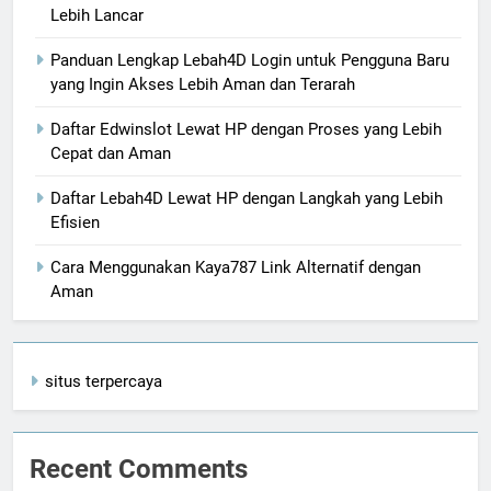
Lebih Lancar
Panduan Lengkap Lebah4D Login untuk Pengguna Baru
yang Ingin Akses Lebih Aman dan Terarah
Daftar Edwinslot Lewat HP dengan Proses yang Lebih
Cepat dan Aman
Daftar Lebah4D Lewat HP dengan Langkah yang Lebih
Efisien
Cara Menggunakan Kaya787 Link Alternatif dengan
Aman
situs terpercaya
Recent Comments