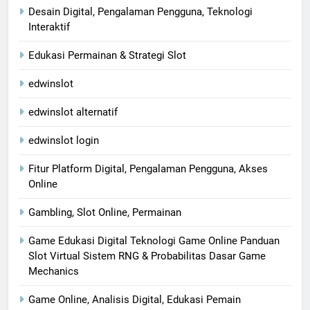
Desain Digital, Pengalaman Pengguna, Teknologi
Interaktif
Edukasi Permainan & Strategi Slot
edwinslot
edwinslot alternatif
edwinslot login
Fitur Platform Digital, Pengalaman Pengguna, Akses
Online
Gambling, Slot Online, Permainan
Game Edukasi Digital Teknologi Game Online Panduan
Slot Virtual Sistem RNG & Probabilitas Dasar Game
Mechanics
Game Online, Analisis Digital, Edukasi Pemain