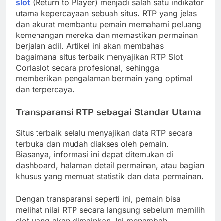
slot
(Return to Player) menjadi salah satu indikator
utama kepercayaan sebuah situs. RTP yang jelas
dan akurat membantu pemain memahami peluang
kemenangan mereka dan memastikan permainan
berjalan adil. Artikel ini akan membahas
bagaimana situs terbaik menyajikan RTP Slot
Corlaslot secara profesional, sehingga
memberikan pengalaman bermain yang optimal
dan terpercaya.
Transparansi RTP sebagai Standar Utama
Situs terbaik selalu menyajikan data RTP secara
terbuka dan mudah diakses oleh pemain.
Biasanya, informasi ini dapat ditemukan di
dashboard, halaman detail permainan, atau bagian
khusus yang memuat statistik dan data permainan.
Dengan transparansi seperti ini, pemain bisa
melihat nilai RTP secara langsung sebelum memilih
slot yang akan dimainkan. Ini menambah