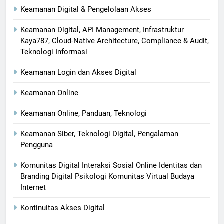
Keamanan Digital & Pengelolaan Akses
Keamanan Digital, API Management, Infrastruktur
Kaya787, Cloud-Native Architecture, Compliance & Audit,
Teknologi Informasi
Keamanan Login dan Akses Digital
Keamanan Online
Keamanan Online, Panduan, Teknologi
Keamanan Siber, Teknologi Digital, Pengalaman
Pengguna
Komunitas Digital Interaksi Sosial Online Identitas dan
Branding Digital Psikologi Komunitas Virtual Budaya
Internet
Kontinuitas Akses Digital