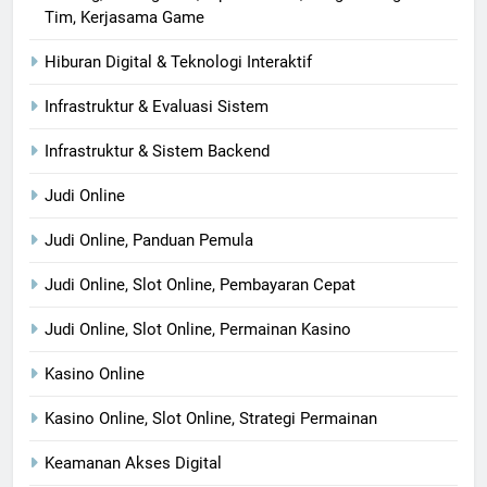
Tim, Kerjasama Game
Hiburan Digital & Teknologi Interaktif
Infrastruktur & Evaluasi Sistem
Infrastruktur & Sistem Backend
Judi Online
Judi Online, Panduan Pemula
Judi Online, Slot Online, Pembayaran Cepat
Judi Online, Slot Online, Permainan Kasino
Kasino Online
Kasino Online, Slot Online, Strategi Permainan
Keamanan Akses Digital