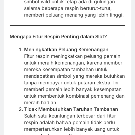
simbol wild untuk tetap ada di gulungan
selama beberapa respin berturut-turut,
memberi peluang menang yang lebih tinggi.
Mengapa Fitur Respin Penting dalam Slot?
Meningkatkan Peluang Kemenangan
Fitur respin meningkatkan peluang pemain
untuk meraih kemenangan, karena memberi
mereka kesempatan tambahan untuk
mendapatkan simbol yang mereka butuhkan
tanpa membayar untuk putaran ekstra. Ini
memberi pemain lebih banyak kesempatan
untuk membentuk kombinasi pemenang dan
meraih hadiah.
Tidak Membutuhkan Taruhan Tambahan
Salah satu keuntungan terbesar dari fitur
respin adalah bahwa pemain tidak perlu
mempertaruhkan lebih banyak uang untuk