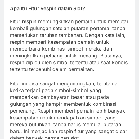
Apa Itu Fitur Respin dalam Slot?
Fitur
respin
memungkinkan pemain untuk memutar
kembali gulungan setelah putaran pertama, tanpa
memerlukan taruhan tambahan. Dengan kata lain,
respin memberi kesempatan pemain untuk
memperbaiki kombinasi simbol mereka dan
meningkatkan peluang untuk menang. Biasanya,
respin dipicu oleh simbol tertentu atau saat kondisi
tertentu terpenuhi dalam permainan.
Fitur ini bisa sangat menguntungkan, terutama
ketika terjadi pada simbol-simbol yang
memberikan pembayaran besar atau pada
gulungan yang hampir membentuk kombinasi
pemenang. Respin memberi pemain lebih banyak
kesempatan untuk mendapatkan simbol yang
mereka butuhkan, tanpa harus memulai putaran
baru. Ini menjadikan respin fitur yang sangat dicari
dalam banyak permainan slot.