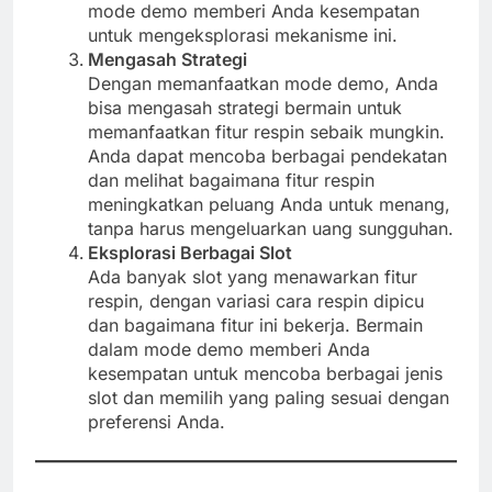
mode demo memberi Anda kesempatan
untuk mengeksplorasi mekanisme ini.
Mengasah Strategi
Dengan memanfaatkan mode demo, Anda
bisa mengasah strategi bermain untuk
memanfaatkan fitur respin sebaik mungkin.
Anda dapat mencoba berbagai pendekatan
dan melihat bagaimana fitur respin
meningkatkan peluang Anda untuk menang,
tanpa harus mengeluarkan uang sungguhan.
Eksplorasi Berbagai Slot
Ada banyak slot yang menawarkan fitur
respin, dengan variasi cara respin dipicu
dan bagaimana fitur ini bekerja. Bermain
dalam mode demo memberi Anda
kesempatan untuk mencoba berbagai jenis
slot dan memilih yang paling sesuai dengan
preferensi Anda.