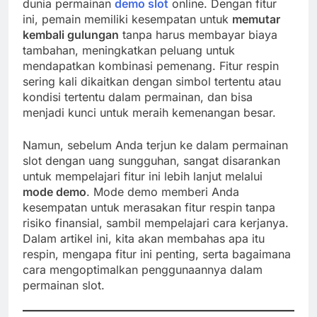
dunia permainan
demo slot
online. Dengan fitur
ini, pemain memiliki kesempatan untuk
memutar
kembali gulungan
tanpa harus membayar biaya
tambahan, meningkatkan peluang untuk
mendapatkan kombinasi pemenang. Fitur respin
sering kali dikaitkan dengan simbol tertentu atau
kondisi tertentu dalam permainan, dan bisa
menjadi kunci untuk meraih kemenangan besar.
Namun, sebelum Anda terjun ke dalam permainan
slot dengan uang sungguhan, sangat disarankan
untuk mempelajari fitur ini lebih lanjut melalui
mode demo
. Mode demo memberi Anda
kesempatan untuk merasakan fitur respin tanpa
risiko finansial, sambil mempelajari cara kerjanya.
Dalam artikel ini, kita akan membahas apa itu
respin, mengapa fitur ini penting, serta bagaimana
cara mengoptimalkan penggunaannya dalam
permainan slot.