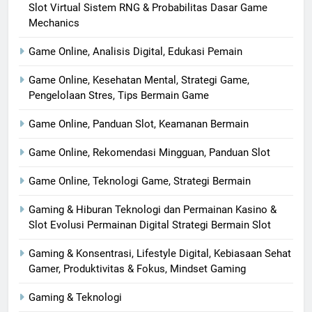
Slot Virtual Sistem RNG & Probabilitas Dasar Game
Mechanics
Game Online, Analisis Digital, Edukasi Pemain
Game Online, Kesehatan Mental, Strategi Game,
Pengelolaan Stres, Tips Bermain Game
Game Online, Panduan Slot, Keamanan Bermain
Game Online, Rekomendasi Mingguan, Panduan Slot
Game Online, Teknologi Game, Strategi Bermain
Gaming & Hiburan Teknologi dan Permainan Kasino &
Slot Evolusi Permainan Digital Strategi Bermain Slot
Gaming & Konsentrasi, Lifestyle Digital, Kebiasaan Sehat
Gamer, Produktivitas & Fokus, Mindset Gaming
Gaming & Teknologi