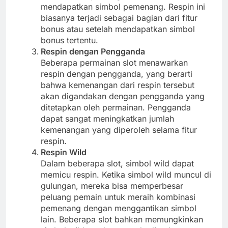
mendapatkan simbol pemenang. Respin ini
biasanya terjadi sebagai bagian dari fitur
bonus atau setelah mendapatkan simbol
bonus tertentu.
Respin dengan Pengganda
Beberapa permainan slot menawarkan
respin dengan pengganda, yang berarti
bahwa kemenangan dari respin tersebut
akan digandakan dengan pengganda yang
ditetapkan oleh permainan. Pengganda
dapat sangat meningkatkan jumlah
kemenangan yang diperoleh selama fitur
respin.
Respin Wild
Dalam beberapa slot, simbol wild dapat
memicu respin. Ketika simbol wild muncul di
gulungan, mereka bisa memperbesar
peluang pemain untuk meraih kombinasi
pemenang dengan menggantikan simbol
lain. Beberapa slot bahkan memungkinkan