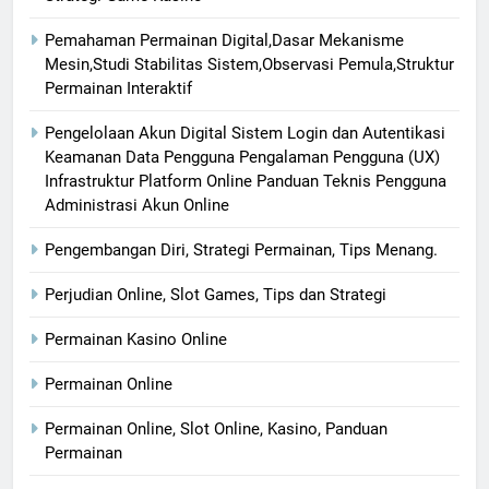
Pemahaman Permainan Digital,Dasar Mekanisme
Mesin,Studi Stabilitas Sistem,Observasi Pemula,Struktur
Permainan Interaktif
Pengelolaan Akun Digital Sistem Login dan Autentikasi
Keamanan Data Pengguna Pengalaman Pengguna (UX)
Infrastruktur Platform Online Panduan Teknis Pengguna
Administrasi Akun Online
Pengembangan Diri, Strategi Permainan, Tips Menang.
Perjudian Online, Slot Games, Tips dan Strategi
Permainan Kasino Online
Permainan Online
Permainan Online, Slot Online, Kasino, Panduan
Permainan