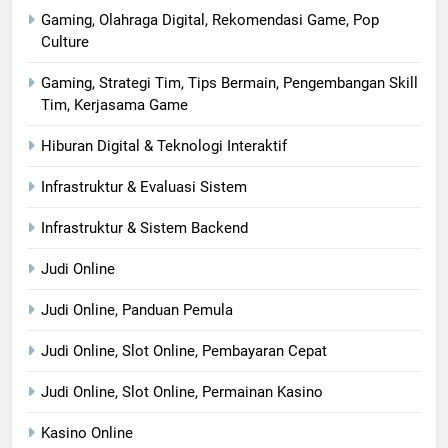
Gaming, Olahraga Digital, Rekomendasi Game, Pop
Culture
Gaming, Strategi Tim, Tips Bermain, Pengembangan Skill
Tim, Kerjasama Game
Hiburan Digital & Teknologi Interaktif
Infrastruktur & Evaluasi Sistem
Infrastruktur & Sistem Backend
Judi Online
Judi Online, Panduan Pemula
Judi Online, Slot Online, Pembayaran Cepat
Judi Online, Slot Online, Permainan Kasino
Kasino Online