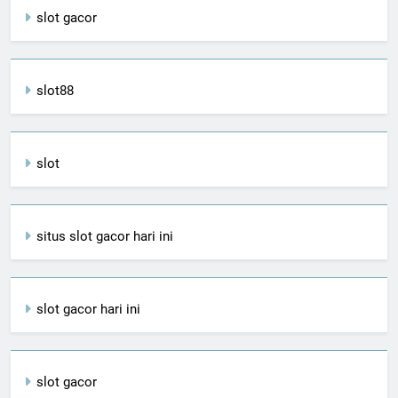
slot gacor
slot88
slot
situs slot gacor hari ini
slot gacor hari ini
slot gacor