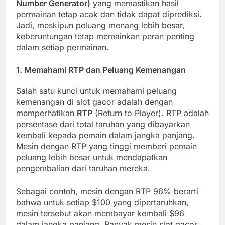
Number Generator)
yang memastikan hasil
permainan tetap acak dan tidak dapat diprediksi.
Jadi, meskipun peluang menang lebih besar,
keberuntungan tetap memainkan peran penting
dalam setiap permainan.
1.
Memahami RTP dan Peluang Kemenangan
Salah satu kunci untuk memahami peluang
kemenangan di slot gacor adalah dengan
memperhatikan
RTP
(Return to Player). RTP adalah
persentase dari total taruhan yang dibayarkan
kembali kepada pemain dalam jangka panjang.
Mesin dengan RTP yang tinggi memberi pemain
peluang lebih besar untuk mendapatkan
pengembalian dari taruhan mereka.
Sebagai contoh, mesin dengan RTP 96% berarti
bahwa untuk setiap $100 yang dipertaruhkan,
mesin tersebut akan membayar kembali $96
dalam jangka panjang. Banyak mesin slot gacor