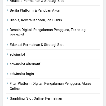
Analisis Permainan & Strategi Slot
Berita Platform & Panduan Akun
Bisnis, Kewirausahaan, Ide Bisnis
Desain Digital, Pengalaman Pengguna, Teknologi
Interaktif
Edukasi Permainan & Strategi Slot
edwinslot
edwinslot alternatif
edwinslot login
Fitur Platform Digital, Pengalaman Pengguna, Akses
Online
Gambling, Slot Online, Permainan