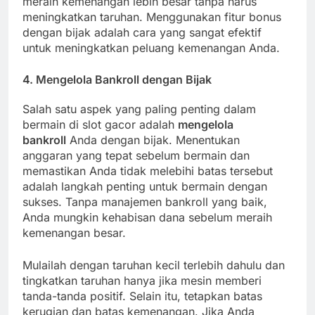
meraih kemenangan lebih besar tanpa harus
meningkatkan taruhan. Menggunakan fitur bonus
dengan bijak adalah cara yang sangat efektif
untuk meningkatkan peluang kemenangan Anda.
4.
Mengelola Bankroll dengan Bijak
Salah satu aspek yang paling penting dalam
bermain di slot gacor adalah
mengelola
bankroll
Anda dengan bijak. Menentukan
anggaran yang tepat sebelum bermain dan
memastikan Anda tidak melebihi batas tersebut
adalah langkah penting untuk bermain dengan
sukses. Tanpa manajemen bankroll yang baik,
Anda mungkin kehabisan dana sebelum meraih
kemenangan besar.
Mulailah dengan taruhan kecil terlebih dahulu dan
tingkatkan taruhan hanya jika mesin memberi
tanda-tanda positif. Selain itu, tetapkan batas
kerugian dan batas kemenangan. Jika Anda