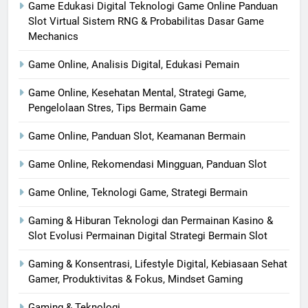
Game Edukasi Digital Teknologi Game Online Panduan
Slot Virtual Sistem RNG & Probabilitas Dasar Game
Mechanics
Game Online, Analisis Digital, Edukasi Pemain
Game Online, Kesehatan Mental, Strategi Game,
Pengelolaan Stres, Tips Bermain Game
Game Online, Panduan Slot, Keamanan Bermain
Game Online, Rekomendasi Mingguan, Panduan Slot
Game Online, Teknologi Game, Strategi Bermain
Gaming & Hiburan Teknologi dan Permainan Kasino &
Slot Evolusi Permainan Digital Strategi Bermain Slot
Gaming & Konsentrasi, Lifestyle Digital, Kebiasaan Sehat
Gamer, Produktivitas & Fokus, Mindset Gaming
Gaming & Teknologi