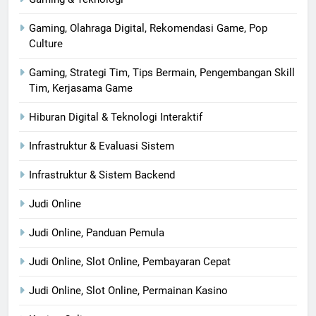
Gaming, Olahraga Digital, Rekomendasi Game, Pop
Culture
Gaming, Strategi Tim, Tips Bermain, Pengembangan Skill
Tim, Kerjasama Game
Hiburan Digital & Teknologi Interaktif
Infrastruktur & Evaluasi Sistem
Infrastruktur & Sistem Backend
Judi Online
Judi Online, Panduan Pemula
Judi Online, Slot Online, Pembayaran Cepat
Judi Online, Slot Online, Permainan Kasino