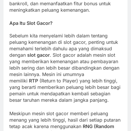
bankroll, dan memanfaatkan fitur bonus untuk
meningkatkan peluang kemenangan.
Apa Itu Slot Gacor?
Sebelum kita menyelami lebih dalam tentang
peluang kemenangan di slot gacor, penting untuk
memahami terlebih dahulu apa yang dimaksud
dengan
slot gacor
. Slot gacor adalah mesin slot
yang memberikan kemenangan atau pembayaran
lebih sering dan lebih besar dibandingkan dengan
mesin lainnya. Mesin ini umumnya
memiliki
RTP
(Return to Player) yang lebih tinggi,
yang berarti memberikan peluang lebih besar bagi
pemain untuk mendapatkan kembali sebagian
besar taruhan mereka dalam jangka panjang.
Meskipun mesin slot gacor memberi peluang
menang yang lebih tinggi, hasil dari setiap putaran
tetap acak karena menggunakan
RNG (Random