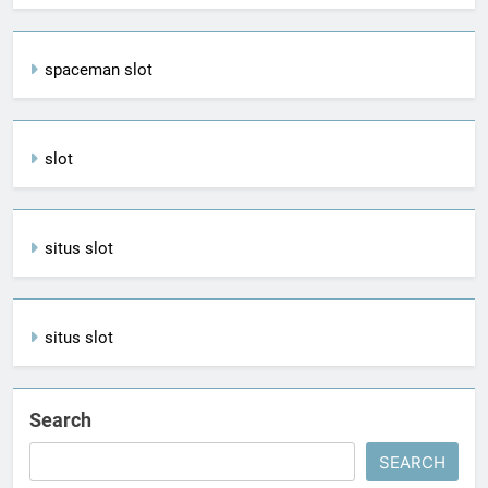
spaceman slot
slot
situs slot
situs slot
Search
SEARCH