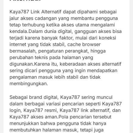
Kaya787 Link Alternatif dapat dipahami sebagai
jalur akses cadangan yang membantu pengguna
tetap terhubung ketika akses utama mengalami
kendala.Dalam dunia digital, gangguan akses bisa
terjadi karena banyak faktor, mulai dari koneksi
internet yang tidak stabil, cache browser
bermasalah, pengaturan perangkat, hingga
perubahan teknis pada halaman yang
digunakan.Karena itu, keberadaan akses alternatif
sering dicari pengguna yang ingin mendapatkan
pengalaman masuk lebih stabil dan tidak
membingungkan.
Sebagai brand digital, Kaya787 sering muncul
dalam berbagai variasi pencarian seperti Kaya787
login, Kaya787 resmi, Kaya787 link alternatif, dan
Kaya787 akses aman.Pola pencarian tersebut
menunjukkan bahwa pengguna tidak hanya
membutuhkan halaman masuk, tetapi juga