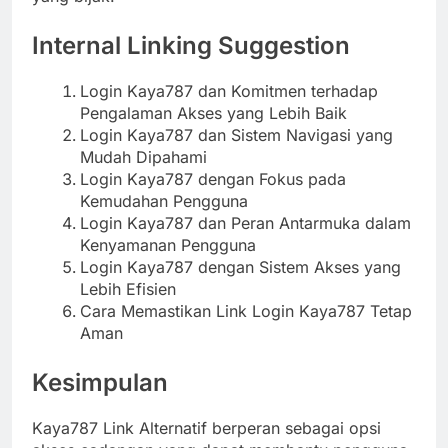
Internal Linking Suggestion
Login Kaya787 dan Komitmen terhadap
Pengalaman Akses yang Lebih Baik
Login Kaya787 dan Sistem Navigasi yang
Mudah Dipahami
Login Kaya787 dengan Fokus pada
Kemudahan Pengguna
Login Kaya787 dan Peran Antarmuka dalam
Kenyamanan Pengguna
Login Kaya787 dengan Sistem Akses yang
Lebih Efisien
Cara Memastikan Link Login Kaya787 Tetap
Aman
Kesimpulan
Kaya787 Link Alternatif berperan sebagai opsi