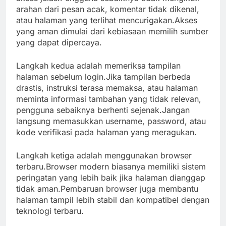
arahan dari pesan acak, komentar tidak dikenal,
atau halaman yang terlihat mencurigakan.Akses
yang aman dimulai dari kebiasaan memilih sumber
yang dapat dipercaya.
Langkah kedua adalah memeriksa tampilan
halaman sebelum login.Jika tampilan berbeda
drastis, instruksi terasa memaksa, atau halaman
meminta informasi tambahan yang tidak relevan,
pengguna sebaiknya berhenti sejenak.Jangan
langsung memasukkan username, password, atau
kode verifikasi pada halaman yang meragukan.
Langkah ketiga adalah menggunakan browser
terbaru.Browser modern biasanya memiliki sistem
peringatan yang lebih baik jika halaman dianggap
tidak aman.Pembaruan browser juga membantu
halaman tampil lebih stabil dan kompatibel dengan
teknologi terbaru.