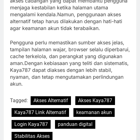
akses cadangan yang dapat membantu pengguna
menjaga kestabilan ketika halaman utama
mengalami kendala.Namun, penggunaan akses
alternatif tetap harus dilakukan dengan hati-hati
agar keamanan akun tidak terabaikan.
Pengguna perlu memastikan sumber akses jelas,
tampilan halaman wajar, browser selalu diperbarui,
cache terkelola, dan perangkat yang digunakan
aman.Dengan kebiasaan yang teliti dan sistematis,
Kaya787 dapat diakses dengan lebih stabil,
nyaman, dan tetap mengutamakan perlindungan
akun.
Tagged:
Akses Alternatif
Akses Kaya787
Kaya787 Link Alternatif
keamanan akun
Login Kaya787
panduan digital
Stabilitas Akses