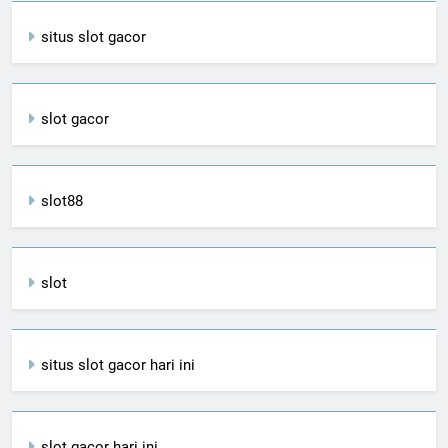
situs slot gacor
slot gacor
slot88
slot
situs slot gacor hari ini
slot gacor hari ini