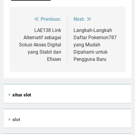
Previous:
Next:
Post
navigation
LAE138 Link
Langkah-Langkah
Alternatif sebagai
Daftar Pokemon787
Solusi Akses Digital
yang Mudah
yang Stabil dan
Dipahami untuk
Efisien
Pengguna Baru
situs slot
slot