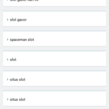
slot gacor
spaceman slot
slot
situs slot
situs slot