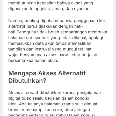
membutuhkan kepastian bahwa akses yang
digunakan tetap jelas, aman, dan nyaman.
Namun, penting dipahami bahwa penggunaan link
alternatif harus dilakukan dengan hati-
hati.Pengguna tidak boleh sembarangan membuka
halaman dari sumber yang tidak dikenal, apalagi
memasukkan data akun tanpa memastikan
tampilan dan instruksi yang muncul terlihat
wajar.Kenyamanan akses harus tetap berjalan
bersama keamanan akun.
Mengapa Akses Alternatif
Dibutuhkan?
Akses alternatif dibutuhkan karena pengalaman
digital tidak selalu berjalan dalam kondisi
ideal.Ada kalanya halaman utama sulit dimuat,
browser menampilkan error, atau jaringan
pengguna sedang tidak stabil.Dalam kondisi