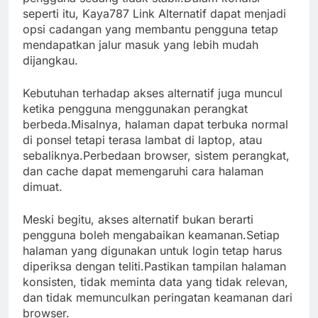
seperti itu, Kaya787 Link Alternatif dapat menjadi
opsi cadangan yang membantu pengguna tetap
mendapatkan jalur masuk yang lebih mudah
dijangkau.
Kebutuhan terhadap akses alternatif juga muncul
ketika pengguna menggunakan perangkat
berbeda.Misalnya, halaman dapat terbuka normal
di ponsel tetapi terasa lambat di laptop, atau
sebaliknya.Perbedaan browser, sistem perangkat,
dan cache dapat memengaruhi cara halaman
dimuat.
Meski begitu, akses alternatif bukan berarti
pengguna boleh mengabaikan keamanan.Setiap
halaman yang digunakan untuk login tetap harus
diperiksa dengan teliti.Pastikan tampilan halaman
konsisten, tidak meminta data yang tidak relevan,
dan tidak memunculkan peringatan keamanan dari
browser.