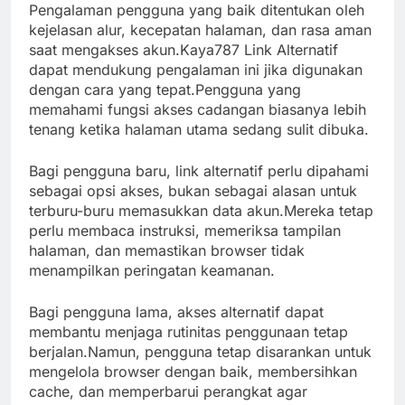
Pengalaman pengguna yang baik ditentukan oleh
kejelasan alur, kecepatan halaman, dan rasa aman
saat mengakses akun.Kaya787 Link Alternatif
dapat mendukung pengalaman ini jika digunakan
dengan cara yang tepat.Pengguna yang
memahami fungsi akses cadangan biasanya lebih
tenang ketika halaman utama sedang sulit dibuka.
Bagi pengguna baru, link alternatif perlu dipahami
sebagai opsi akses, bukan sebagai alasan untuk
terburu-buru memasukkan data akun.Mereka tetap
perlu membaca instruksi, memeriksa tampilan
halaman, dan memastikan browser tidak
menampilkan peringatan keamanan.
Bagi pengguna lama, akses alternatif dapat
membantu menjaga rutinitas penggunaan tetap
berjalan.Namun, pengguna tetap disarankan untuk
mengelola browser dengan baik, membersihkan
cache, dan memperbarui perangkat agar