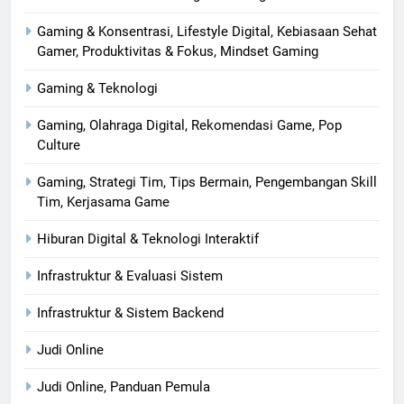
Gaming & Konsentrasi, Lifestyle Digital, Kebiasaan Sehat
Gamer, Produktivitas & Fokus, Mindset Gaming
Gaming & Teknologi
Gaming, Olahraga Digital, Rekomendasi Game, Pop
Culture
Gaming, Strategi Tim, Tips Bermain, Pengembangan Skill
Tim, Kerjasama Game
Hiburan Digital & Teknologi Interaktif
Infrastruktur & Evaluasi Sistem
Infrastruktur & Sistem Backend
Judi Online
Judi Online, Panduan Pemula