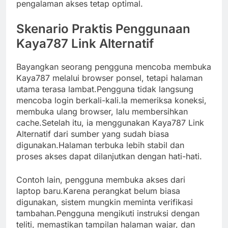
pengalaman akses tetap optimal.
Skenario Praktis Penggunaan
Kaya787 Link Alternatif
Bayangkan seorang pengguna mencoba membuka
Kaya787 melalui browser ponsel, tetapi halaman
utama terasa lambat.Pengguna tidak langsung
mencoba login berkali-kali.Ia memeriksa koneksi,
membuka ulang browser, lalu membersihkan
cache.Setelah itu, ia menggunakan Kaya787 Link
Alternatif dari sumber yang sudah biasa
digunakan.Halaman terbuka lebih stabil dan
proses akses dapat dilanjutkan dengan hati-hati.
Contoh lain, pengguna membuka akses dari
laptop baru.Karena perangkat belum biasa
digunakan, sistem mungkin meminta verifikasi
tambahan.Pengguna mengikuti instruksi dengan
teliti, memastikan tampilan halaman wajar, dan