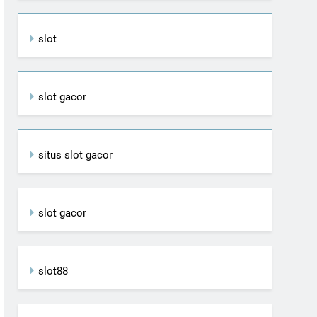
slot
slot gacor
situs slot gacor
slot gacor
slot88