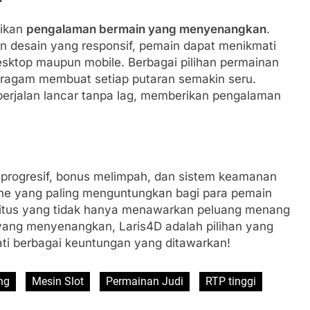
rikan
pengalaman bermain yang menyenangkan
.
desain yang responsif, pemain dapat menikmati
desktop maupun mobile. Berbagai pilihan permainan
eragam membuat setiap putaran semakin seru.
erjalan lancar tanpa lag, memberikan pengalaman
t progresif, bonus melimpah, dan sistem keamanan
line yang paling menguntungkan bagi para pemain
 situs yang tidak hanya menawarkan peluang menang
 yang menyenangkan, Laris4D adalah pilihan yang
ti berbagai keuntungan yang ditawarkan!
ng
Mesin Slot
Permainan Judi
RTP tinggi