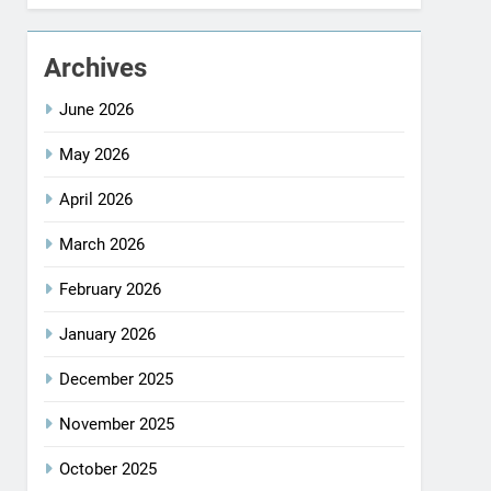
Archives
June 2026
May 2026
April 2026
March 2026
February 2026
January 2026
December 2025
November 2025
October 2025