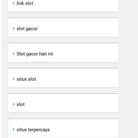
link slot
slot gacor
Slot gacor hari ini
situs slot
slot
situs terpercaya