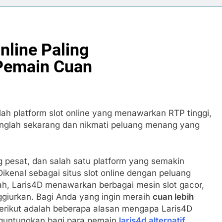
nline Paling
Pemain Cuan
lah platform slot online yang menawarkan RTP tinggi,
unglah sekarang dan nikmati peluang menang yang
g pesat, dan salah satu platform yang semakin
 Dikenal sebagai situs slot online dengan peluang
, Laris4D menawarkan berbagai mesin slot gacor,
nggiurkan. Bagi Anda yang ingin meraih
cuan lebih
 Berikut adalah beberapa alasan mengapa Laris4D
enguntungkan bagi para pemain
laris4d alternatif
.