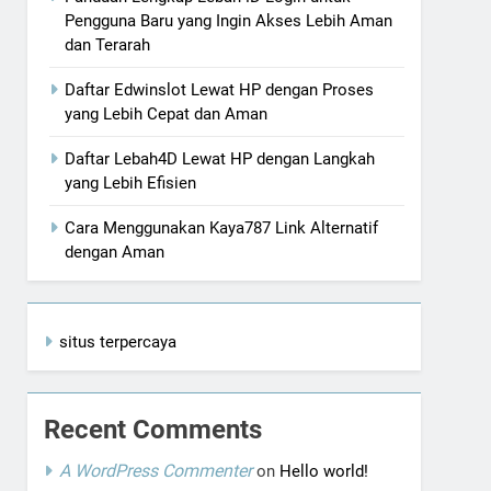
Pengguna Baru yang Ingin Akses Lebih Aman
dan Terarah
Daftar Edwinslot Lewat HP dengan Proses
yang Lebih Cepat dan Aman
Daftar Lebah4D Lewat HP dengan Langkah
yang Lebih Efisien
Cara Menggunakan Kaya787 Link Alternatif
dengan Aman
situs terpercaya
Recent Comments
A WordPress Commenter
on
Hello world!