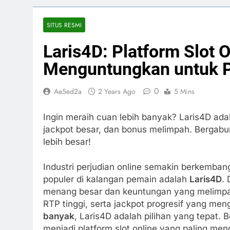
SITUS RESMI
Laris4D: Platform Slot O
Menguntungkan untuk 
0
Ae5ed2a
2 Years Ago
5 Mins
Ingin meraih cuan lebih banyak? Laris4D ada
jackpot besar, dan bonus melimpah. Bergab
lebih besar!
Industri perjudian online semakin berkemban
populer di kalangan pemain adalah
Laris4D
.
menang besar dan keuntungan yang melimpah
RTP tinggi, serta jackpot progresif yang me
banyak
, Laris4D adalah pilihan yang tepat.
menjadi platform slot online yang paling m