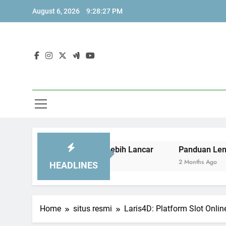
Skip
August 6, 2026
9:28:28 PM
to
content
Urb
Dukung Ger
ntuk Akses yang Lebih Lancar
Panduan Lengkap Lebah4
2 Months Ago
HEADLINES
Home
situs resmi
Laris4D: Platform Slot Onl