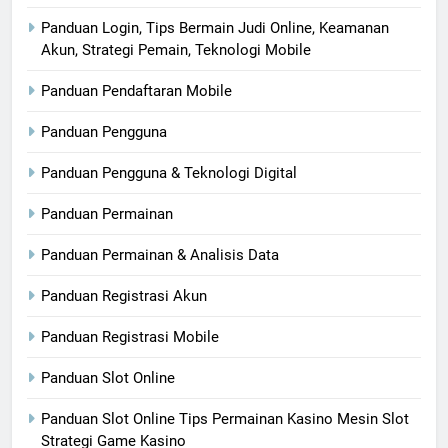
Panduan Login, Tips Bermain Judi Online, Keamanan
Akun, Strategi Pemain, Teknologi Mobile
Panduan Pendaftaran Mobile
Panduan Pengguna
Panduan Pengguna & Teknologi Digital
Panduan Permainan
Panduan Permainan & Analisis Data
Panduan Registrasi Akun
Panduan Registrasi Mobile
Panduan Slot Online
Panduan Slot Online Tips Permainan Kasino Mesin Slot
Strategi Game Kasino