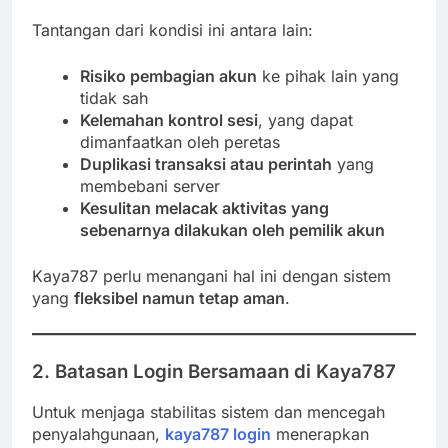
Tantangan dari kondisi ini antara lain:
Risiko pembagian akun
ke pihak lain yang
tidak sah
Kelemahan kontrol sesi
, yang dapat
dimanfaatkan oleh peretas
Duplikasi transaksi atau perintah
yang
membebani server
Kesulitan melacak aktivitas yang
sebenarnya dilakukan oleh pemilik akun
Kaya787 perlu menangani hal ini dengan sistem
yang
fleksibel namun tetap aman
.
2. Batasan Login Bersamaan di Kaya787
Untuk menjaga stabilitas sistem dan mencegah
penyalahgunaan,
kaya787 login
menerapkan