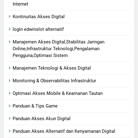
Internet
Kontinuitas Akses Digital
login edwinslot alternatif
Manajemen Akses Digital,Stabilitas Jaringan
Online,Infrastruktur Teknologi,Pengalaman
Pengguna,Optimasi Sistem
Manajemen Teknologi & Akses Digital
Monitoring & Observabilitas Infrastruktur
Optimasi Akses Mobile & Keamanan Tautan
Panduan & Tips Game
Panduan Akses Akun Digital
Panduan Akses Alternatif dan Kenyamanan Digital