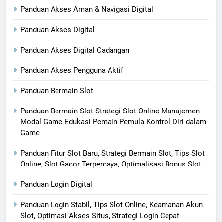
Panduan Akses Aman & Navigasi Digital
Panduan Akses Digital
Panduan Akses Digital Cadangan
Panduan Akses Pengguna Aktif
Panduan Bermain Slot
Panduan Bermain Slot Strategi Slot Online Manajemen
Modal Game Edukasi Pemain Pemula Kontrol Diri dalam
Game
Panduan Fitur Slot Baru, Strategi Bermain Slot, Tips Slot
Online, Slot Gacor Terpercaya, Optimalisasi Bonus Slot
Panduan Login Digital
Panduan Login Stabil, Tips Slot Online, Keamanan Akun
Slot, Optimasi Akses Situs, Strategi Login Cepat