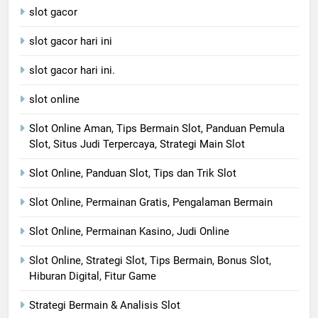
slot gacor
slot gacor hari ini
slot gacor hari ini.
slot online
Slot Online Aman, Tips Bermain Slot, Panduan Pemula
Slot, Situs Judi Terpercaya, Strategi Main Slot
Slot Online, Panduan Slot, Tips dan Trik Slot
Slot Online, Permainan Gratis, Pengalaman Bermain
Slot Online, Permainan Kasino, Judi Online
Slot Online, Strategi Slot, Tips Bermain, Bonus Slot,
Hiburan Digital, Fitur Game
Strategi Bermain & Analisis Slot