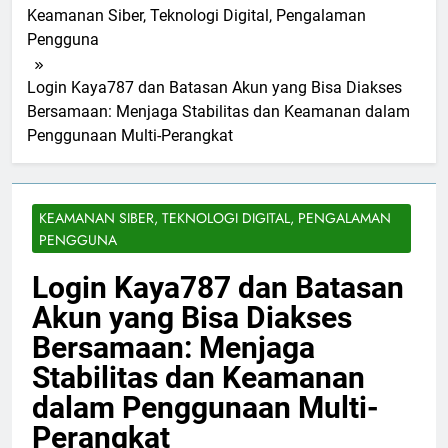
Keamanan Siber, Teknologi Digital, Pengalaman
Pengguna
Login Kaya787 dan Batasan Akun yang Bisa Diakses
Bersamaan: Menjaga Stabilitas dan Keamanan dalam
Penggunaan Multi-Perangkat
KEAMANAN SIBER, TEKNOLOGI DIGITAL, PENGALAMAN
PENGGUNA
Login Kaya787 dan Batasan
Akun yang Bisa Diakses
Bersamaan: Menjaga
Stabilitas dan Keamanan
dalam Penggunaan Multi-
Perangkat