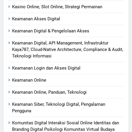
Kasino Online, Slot Online, Strategi Permainan
Keamanan Akses Digital
Keamanan Digital & Pengelolaan Akses
Keamanan Digital, API Management, Infrastruktur
Kaya787, Cloud-Native Architecture, Compliance & Audit,
Teknologi Informasi
Keamanan Login dan Akses Digital
Keamanan Online
Keamanan Online, Panduan, Teknologi
Keamanan Siber, Teknologi Digital, Pengalaman
Pengguna
Komunitas Digital Interaksi Sosial Online Identitas dan
Branding Digital Psikologi Komunitas Virtual Budaya