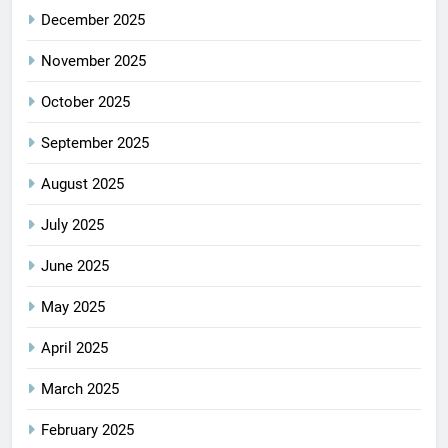
December 2025
November 2025
October 2025
September 2025
August 2025
July 2025
June 2025
May 2025
April 2025
March 2025
February 2025