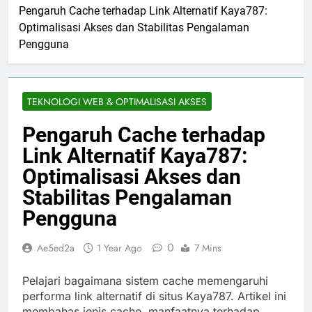
Pengaruh Cache terhadap Link Alternatif Kaya787:
Optimalisasi Akses dan Stabilitas Pengalaman
Pengguna
TEKNOLOGI WEB & OPTIMALISASI AKSES
Pengaruh Cache terhadap
Link Alternatif Kaya787:
Optimalisasi Akses dan
Stabilitas Pengalaman
Pengguna
0
Ae5ed2a
1 Year Ago
7 Mins
Pelajari bagaimana sistem cache memengaruhi
performa link alternatif di situs Kaya787. Artikel ini
membahas jenis cache, manfaatnya terhadap