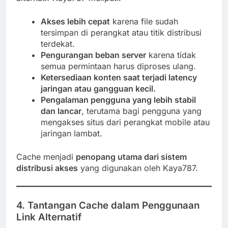
Akses lebih cepat
karena file sudah
tersimpan di perangkat atau titik distribusi
terdekat.
Pengurangan beban server
karena tidak
semua permintaan harus diproses ulang.
Ketersediaan konten saat terjadi latency
jaringan atau gangguan kecil.
Pengalaman pengguna yang lebih stabil
dan lancar
, terutama bagi pengguna yang
mengakses situs dari perangkat mobile atau
jaringan lambat.
Cache menjadi
penopang utama dari sistem
distribusi akses
yang digunakan oleh Kaya787.
4. Tantangan Cache dalam Penggunaan
Link Alternatif