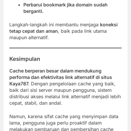
Perbarui bookmark jika domain sudah
berganti.
Langkah-langkah ini membantu menjaga
koneksi
tetap cepat dan aman
, baik pada link utama
maupun alternatif.
Kesimpulan
Cache berperan besar dalam mendukung
performa dan efektivitas link alternatif di situs
Kaya787.
Dengan pengelolaan cache yang baik,
baik dari sisi server maupun pengguna, sistem
distribusi akses melalui link alternatif menjadi lebih
cepat, stabil, dan andal.
Namun, karena sifat cache yang menyimpan data
lama, pengguna juga perlu proaktif dalam
melakukan pembaruan dan pembersihan cache