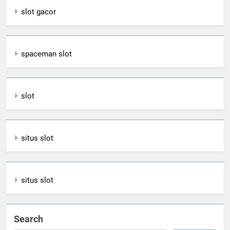
slot gacor
spaceman slot
slot
situs slot
situs slot
Search