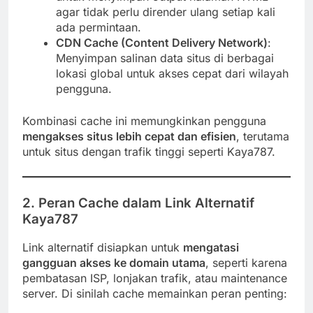
agar tidak perlu dirender ulang setiap kali
ada permintaan.
CDN Cache (Content Delivery Network)
:
Menyimpan salinan data situs di berbagai
lokasi global untuk akses cepat dari wilayah
pengguna.
Kombinasi cache ini memungkinkan pengguna
mengakses situs lebih cepat dan efisien
, terutama
untuk situs dengan trafik tinggi seperti Kaya787.
2. Peran Cache dalam Link Alternatif
Kaya787
Link alternatif disiapkan untuk
mengatasi
gangguan akses ke domain utama
, seperti karena
pembatasan ISP, lonjakan trafik, atau maintenance
server. Di sinilah cache memainkan peran penting: