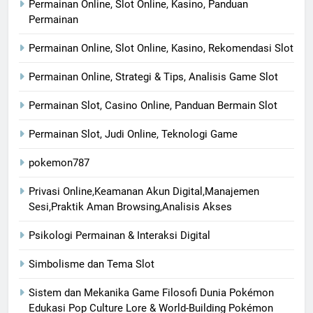
Permainan Online, Slot Online, Kasino, Panduan
Permainan
Permainan Online, Slot Online, Kasino, Rekomendasi Slot
Permainan Online, Strategi & Tips, Analisis Game Slot
Permainan Slot, Casino Online, Panduan Bermain Slot
Permainan Slot, Judi Online, Teknologi Game
pokemon787
Privasi Online,Keamanan Akun Digital,Manajemen
Sesi,Praktik Aman Browsing,Analisis Akses
Psikologi Permainan & Interaksi Digital
Simbolisme dan Tema Slot
Sistem dan Mekanika Game Filosofi Dunia Pokémon
Edukasi Pop Culture Lore & World-Building Pokémon