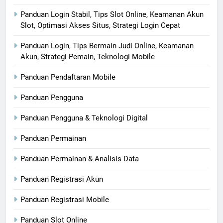
Panduan Login Stabil, Tips Slot Online, Keamanan Akun
Slot, Optimasi Akses Situs, Strategi Login Cepat
Panduan Login, Tips Bermain Judi Online, Keamanan
Akun, Strategi Pemain, Teknologi Mobile
Panduan Pendaftaran Mobile
Panduan Pengguna
Panduan Pengguna & Teknologi Digital
Panduan Permainan
Panduan Permainan & Analisis Data
Panduan Registrasi Akun
Panduan Registrasi Mobile
Panduan Slot Online