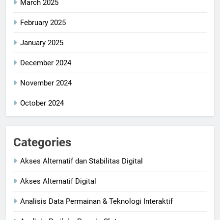
March 2025
February 2025
January 2025
December 2024
November 2024
October 2024
Categories
Akses Alternatif dan Stabilitas Digital
Akses Alternatif Digital
Analisis Data Permainan & Teknologi Interaktif