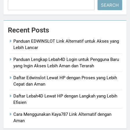
SEARCH
Recent Posts
Panduan EDWINSLOT Link Alternatif untuk Akses yang
Lebih Lancar
Panduan Lengkap Lebah4D Login untuk Pengguna Baru
yang Ingin Akses Lebih Aman dan Terarah
Daftar Edwinslot Lewat HP dengan Proses yang Lebih
Cepat dan Aman
Daftar Lebah4D Lewat HP dengan Langkah yang Lebih
Efisien
Cara Menggunakan Kaya787 Link Alternatif dengan
Aman