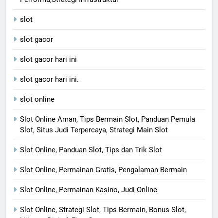
slot
slot gacor
slot gacor hari ini
slot gacor hari ini.
slot online
Slot Online Aman, Tips Bermain Slot, Panduan Pemula
Slot, Situs Judi Terpercaya, Strategi Main Slot
Slot Online, Panduan Slot, Tips dan Trik Slot
Slot Online, Permainan Gratis, Pengalaman Bermain
Slot Online, Permainan Kasino, Judi Online
Slot Online, Strategi Slot, Tips Bermain, Bonus Slot,