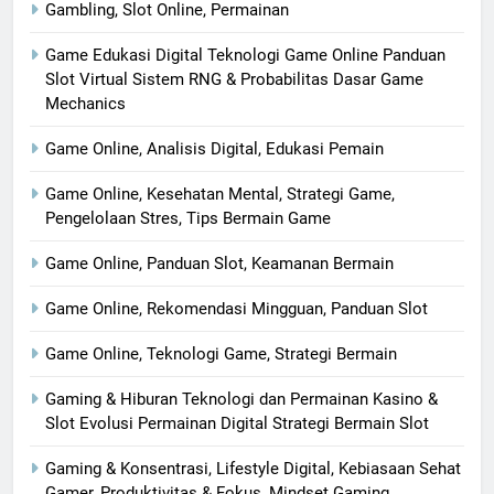
Gambling, Slot Online, Permainan
Game Edukasi Digital Teknologi Game Online Panduan
Slot Virtual Sistem RNG & Probabilitas Dasar Game
Mechanics
Game Online, Analisis Digital, Edukasi Pemain
Game Online, Kesehatan Mental, Strategi Game,
Pengelolaan Stres, Tips Bermain Game
Game Online, Panduan Slot, Keamanan Bermain
Game Online, Rekomendasi Mingguan, Panduan Slot
Game Online, Teknologi Game, Strategi Bermain
Gaming & Hiburan Teknologi dan Permainan Kasino &
Slot Evolusi Permainan Digital Strategi Bermain Slot
Gaming & Konsentrasi, Lifestyle Digital, Kebiasaan Sehat
Gamer, Produktivitas & Fokus, Mindset Gaming