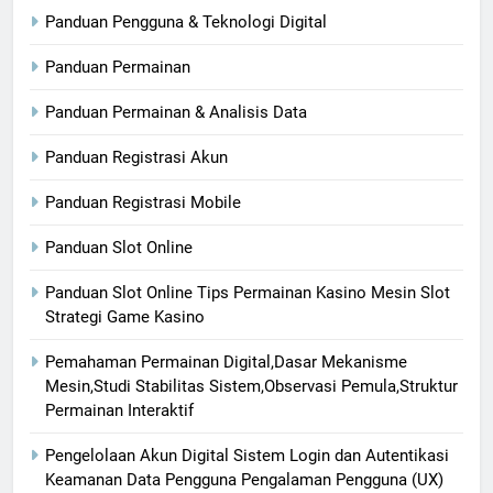
Panduan Pengguna & Teknologi Digital
Panduan Permainan
Panduan Permainan & Analisis Data
Panduan Registrasi Akun
Panduan Registrasi Mobile
Panduan Slot Online
Panduan Slot Online Tips Permainan Kasino Mesin Slot
Strategi Game Kasino
Pemahaman Permainan Digital,Dasar Mekanisme
Mesin,Studi Stabilitas Sistem,Observasi Pemula,Struktur
Permainan Interaktif
Pengelolaan Akun Digital Sistem Login dan Autentikasi
Keamanan Data Pengguna Pengalaman Pengguna (UX)