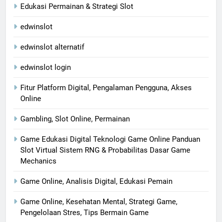
Edukasi Permainan & Strategi Slot
edwinslot
edwinslot alternatif
edwinslot login
Fitur Platform Digital, Pengalaman Pengguna, Akses
Online
Gambling, Slot Online, Permainan
Game Edukasi Digital Teknologi Game Online Panduan
Slot Virtual Sistem RNG & Probabilitas Dasar Game
Mechanics
Game Online, Analisis Digital, Edukasi Pemain
Game Online, Kesehatan Mental, Strategi Game,
Pengelolaan Stres, Tips Bermain Game