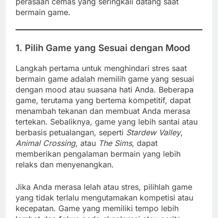
perasaan cemas yang seringkali datang saat
bermain game.
1. Pilih Game yang Sesuai dengan Mood
Langkah pertama untuk menghindari stres saat
bermain game adalah memilih game yang sesuai
dengan mood atau suasana hati Anda. Beberapa
game, terutama yang bertema kompetitif, dapat
menambah tekanan dan membuat Anda merasa
tertekan. Sebaliknya, game yang lebih santai atau
berbasis petualangan, seperti
Stardew Valley
,
Animal Crossing
, atau
The Sims
, dapat
memberikan pengalaman bermain yang lebih
relaks dan menyenangkan.
Jika Anda merasa lelah atau stres, pilihlah game
yang tidak terlalu mengutamakan kompetisi atau
kecepatan. Game yang memiliki tempo lebih