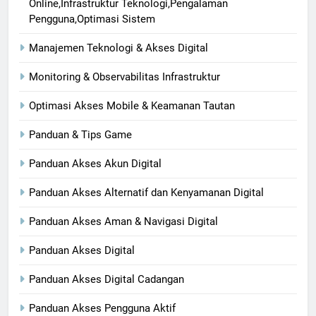
Online,Infrastruktur Teknologi,Pengalaman
Pengguna,Optimasi Sistem
Manajemen Teknologi & Akses Digital
Monitoring & Observabilitas Infrastruktur
Optimasi Akses Mobile & Keamanan Tautan
Panduan & Tips Game
Panduan Akses Akun Digital
Panduan Akses Alternatif dan Kenyamanan Digital
Panduan Akses Aman & Navigasi Digital
Panduan Akses Digital
Panduan Akses Digital Cadangan
Panduan Akses Pengguna Aktif