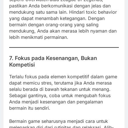
pastikan Anda berkomunikasi dengan jelas dan
mendukung satu sama lain. Hindari toxic behavior
yang dapat menambah ketegangan. Dengan
bermain dengan orang-orang yang saling
mendukung, Anda akan merasa lebih nyaman dan
lebih menikmati permainan.
7. Fokus pada Kesenangan, Bukan
Kompetisi
Terlalu fokus pada elemen kompetitif dalam game
dapat memicu stres, terutama jika Anda merasa
selalu berada di bawah tekanan untuk menang.
Sebagai gantinya, coba untuk mengubah fokus
Anda menjadi kesenangan dan pengalaman
bermain itu sendiri.
Bermain game seharusnya menjadi cara untuk
melepaskan diri dari rutinitas dan relaksasi. Alih-