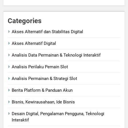
Categories
Akses Alternatif dan Stabilitas Digital
Akses Alternatif Digital
Analisis Data Permainan & Teknologi Interaktif
Analisis Perilaku Pemain Slot
Analisis Permainan & Strategi Slot
Berita Platform & Panduan Akun
Bisnis, Kewirausahaan, Ide Bisnis
Desain Digital, Pengalaman Pengguna, Teknologi
Interaktif