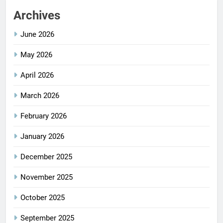
Archives
June 2026
May 2026
April 2026
March 2026
February 2026
January 2026
December 2025
November 2025
October 2025
September 2025