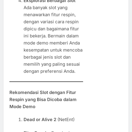
Eksplorasi Berbagai Slot
Ada banyak slot yang
menawarkan fitur respin,
dengan variasi cara respin
dipicu dan bagaimana fitur
ini bekerja. Bermain dalam
mode demo memberi Anda
kesempatan untuk mencoba
berbagai jenis slot dan
memilih yang paling sesuai
dengan preferensi Anda.
Rekomendasi Slot dengan Fitur
Respin yang Bisa Dicoba dalam
Mode Demo
Dead or Alive 2
(NetEnt)