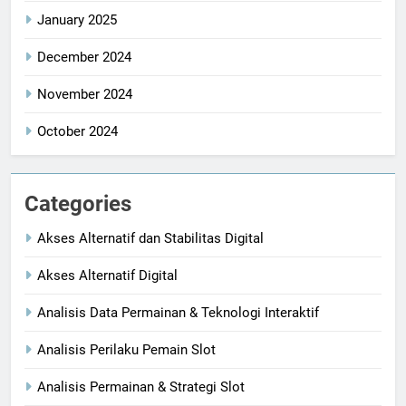
January 2025
December 2024
November 2024
October 2024
Categories
Akses Alternatif dan Stabilitas Digital
Akses Alternatif Digital
Analisis Data Permainan & Teknologi Interaktif
Analisis Perilaku Pemain Slot
Analisis Permainan & Strategi Slot