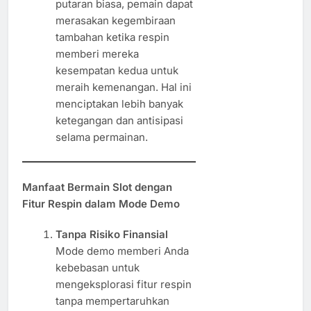
putaran biasa, pemain dapat
merasakan kegembiraan
tambahan ketika respin
memberi mereka
kesempatan kedua untuk
meraih kemenangan. Hal ini
menciptakan lebih banyak
ketegangan dan antisipasi
selama permainan.
Manfaat Bermain Slot dengan
Fitur Respin dalam Mode Demo
Tanpa Risiko Finansial
Mode demo memberi Anda
kebebasan untuk
mengeksplorasi fitur respin
tanpa mempertaruhkan