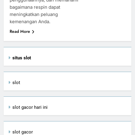
bagaimana respin dapat
meningkatkan peluang
kemenangan Anda.
Read More
situs slot
slot
slot gacor hari ini
slot gacor