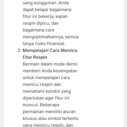
uang sungguhan. Anda
dapat belajar bagaimana
fitur ini bekerja, kapan
respin dipicu, dan
bagaimana cara
mengoptimalkannya, semua
tanpa risiko finansial.
Mempelajari Cara Memicu
Fitur Respin
Bermain dalam mode demo
memberi Anda kesempatan
untuk mempelajari cara
memicu respin dan
memahami kondisi yang
diperlukan agar fitur ini
muncul. Beberapa
permainan memiliki aturan
khusus atau simbol tertentu
yang memicu respin, dan