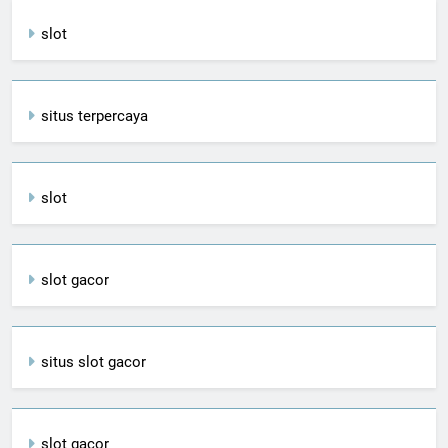
slot
situs terpercaya
slot
slot gacor
situs slot gacor
slot gacor