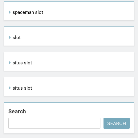
spaceman slot
slot
situs slot
situs slot
Search
SEARCH