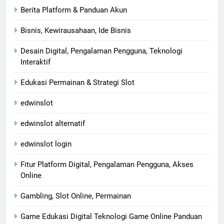
Berita Platform & Panduan Akun
Bisnis, Kewirausahaan, Ide Bisnis
Desain Digital, Pengalaman Pengguna, Teknologi
Interaktif
Edukasi Permainan & Strategi Slot
edwinslot
edwinslot alternatif
edwinslot login
Fitur Platform Digital, Pengalaman Pengguna, Akses
Online
Gambling, Slot Online, Permainan
Game Edukasi Digital Teknologi Game Online Panduan