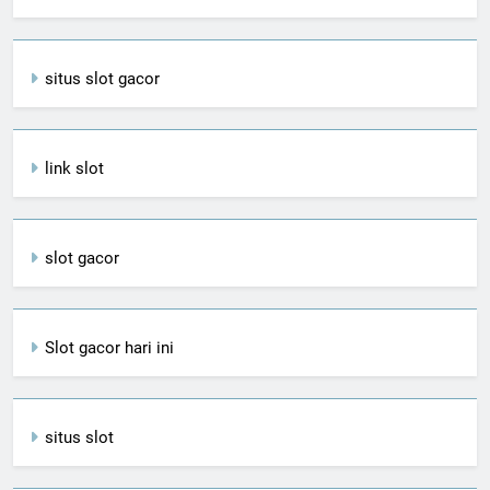
situs slot gacor
link slot
slot gacor
Slot gacor hari ini
situs slot