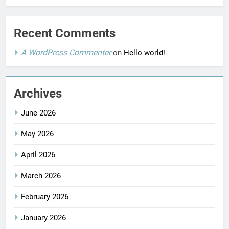
Recent Comments
A WordPress Commenter
on
Hello world!
Archives
June 2026
May 2026
April 2026
March 2026
February 2026
January 2026