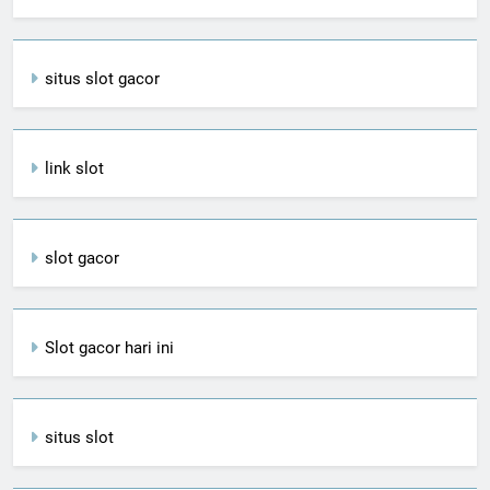
situs slot gacor
link slot
slot gacor
Slot gacor hari ini
situs slot