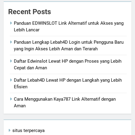
Recent Posts
Panduan EDWINSLOT Link Alternatif untuk Akses yang
Lebih Lancar
Panduan Lengkap Lebah4D Login untuk Pengguna Baru
yang Ingin Akses Lebih Aman dan Terarah
Daftar Edwinslot Lewat HP dengan Proses yang Lebih
Cepat dan Aman
Daftar Lebah4D Lewat HP dengan Langkah yang Lebih
Efisien
Cara Menggunakan Kaya787 Link Alternatif dengan
Aman
situs terpercaya