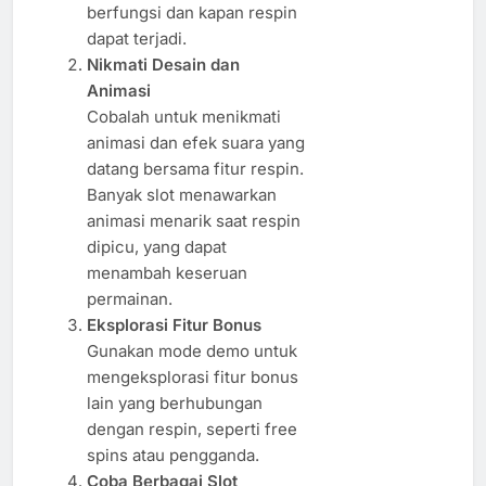
berfungsi dan kapan respin
dapat terjadi.
Nikmati Desain dan
Animasi
Cobalah untuk menikmati
animasi dan efek suara yang
datang bersama fitur respin.
Banyak slot menawarkan
animasi menarik saat respin
dipicu, yang dapat
menambah keseruan
permainan.
Eksplorasi Fitur Bonus
Gunakan mode demo untuk
mengeksplorasi fitur bonus
lain yang berhubungan
dengan respin, seperti free
spins atau pengganda.
Coba Berbagai Slot