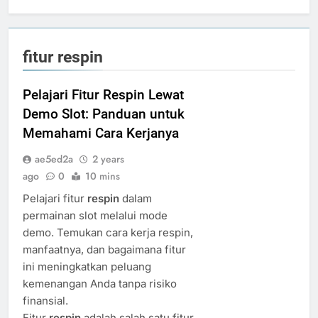
fitur respin
Pelajari Fitur Respin Lewat
Demo Slot: Panduan untuk
Memahami Cara Kerjanya
ae5ed2a
2 years
ago
0
10 mins
Pelajari fitur
respin
dalam
permainan slot melalui mode
demo. Temukan cara kerja respin,
manfaatnya, dan bagaimana fitur
ini meningkatkan peluang
kemenangan Anda tanpa risiko
finansial.
Fitur
respin
adalah salah satu fitur