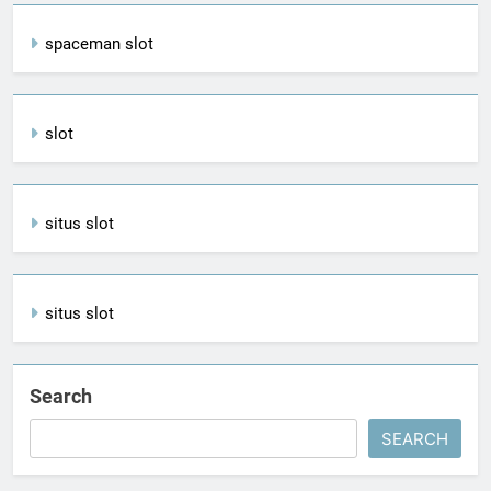
spaceman slot
slot
situs slot
situs slot
Search
SEARCH