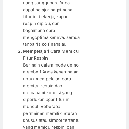
uang sungguhan. Anda
dapat belajar bagaimana
fitur ini bekerja, kapan
respin dipicu, dan
bagaimana cara
mengoptimalkannya, semua
tanpa risiko finansial.
Mempelajari Cara Memicu
Fitur Respin
Bermain dalam mode demo
memberi Anda kesempatan
untuk mempelajari cara
memicu respin dan
memahami kondisi yang
diperlukan agar fitur ini
muncul. Beberapa
permainan memiliki aturan
khusus atau simbol tertentu
yang memicu respin, dan