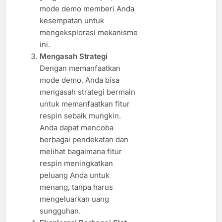
mode demo memberi Anda
kesempatan untuk
mengeksplorasi mekanisme
ini.
Mengasah Strategi
Dengan memanfaatkan
mode demo, Anda bisa
mengasah strategi bermain
untuk memanfaatkan fitur
respin sebaik mungkin.
Anda dapat mencoba
berbagai pendekatan dan
melihat bagaimana fitur
respin meningkatkan
peluang Anda untuk
menang, tanpa harus
mengeluarkan uang
sungguhan.