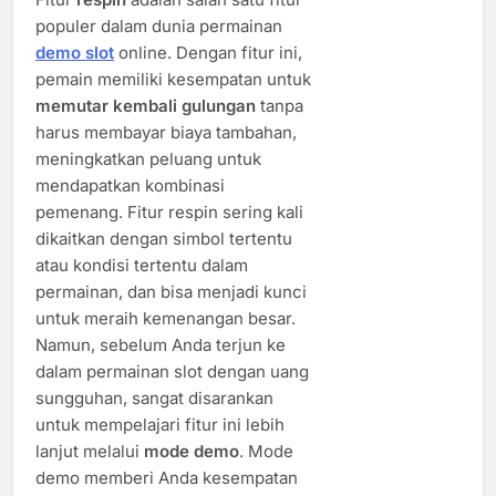
populer dalam dunia permainan
demo slot
online. Dengan fitur ini,
pemain memiliki kesempatan untuk
memutar kembali gulungan
tanpa
harus membayar biaya tambahan,
meningkatkan peluang untuk
mendapatkan kombinasi
pemenang. Fitur respin sering kali
dikaitkan dengan simbol tertentu
atau kondisi tertentu dalam
permainan, dan bisa menjadi kunci
untuk meraih kemenangan besar.
Namun, sebelum Anda terjun ke
dalam permainan slot dengan uang
sungguhan, sangat disarankan
untuk mempelajari fitur ini lebih
lanjut melalui
mode demo
. Mode
demo memberi Anda kesempatan