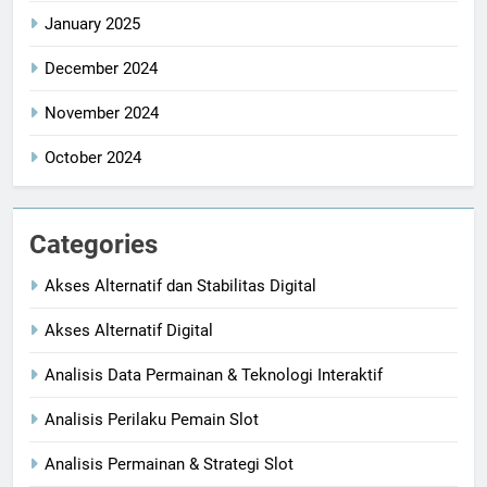
January 2025
December 2024
November 2024
October 2024
Categories
Akses Alternatif dan Stabilitas Digital
Akses Alternatif Digital
Analisis Data Permainan & Teknologi Interaktif
Analisis Perilaku Pemain Slot
Analisis Permainan & Strategi Slot