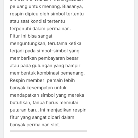
peluang untuk menang. Biasanya,
respin dipicu oleh simbol tertentu
atau saat kondisi tertentu
terpenuhi dalam permainan.
Fitur ini bisa sangat
menguntungkan, terutama ketika
terjadi pada simbol-simbol yang
memberikan pembayaran besar
atau pada gulungan yang hampir
membentuk kombinasi pemenang.
Respin memberi pemain lebih
banyak kesempatan untuk
mendapatkan simbol yang mereka
butuhkan, tanpa harus memulai
putaran baru. Ini menjadikan respin
fitur yang sangat dicari dalam
banyak permainan slot.