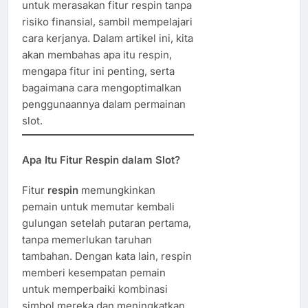
untuk merasakan fitur respin tanpa
risiko finansial, sambil mempelajari
cara kerjanya. Dalam artikel ini, kita
akan membahas apa itu respin,
mengapa fitur ini penting, serta
bagaimana cara mengoptimalkan
penggunaannya dalam permainan
slot.
Apa Itu Fitur Respin dalam Slot?
Fitur
respin
memungkinkan
pemain untuk memutar kembali
gulungan setelah putaran pertama,
tanpa memerlukan taruhan
tambahan. Dengan kata lain, respin
memberi kesempatan pemain
untuk memperbaiki kombinasi
simbol mereka dan meningkatkan