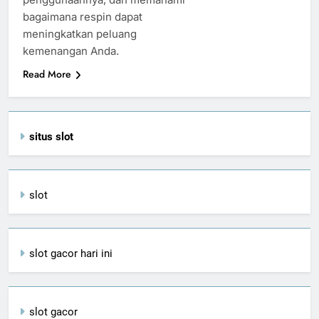
bagaimana respin dapat
meningkatkan peluang
kemenangan Anda.
Read More
situs slot
slot
slot gacor hari ini
slot gacor