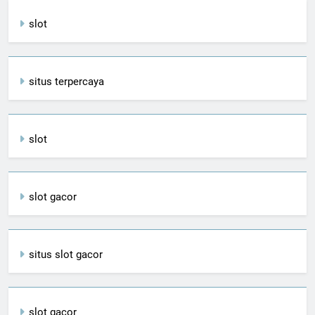
slot
situs terpercaya
slot
slot gacor
situs slot gacor
slot gacor