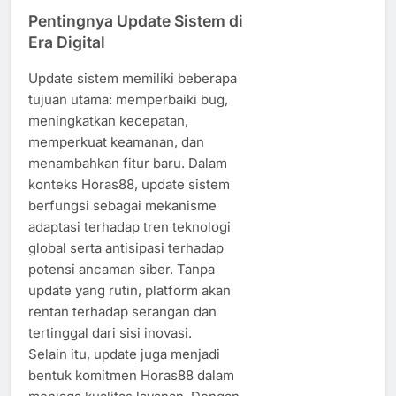
Pentingnya Update Sistem di
Era Digital
Update sistem memiliki beberapa
tujuan utama: memperbaiki bug,
meningkatkan kecepatan,
memperkuat keamanan, dan
menambahkan fitur baru. Dalam
konteks Horas88, update sistem
berfungsi sebagai mekanisme
adaptasi terhadap tren teknologi
global serta antisipasi terhadap
potensi ancaman siber. Tanpa
update yang rutin, platform akan
rentan terhadap serangan dan
tertinggal dari sisi inovasi.
Selain itu, update juga menjadi
bentuk komitmen Horas88 dalam