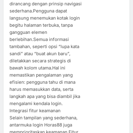
dirancang dengan prinsip navigasi
sederhana.Pengguna dapat
langsung menemukan kotak login
begitu halaman terbuka, tanpa
gangguan elemen
berlebihan.Semua informasi
tambahan, seperti opsi “lupa kata
sandi” atau “buat akun baru”,
diletakkan secara strategis di
bawah kolom utama.Hal ini
memastikan pengalaman yang
efisien: pengguna tahu di mana
harus memasukkan data, serta
langkah apa yang bisa diambil jika
mengalami kendala login.
Integrasi fitur keamanan
Selain tampilan yang sederhana,
antarmuka login Horas88 juga
memprioritaskan keamanan.Fitur