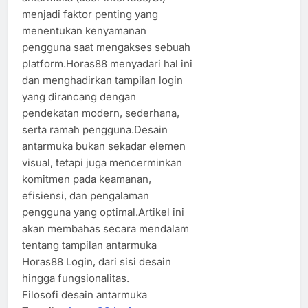
menjadi faktor penting yang
menentukan kenyamanan
pengguna saat mengakses sebuah
platform.Horas88 menyadari hal ini
dan menghadirkan tampilan login
yang dirancang dengan
pendekatan modern, sederhana,
serta ramah pengguna.Desain
antarmuka bukan sekadar elemen
visual, tetapi juga mencerminkan
komitmen pada keamanan,
efisiensi, dan pengalaman
pengguna yang optimal.Artikel ini
akan membahas secara mendalam
tentang tampilan antarmuka
Horas88 Login, dari sisi desain
hingga fungsionalitas.
Filosofi desain antarmuka