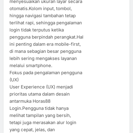
menyesuaikan ukuran layar secara
otomatis.Kolom input, tombol,
hingga navigasi tambahan tetap
terlihat rapi, sehingga pengalaman
login tidak terputus ketika
pengguna berpindah perangkat.Hal
ini penting dalam era mobile-first,
di mana sebagian besar pengguna
lebih sering mengakses layanan
melalui smartphone.
Fokus pada pengalaman pengguna
(UX)
User Experience (UX) menjadi
prioritas utama dalam desain
antarmuka Horas88
Login.Pengguna tidak hanya
melihat tampilan yang bersih,
tetapi juga merasakan alur login
yang cepat, jelas, dan