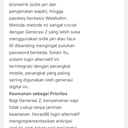
biometrik (sidik jari dan
pengenalan wajah), hingga
passkey berbasis WebAuthn.
Metode-metode ini sangat cocok
dengan Generasi Z yang lebih suka
menggunakan sidik jari atau face
ID dibanding mengingat puluhan
password berbeda. Selain itu,
sistem login alternatif ini
terintegrasi dengan perangkat
mobile, perangkat yang paling
sering digunakan oleh generasi
digital ini.
Keamanan sebagai Prioritas
Bagi Generasi Z, kenyamanan saja
tidak cukup tanpa jaminan
keamanan. Horas88 login alternatif
mengimplementasikan enkripsi
end-to-end, token sesi berjangka