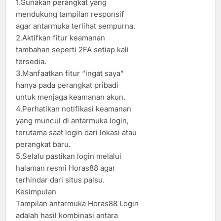
1.Gunakan perangkat yang
mendukung tampilan responsif
agar antarmuka terlihat sempurna.
2.Aktifkan fitur keamanan
tambahan seperti 2FA setiap kali
tersedia.
3.Manfaatkan fitur “ingat saya”
hanya pada perangkat pribadi
untuk menjaga keamanan akun.
4.Perhatikan notifikasi keamanan
yang muncul di antarmuka login,
terutama saat login dari lokasi atau
perangkat baru.
5.Selalu pastikan login melalui
halaman resmi Horas88 agar
terhindar dari situs palsu.
Kesimpulan
Tampilan antarmuka Horas88 Login
adalah hasil kombinasi antara