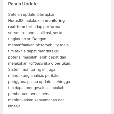
Pasca Update
Setelah update diterapkan,
Horas88 melakukan
monitoring
real-time
terhadap performa
server, respons aplikasi, serta
tingkat error. Dengan
memanfaatkan observability tools,
tim teknis dapat mendeteksi
potensi masalah lebih cepat dan
melakukan
rollback
jika diperlukan.
Sistem monitoring ini juga
mendukung analisis perilaku
pengguna pasca update, sehingga
tim dapat mengevaluasi apakah
pembaruan benar-benar
meningkatkan kenyamanan dan
kinerja.