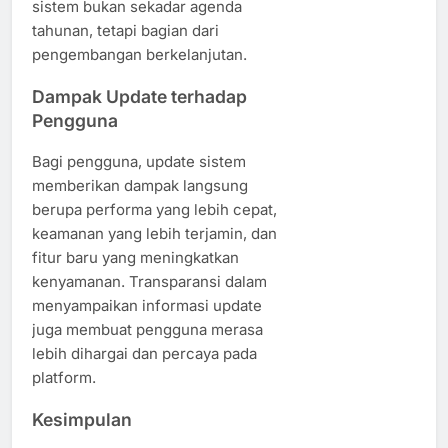
sistem bukan sekadar agenda
tahunan, tetapi bagian dari
pengembangan berkelanjutan.
Dampak Update terhadap
Pengguna
Bagi pengguna, update sistem
memberikan dampak langsung
berupa performa yang lebih cepat,
keamanan yang lebih terjamin, dan
fitur baru yang meningkatkan
kenyamanan. Transparansi dalam
menyampaikan informasi update
juga membuat pengguna merasa
lebih dihargai dan percaya pada
platform.
Kesimpulan