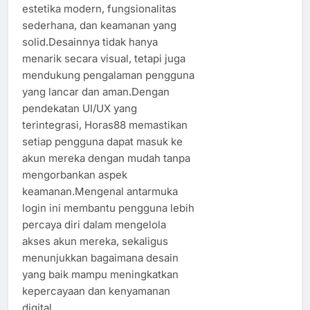
estetika modern, fungsionalitas
sederhana, dan keamanan yang
solid.Desainnya tidak hanya
menarik secara visual, tetapi juga
mendukung pengalaman pengguna
yang lancar dan aman.Dengan
pendekatan UI/UX yang
terintegrasi, Horas88 memastikan
setiap pengguna dapat masuk ke
akun mereka dengan mudah tanpa
mengorbankan aspek
keamanan.Mengenal antarmuka
login ini membantu pengguna lebih
percaya diri dalam mengelola
akses akun mereka, sekaligus
menunjukkan bagaimana desain
yang baik mampu meningkatkan
kepercayaan dan kenyamanan
digital.