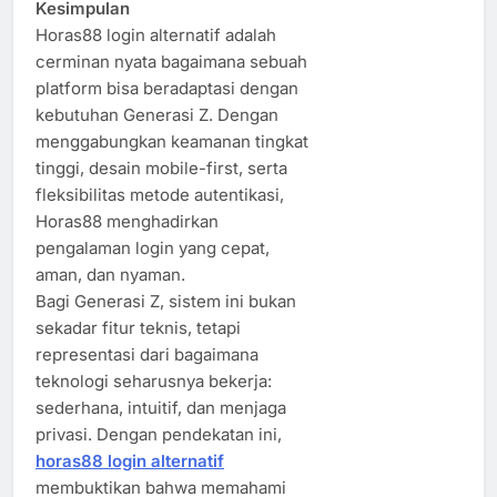
Kesimpulan
Horas88 login alternatif adalah
cerminan nyata bagaimana sebuah
platform bisa beradaptasi dengan
kebutuhan Generasi Z. Dengan
menggabungkan keamanan tingkat
tinggi, desain mobile-first, serta
fleksibilitas metode autentikasi,
Horas88 menghadirkan
pengalaman login yang cepat,
aman, dan nyaman.
Bagi Generasi Z, sistem ini bukan
sekadar fitur teknis, tetapi
representasi dari bagaimana
teknologi seharusnya bekerja:
sederhana, intuitif, dan menjaga
privasi. Dengan pendekatan ini,
horas88 login alternatif
membuktikan bahwa memahami