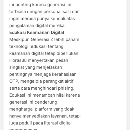
ini penting karena generasi ini
terbiasa dengan personalisasi dan
ingin merasa punya kendali atas
pengalaman digital mereka.
Edukasi Keamanan Digital
Meskipun Generasi Z lebih paham
teknologi, edukasi tentang
keamanan digital tetap diperlukan.
Horas88 menyertakan pesan
singkat yang menjelaskan
pentingnya menjaga kerahasiaan
OTP, mengelola perangkat aktif,
serta cara menghindari phising.
Edukasi ini menambah nilai karena
generasi ini cenderung
menghargai platform yang tidak
hanya menyediakan layanan, tetapi
juga peduli pada literasi digital
penggunanya.