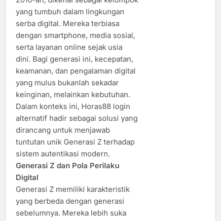
yang tumbuh dalam lingkungan
serba digital. Mereka terbiasa
dengan smartphone, media sosial,
serta layanan online sejak usia
dini. Bagi generasi ini, kecepatan,
keamanan, dan pengalaman digital
yang mulus bukanlah sekadar
keinginan, melainkan kebutuhan.
Dalam konteks ini, Horas88 login
alternatif hadir sebagai solusi yang
dirancang untuk menjawab
tuntutan unik Generasi Z terhadap
sistem autentikasi modern.
Generasi Z dan Pola Perilaku
Digital
Generasi Z memiliki karakteristik
yang berbeda dengan generasi
sebelumnya. Mereka lebih suka