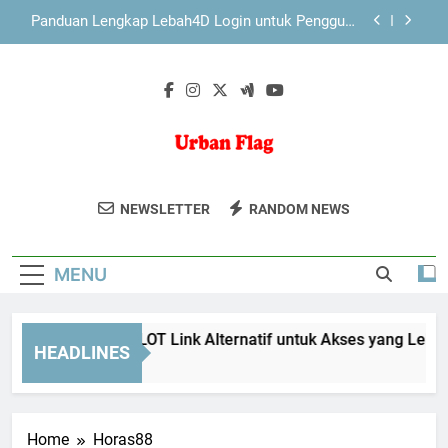
Skip
Daftar Edwinslot Lewat HP dengan Proses yang
to
Lebih Cepat dan Aman
content
Daftar Lebah4D Lewat HP dengan Langkah yang
Lebih Efisien
Panduan EDWINSLOT Link Alternatif untuk Akses
yang Lebih Lancar
Panduan Lengkap Lebah4D Login untuk Pengguna
Baru yang Ingin Akses Lebih Aman dan Terarah
Urban Flag
Dukung Gerakan Sosial Dan Lingkungan
Daftar Edwinslot Lewat HP dengan Proses yang
NEWSLETTER
RANDOM NEWS
Lebih Cepat dan Aman
Bersama Urban Flag. Untuk Perubahan
Daftar Lebah4D Lewat HP dengan Langkah yang
Positif Di Sekitar Kita.
Lebih Efisien
MENU
nduan EDWINSLOT Link Alternatif untuk Akses yang Lebih La
HEADLINES
Month Ago
Home
Horas88