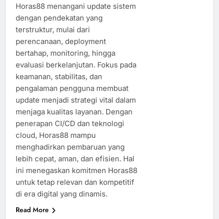
Horas88 menangani update sistem
dengan pendekatan yang
terstruktur, mulai dari
perencanaan, deployment
bertahap, monitoring, hingga
evaluasi berkelanjutan. Fokus pada
keamanan, stabilitas, dan
pengalaman pengguna membuat
update menjadi strategi vital dalam
menjaga kualitas layanan. Dengan
penerapan CI/CD dan teknologi
cloud, Horas88 mampu
menghadirkan pembaruan yang
lebih cepat, aman, dan efisien. Hal
ini menegaskan komitmen Horas88
untuk tetap relevan dan kompetitif
di era digital yang dinamis.
Read More