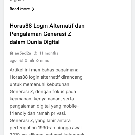
Read More
Horas88 Login Alternatif dan
Pengalaman Generasi Z
dalam Dunia Digital
ae5ed2a
11 months
ago
0
6 mins
Artikel ini membahas bagaimana
Horas88 login alternatif dirancang
untuk memenuhi kebutuhan
Generasi Z, dengan fokus pada
keamanan, kenyamanan, serta
pengalaman digital yang mobile-
friendly dan ramah privasi.
Generasi Z, yang lahir antara
pertengahan 1990-an hingga awal
2010-an, dikenal sebagai kelompok