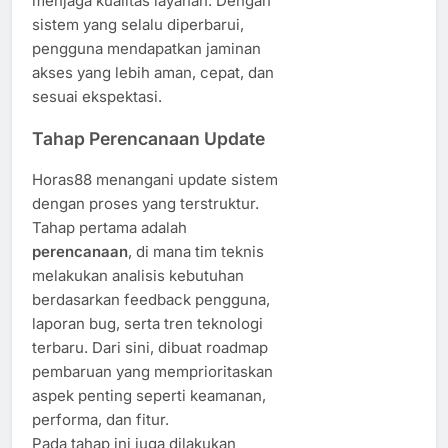
menjaga kualitas layanan. Dengan
sistem yang selalu diperbarui,
pengguna mendapatkan jaminan
akses yang lebih aman, cepat, dan
sesuai ekspektasi.
Tahap Perencanaan Update
Horas88 menangani update sistem
dengan proses yang terstruktur.
Tahap pertama adalah
perencanaan
, di mana tim teknis
melakukan analisis kebutuhan
berdasarkan feedback pengguna,
laporan bug, serta tren teknologi
terbaru. Dari sini, dibuat roadmap
pembaruan yang memprioritaskan
aspek penting seperti keamanan,
performa, dan fitur.
Pada tahap ini juga dilakukan