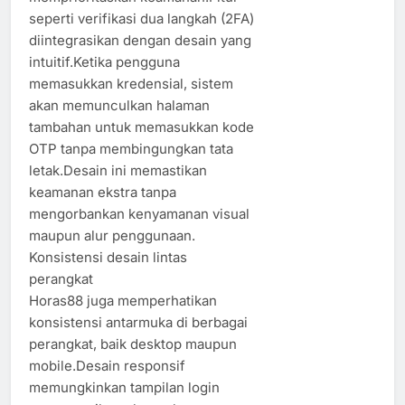
seperti verifikasi dua langkah (2FA)
diintegrasikan dengan desain yang
intuitif.Ketika pengguna
memasukkan kredensial, sistem
akan memunculkan halaman
tambahan untuk memasukkan kode
OTP tanpa membingungkan tata
letak.Desain ini memastikan
keamanan ekstra tanpa
mengorbankan kenyamanan visual
maupun alur penggunaan.
Konsistensi desain lintas
perangkat
Horas88 juga memperhatikan
konsistensi antarmuka di berbagai
perangkat, baik desktop maupun
mobile.Desain responsif
memungkinkan tampilan login