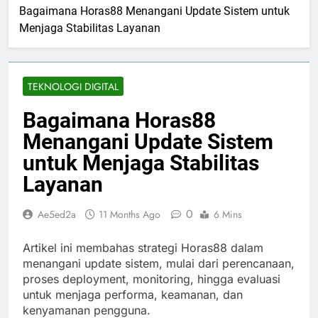
Bagaimana Horas88 Menangani Update Sistem untuk
Menjaga Stabilitas Layanan
TEKNOLOGI DIGITAL
Bagaimana Horas88
Menangani Update Sistem
untuk Menjaga Stabilitas
Layanan
0
Ae5ed2a
11 Months Ago
6 Mins
Artikel ini membahas strategi Horas88 dalam
menangani update sistem, mulai dari perencanaan,
proses deployment, monitoring, hingga evaluasi
untuk menjaga performa, keamanan, dan
kenyamanan pengguna.