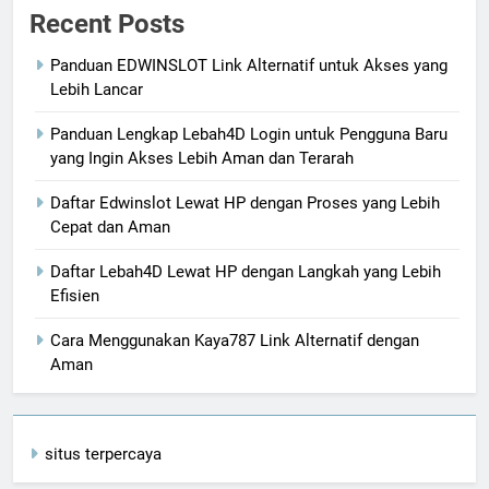
Recent Posts
Panduan EDWINSLOT Link Alternatif untuk Akses yang
Lebih Lancar
Panduan Lengkap Lebah4D Login untuk Pengguna Baru
yang Ingin Akses Lebih Aman dan Terarah
Daftar Edwinslot Lewat HP dengan Proses yang Lebih
Cepat dan Aman
Daftar Lebah4D Lewat HP dengan Langkah yang Lebih
Efisien
Cara Menggunakan Kaya787 Link Alternatif dengan
Aman
situs terpercaya