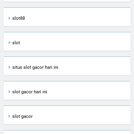
slot88
slot
situs slot gacor hari ini
slot gacor hari ini
slot gacor