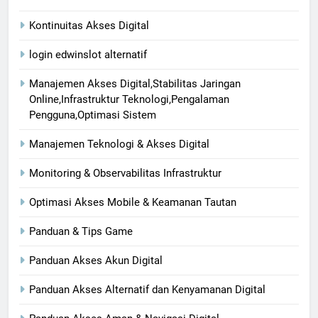
Kontinuitas Akses Digital
login edwinslot alternatif
Manajemen Akses Digital,Stabilitas Jaringan
Online,Infrastruktur Teknologi,Pengalaman
Pengguna,Optimasi Sistem
Manajemen Teknologi & Akses Digital
Monitoring & Observabilitas Infrastruktur
Optimasi Akses Mobile & Keamanan Tautan
Panduan & Tips Game
Panduan Akses Akun Digital
Panduan Akses Alternatif dan Kenyamanan Digital