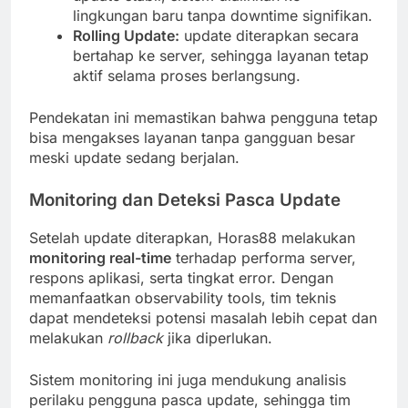
lingkungan baru tanpa downtime signifikan.
Rolling Update:
update diterapkan secara
bertahap ke server, sehingga layanan tetap
aktif selama proses berlangsung.
Pendekatan ini memastikan bahwa pengguna tetap
bisa mengakses layanan tanpa gangguan besar
meski update sedang berjalan.
Monitoring dan Deteksi Pasca Update
Setelah update diterapkan, Horas88 melakukan
monitoring real-time
terhadap performa server,
respons aplikasi, serta tingkat error. Dengan
memanfaatkan observability tools, tim teknis
dapat mendeteksi potensi masalah lebih cepat dan
melakukan
rollback
jika diperlukan.
Sistem monitoring ini juga mendukung analisis
perilaku pengguna pasca update, sehingga tim