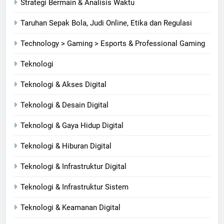
Strategi Bermain & Analisis Waktu
Taruhan Sepak Bola, Judi Online, Etika dan Regulasi
Technology > Gaming > Esports & Professional Gaming
Teknologi
Teknologi & Akses Digital
Teknologi & Desain Digital
Teknologi & Gaya Hidup Digital
Teknologi & Hiburan Digital
Teknologi & Infrastruktur Digital
Teknologi & Infrastruktur Sistem
Teknologi & Keamanan Digital