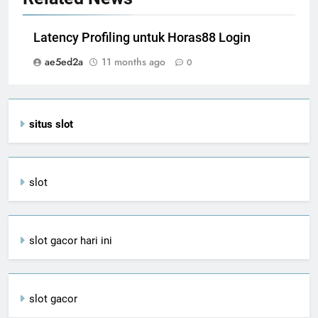
Latency Profiling untuk Horas88 Login
ae5ed2a
11 months ago
0
situs slot
slot
slot gacor hari ini
slot gacor