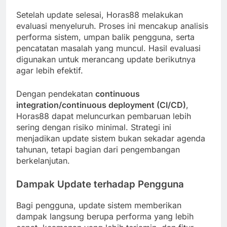
Setelah update selesai, Horas88 melakukan
evaluasi menyeluruh. Proses ini mencakup analisis
performa sistem, umpan balik pengguna, serta
pencatatan masalah yang muncul. Hasil evaluasi
digunakan untuk merancang update berikutnya
agar lebih efektif.
Dengan pendekatan
continuous
integration/continuous deployment (CI/CD)
,
Horas88 dapat meluncurkan pembaruan lebih
sering dengan risiko minimal. Strategi ini
menjadikan update sistem bukan sekadar agenda
tahunan, tetapi bagian dari pengembangan
berkelanjutan.
Dampak Update terhadap Pengguna
Bagi pengguna, update sistem memberikan
dampak langsung berupa performa yang lebih