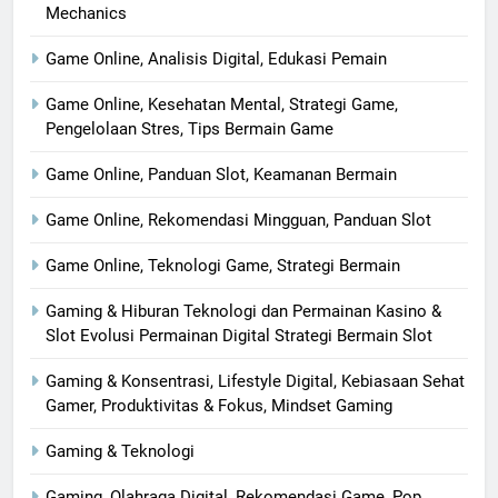
Mechanics
Game Online, Analisis Digital, Edukasi Pemain
Game Online, Kesehatan Mental, Strategi Game,
Pengelolaan Stres, Tips Bermain Game
Game Online, Panduan Slot, Keamanan Bermain
Game Online, Rekomendasi Mingguan, Panduan Slot
Game Online, Teknologi Game, Strategi Bermain
Gaming & Hiburan Teknologi dan Permainan Kasino &
Slot Evolusi Permainan Digital Strategi Bermain Slot
Gaming & Konsentrasi, Lifestyle Digital, Kebiasaan Sehat
Gamer, Produktivitas & Fokus, Mindset Gaming
Gaming & Teknologi
Gaming, Olahraga Digital, Rekomendasi Game, Pop