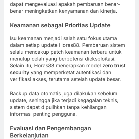
dapat mengevaluasi apakah pembaruan benar-
benar meningkatkan kenyamanan dan kinerja.
Keamanan sebagai Prioritas Update
Isu keamanan menjadi salah satu fokus utama
dalam setiap update Horas88. Pembaruan sistem
selalu mencakup patch keamanan terbaru untuk
menutup celah yang berpotensi dieksploitasi.
Selain itu, Horas88 menerapkan model
zero trust
security
yang memperketat autentikasi dan
verifikasi akses, terutama setelah update besar.
Backup data otomatis juga dilakukan sebelum
update, sehingga jika terjadi kegagalan teknis,
sistem dapat dipulihkan tanpa kehilangan
informasi penting pengguna.
Evaluasi dan Pengembangan
Berkelanjutan