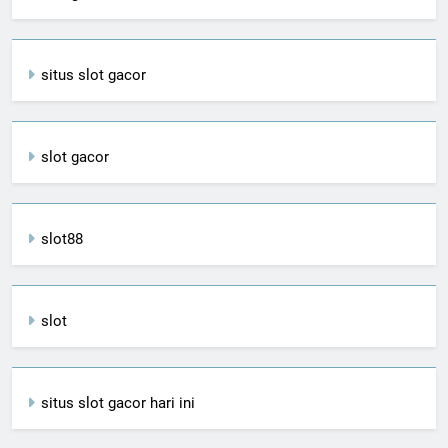
situs slot gacor
slot gacor
slot88
slot
situs slot gacor hari ini