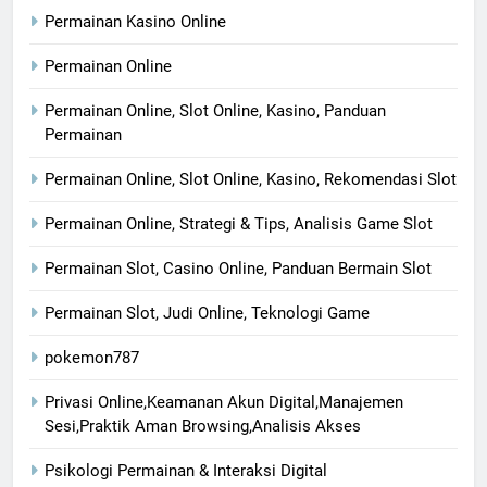
Permainan Kasino Online
Permainan Online
Permainan Online, Slot Online, Kasino, Panduan
Permainan
Permainan Online, Slot Online, Kasino, Rekomendasi Slot
Permainan Online, Strategi & Tips, Analisis Game Slot
Permainan Slot, Casino Online, Panduan Bermain Slot
Permainan Slot, Judi Online, Teknologi Game
pokemon787
Privasi Online,Keamanan Akun Digital,Manajemen
Sesi,Praktik Aman Browsing,Analisis Akses
Psikologi Permainan & Interaksi Digital