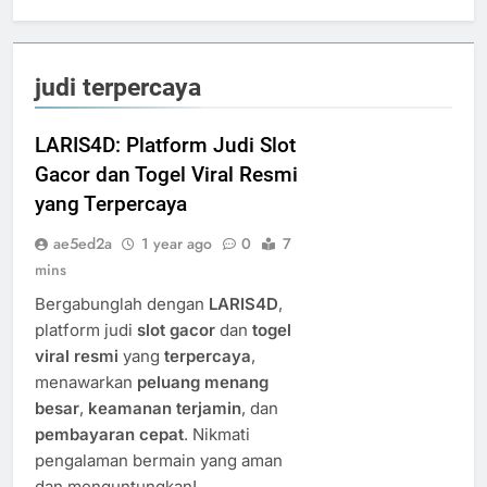
judi terpercaya
LARIS4D: Platform Judi Slot
Gacor dan Togel Viral Resmi
yang Terpercaya
ae5ed2a
1 year ago
0
7
mins
Bergabunglah dengan
LARIS4D
,
platform judi
slot gacor
dan
togel
viral resmi
yang
terpercaya
,
menawarkan
peluang menang
besar
,
keamanan terjamin
, dan
pembayaran cepat
. Nikmati
pengalaman bermain yang aman
dan menguntungkan!