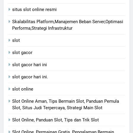
situs slot online resmi
Skalabilitas Platform,Manajemen Beban Server,Optimasi
Performa,Strategi Infrastruktur
slot
slot gacor
slot gacor hari ini
slot gacor hari ini.
slot online
Slot Online Aman, Tips Bermain Slot, Panduan Pemula
Slot, Situs Judi Terpercaya, Strategi Main Slot
Slot Online, Panduan Slot, Tips dan Trik Slot
Slot Online, Permainan Gratis, Pengalaman Bermain