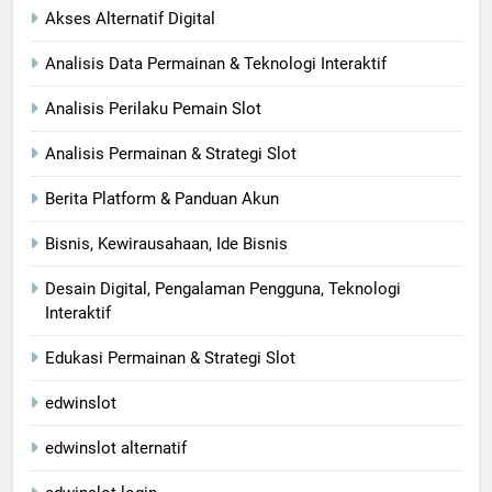
Akses Alternatif Digital
Analisis Data Permainan & Teknologi Interaktif
Analisis Perilaku Pemain Slot
Analisis Permainan & Strategi Slot
Berita Platform & Panduan Akun
Bisnis, Kewirausahaan, Ide Bisnis
Desain Digital, Pengalaman Pengguna, Teknologi
Interaktif
Edukasi Permainan & Strategi Slot
edwinslot
edwinslot alternatif