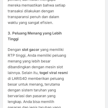
mereka memastikan bahwa setiap
transaksi dilakukan dengan
transparansi penuh dan dalam
waktu yang sangat efisien.
3. Peluang Menang yang Lebih
Tinggi
Dengan
slot gacor
yang memiliki
RTP tinggi, Anda memiliki peluang
menang yang lebih besar
dibandingkan dengan mesin slot
lainnya. Selain itu,
togel viral resmi
di LARIS4D memberikan peluang
besar untuk menang, terutama
dengan sistem taruhan yang
bervariasi dan pasaran yang
lengkap. Anda bisa memilih
pasaran dan jenis taruhan yang