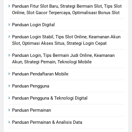
Panduan Fitur Slot Baru, Strategi Bermain Slot, Tips Slot
Online, Slot Gacor Terpercaya, Optimalisasi Bonus Slot
Panduan Login Digital
Panduan Login Stabil, Tips Slot Online, Keamanan Akun
Slot, Optimasi Akses Situs, Strategi Login Cepat
Panduan Login, Tips Bermain Judi Online, Keamanan
Akun, Strategi Pemain, Teknologi Mobile
Panduan Pendaftaran Mobile
Panduan Pengguna
Panduan Pengguna & Teknologi Digital
Panduan Permainan
Panduan Permainan & Analisis Data