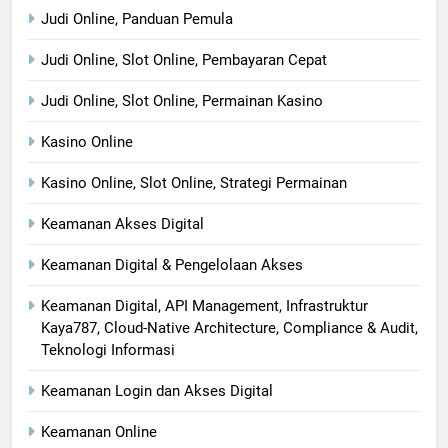
Judi Online, Panduan Pemula
Judi Online, Slot Online, Pembayaran Cepat
Judi Online, Slot Online, Permainan Kasino
Kasino Online
Kasino Online, Slot Online, Strategi Permainan
Keamanan Akses Digital
Keamanan Digital & Pengelolaan Akses
Keamanan Digital, API Management, Infrastruktur
Kaya787, Cloud-Native Architecture, Compliance & Audit,
Teknologi Informasi
Keamanan Login dan Akses Digital
Keamanan Online