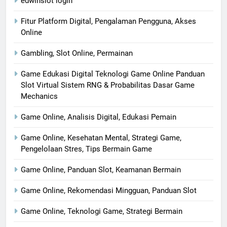
edwinslot login
Fitur Platform Digital, Pengalaman Pengguna, Akses
Online
Gambling, Slot Online, Permainan
Game Edukasi Digital Teknologi Game Online Panduan
Slot Virtual Sistem RNG & Probabilitas Dasar Game
Mechanics
Game Online, Analisis Digital, Edukasi Pemain
Game Online, Kesehatan Mental, Strategi Game,
Pengelolaan Stres, Tips Bermain Game
Game Online, Panduan Slot, Keamanan Bermain
Game Online, Rekomendasi Mingguan, Panduan Slot
Game Online, Teknologi Game, Strategi Bermain