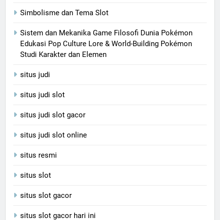
Simbolisme dan Tema Slot
Sistem dan Mekanika Game Filosofi Dunia Pokémon
Edukasi Pop Culture Lore & World-Building Pokémon
Studi Karakter dan Elemen
situs judi
situs judi slot
situs judi slot gacor
situs judi slot online
situs resmi
situs slot
situs slot gacor
situs slot gacor hari ini