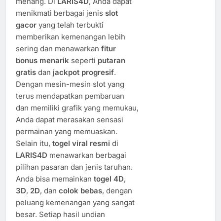
menang. Di
LARIS4D
, Anda dapat
menikmati berbagai jenis
slot
gacor
yang telah terbukti
memberikan kemenangan lebih
sering dan menawarkan
fitur
bonus menarik
seperti
putaran
gratis
dan
jackpot progresif
.
Dengan mesin-mesin slot yang
terus mendapatkan pembaruan
dan memiliki grafik yang memukau,
Anda dapat merasakan sensasi
permainan yang memuaskan.
Selain itu,
togel viral resmi
di
LARIS4D
menawarkan berbagai
pilihan pasaran dan jenis taruhan.
Anda bisa memainkan
togel 4D
,
3D
,
2D
, dan
colok bebas
, dengan
peluang kemenangan yang sangat
besar. Setiap hasil undian