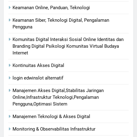
Keamanan Online, Panduan, Teknologi
Keamanan Siber, Teknologi Digital, Pengalaman
Pengguna
Komunitas Digital Interaksi Sosial Online Identitas dan
Branding Digital Psikologi Komunitas Virtual Budaya
Internet
Kontinuitas Akses Digital
login edwinslot alternatif
Manajemen Akses Digital,Stabilitas Jaringan
Online,Infrastruktur Teknologi,Pengalaman
Pengguna,Optimasi Sistem
Manajemen Teknologi & Akses Digital
Monitoring & Observabilitas Infrastruktur