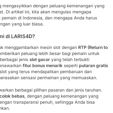
ng mengasyikkan dengan peluang kemenangan yang
at. Di artikel ini, kita akan mengulas mengapa
ak pemain di Indonesia, dan mengapa Anda harus
gan yang luar biasa.
smi di LARIS4D?
ntuk menggambarkan mesin slot dengan
RTP (Return to
memberikan peluang lebih besar bagi pemain untuk
berbagai jenis
slot gacor
yang telah terbukti
menawarkan
fitur bonus menarik
seperti
putaran gratis
slot yang terus mendapatkan pembaruan dan
 merasakan sensasi permainan yang memuaskan.
rkan berbagai pilihan pasaran dan jenis taruhan.
colok bebas
, dengan peluang kemenangan yang
 dengan transparansi penuh, sehingga Anda bisa
mkan.