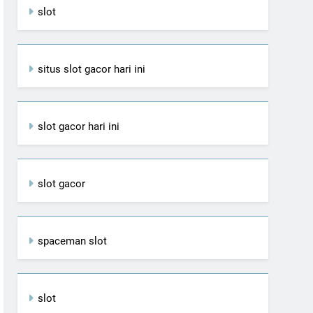
slot
situs slot gacor hari ini
slot gacor hari ini
slot gacor
spaceman slot
slot