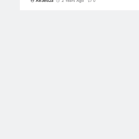
Ae5ed2a
2 Years Ago
0