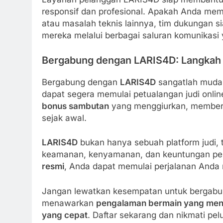
responsif dan profesional. Apakah Anda memi
atau masalah teknis lainnya, tim dukungan
mereka melalui berbagai saluran komunikasi
Bergabung dengan LARIS4D: Langka
Bergabung dengan
LARIS4D
sangatlah mudah
dapat segera memulai petualangan judi onlin
bonus sambutan
yang menggiurkan, memberi
sejak awal.
LARIS4D
bukan hanya sebuah platform judi,
keamanan, kenyamanan, dan keuntungan pem
resmi
, Anda dapat memulai perjalanan Anda
Jangan lewatkan kesempatan untuk bergab
menawarkan
pengalaman bermain yang me
yang cepat
. Daftar sekarang dan nikmati p