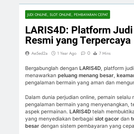
JUDI ONLINE, SLOT ONLINE, PEMBAYARAN CEPAT
LARIS4D: Platform Judi 
Resmi yang Terpercaya
0
Ae5ed2a
1 Year Ago
7 Mins
Bergabunglah dengan
LARIS4D
, platform jud
menawarkan
peluang menang besar
,
keaman
pengalaman bermain yang aman dan mengu
Dalam dunia perjudian online, pemain selalu
pengalaman bermain yang menyenangkan, tet
aspek permainan.
LARIS4D
telah membuktika
yang menyediakan berbagai
slot gacor
dan
t
besar
dengan sistem pembayaran yang cep