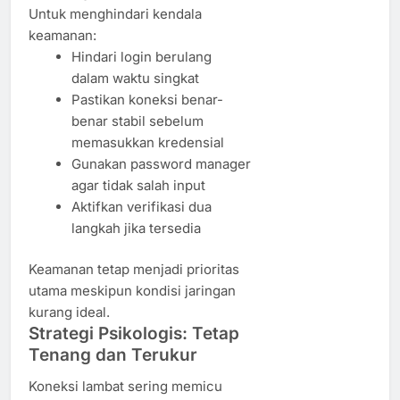
Untuk menghindari kendala
keamanan:
Hindari login berulang
dalam waktu singkat
Pastikan koneksi benar-
benar stabil sebelum
memasukkan kredensial
Gunakan password manager
agar tidak salah input
Aktifkan verifikasi dua
langkah jika tersedia
Keamanan tetap menjadi prioritas
utama meskipun kondisi jaringan
kurang ideal.
Strategi Psikologis: Tetap
Tenang dan Terukur
Koneksi lambat sering memicu