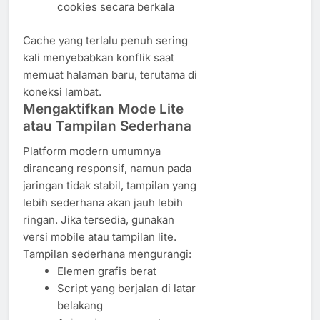
cookies secara berkala
Cache yang terlalu penuh sering
kali menyebabkan konflik saat
memuat halaman baru, terutama di
koneksi lambat.
Mengaktifkan Mode Lite
atau Tampilan Sederhana
Platform modern umumnya
dirancang responsif, namun pada
jaringan tidak stabil, tampilan yang
lebih sederhana akan jauh lebih
ringan. Jika tersedia, gunakan
versi mobile atau tampilan lite.
Tampilan sederhana mengurangi:
Elemen grafis berat
Script yang berjalan di latar
belakang