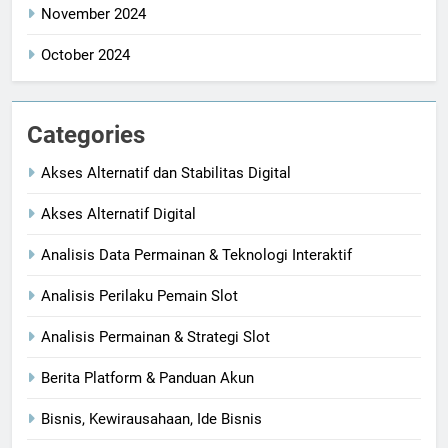
November 2024
October 2024
Categories
Akses Alternatif dan Stabilitas Digital
Akses Alternatif Digital
Analisis Data Permainan & Teknologi Interaktif
Analisis Perilaku Pemain Slot
Analisis Permainan & Strategi Slot
Berita Platform & Panduan Akun
Bisnis, Kewirausahaan, Ide Bisnis