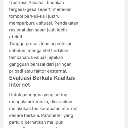
frustrasi. Padahal, tindakan
tergesa-gesa seperti menekan
tombol berkali-kali justru
memperburuk situasi. Pendekatan
rasional dan sabar jauh lebih
efektif.
Tunggu proses loading selesai
sebelum mengambil tindakan
tambahan. Evaluasi apakah
gangguan berasal dari jaringan
pribadi atau faktor eksternal.
Evaluasi Berkala Kualitas
Internet
Untuk pengguna yang sering
mengalami kendala, disarankan
melakukan tes kecepatan internet
secara berkala. Parameter yang
perlu diperhatikan meliputi: