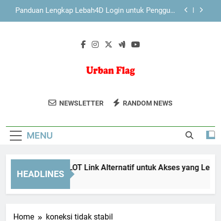
Skip
Daftar Edwinslot Lewat HP dengan Proses yang
to
Lebih Cepat dan Aman
content
Daftar Lebah4D Lewat HP dengan Langkah yang
Lebih Efisien
Panduan EDWINSLOT Link Alternatif untuk Akses
yang Lebih Lancar
Panduan Lengkap Lebah4D Login untuk Pengguna
Baru yang Ingin Akses Lebih Aman dan Terarah
Urban Flag
Dukung Gerakan Sosial Dan Lingkungan
Daftar Edwinslot Lewat HP dengan Proses yang
NEWSLETTER
RANDOM NEWS
Lebih Cepat dan Aman
Bersama Urban Flag. Untuk Perubahan
Daftar Lebah4D Lewat HP dengan Langkah yang
Positif Di Sekitar Kita.
Lebih Efisien
MENU
nduan EDWINSLOT Link Alternatif untuk Akses yang Lebih La
HEADLINES
Month Ago
Home
koneksi tidak stabil