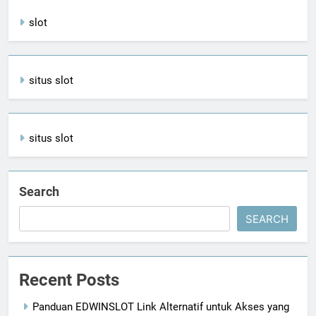
slot
situs slot
situs slot
Search
SEARCH
Recent Posts
Panduan EDWINSLOT Link Alternatif untuk Akses yang