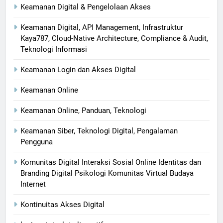
Keamanan Digital & Pengelolaan Akses
Keamanan Digital, API Management, Infrastruktur
Kaya787, Cloud-Native Architecture, Compliance & Audit,
Teknologi Informasi
Keamanan Login dan Akses Digital
Keamanan Online
Keamanan Online, Panduan, Teknologi
Keamanan Siber, Teknologi Digital, Pengalaman
Pengguna
Komunitas Digital Interaksi Sosial Online Identitas dan
Branding Digital Psikologi Komunitas Virtual Budaya
Internet
Kontinuitas Akses Digital