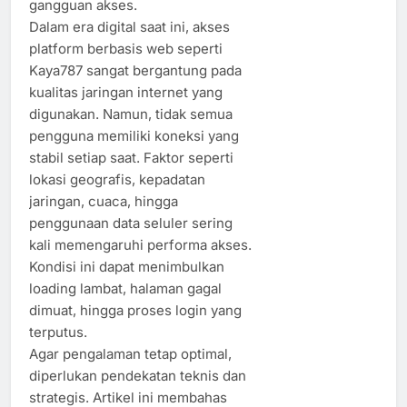
gangguan akses.
Dalam era digital saat ini, akses
platform berbasis web seperti
Kaya787 sangat bergantung pada
kualitas jaringan internet yang
digunakan. Namun, tidak semua
pengguna memiliki koneksi yang
stabil setiap saat. Faktor seperti
lokasi geografis, kepadatan
jaringan, cuaca, hingga
penggunaan data seluler sering
kali memengaruhi performa akses.
Kondisi ini dapat menimbulkan
loading lambat, halaman gagal
dimuat, hingga proses login yang
terputus.
Agar pengalaman tetap optimal,
diperlukan pendekatan teknis dan
strategis. Artikel ini membahas