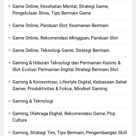
Game Online, Kesehatan Mental, Strategi Game,
Pengelolaan Stres, Tips Bermain Game
Game Online, Panduan Slot, Keamanan Bermain
Game Online, Rekomendasi Mingguan, Panduan Slot
Game Online, Teknologi Game, Strategi Bermain
Gaming & Hiburan Teknologi dan Permainan Kasino &
Slot Evolusi Permainan Digital Strategi Bermain Slot
Gaming & Konsentrasi, Lifestyle Digital, Kebiasaan Sehat
Gamer, Produktivitas & Fokus, Mindset Gaming
Gaming & Teknologi
Gaming, Olahraga Digital, Rekomendasi Game, Pop
Culture
Gaming, Strategi Tim, Tips Bermain, Pengembangan Skill