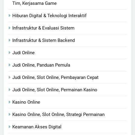
Tim, Kerjasama Game
Hiburan Digital & Teknologi Interaktif
Infrastruktur & Evaluasi Sistem
Infrastruktur & Sistem Backend
Judi Online
Judi Online, Panduan Pemula
Judi Online, Slot Online, Pembayaran Cepat
Judi Online, Slot Online, Permainan Kasino
Kasino Online
Kasino Online, Slot Online, Strategi Permainan
Keamanan Akses Digital