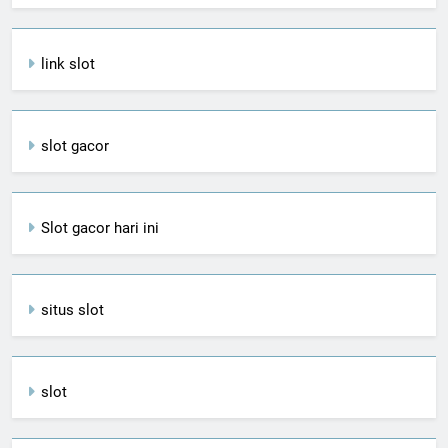
link slot
slot gacor
Slot gacor hari ini
situs slot
slot