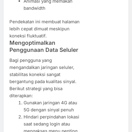
Animasi yang memakan
bandwidth
Pendekatan ini membuat halaman
lebih cepat dimuat meskipun
koneksi fluktuatif.
Mengoptimalkan
Penggunaan Data Seluler
Bagi pengguna yang
mengandalkan jaringan seluler,
stabilitas koneksi sangat
bergantung pada kualitas sinyal.
Berikut strategi yang bisa
diterapkan:
Gunakan jaringan 4G atau
5G dengan sinyal penuh
Hindari perpindahan lokasi
saat sedang login atau
mengakses menu penting