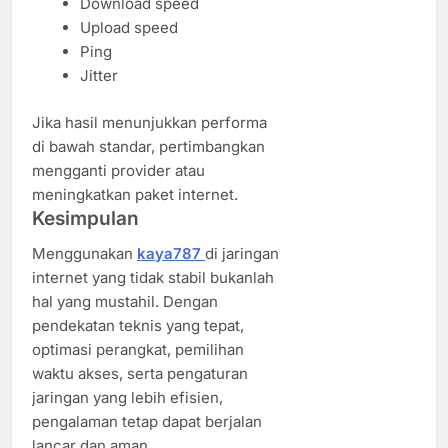
Download speed
Upload speed
Ping
Jitter
Jika hasil menunjukkan performa
di bawah standar, pertimbangkan
mengganti provider atau
meningkatkan paket internet.
Kesimpulan
Menggunakan
kaya787
di jaringan
internet yang tidak stabil bukanlah
hal yang mustahil. Dengan
pendekatan teknis yang tepat,
optimasi perangkat, pemilihan
waktu akses, serta pengaturan
jaringan yang lebih efisien,
pengalaman tetap dapat berjalan
lancar dan aman.