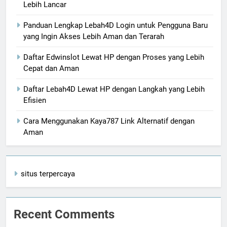
Lebih Lancar
Panduan Lengkap Lebah4D Login untuk Pengguna Baru
yang Ingin Akses Lebih Aman dan Terarah
Daftar Edwinslot Lewat HP dengan Proses yang Lebih
Cepat dan Aman
Daftar Lebah4D Lewat HP dengan Langkah yang Lebih
Efisien
Cara Menggunakan Kaya787 Link Alternatif dengan
Aman
situs terpercaya
Recent Comments