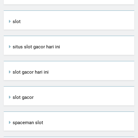
slot
situs slot gacor hari ini
slot gacor hari ini
slot gacor
spaceman slot