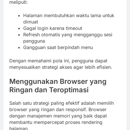
meliputi:
Halaman membutuhkan waktu lama untuk
dimuat
Gagal login karena timeout
Refresh otomatis yang mengganggu sesi
pengguna
Gangguan saat berpindah menu
Dengan memahami pola ini, pengguna dapat
menyesuaikan strategi akses agar lebih efisien.
Menggunakan Browser yang
Ringan dan Teroptimasi
Salah satu strategi paling efektif adalah memilih
browser yang ringan dan responsif. Browser
dengan manajemen memori yang baik dapat
membantu mempercepat proses rendering
halaman.