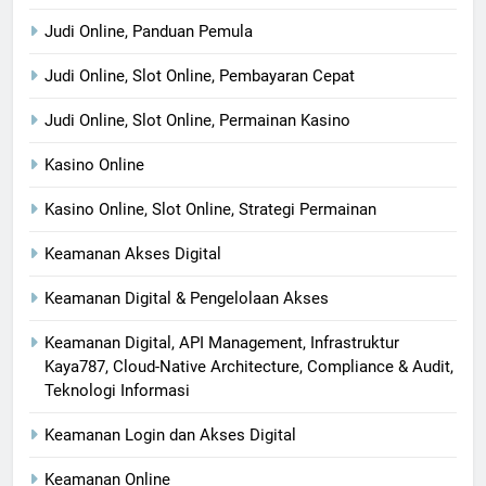
Judi Online, Panduan Pemula
Judi Online, Slot Online, Pembayaran Cepat
Judi Online, Slot Online, Permainan Kasino
Kasino Online
Kasino Online, Slot Online, Strategi Permainan
Keamanan Akses Digital
Keamanan Digital & Pengelolaan Akses
Keamanan Digital, API Management, Infrastruktur
Kaya787, Cloud-Native Architecture, Compliance & Audit,
Teknologi Informasi
Keamanan Login dan Akses Digital
Keamanan Online