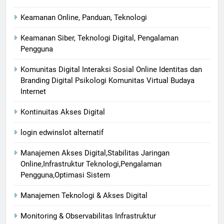
Keamanan Online, Panduan, Teknologi
Keamanan Siber, Teknologi Digital, Pengalaman
Pengguna
Komunitas Digital Interaksi Sosial Online Identitas dan
Branding Digital Psikologi Komunitas Virtual Budaya
Internet
Kontinuitas Akses Digital
login edwinslot alternatif
Manajemen Akses Digital,Stabilitas Jaringan
Online,Infrastruktur Teknologi,Pengalaman
Pengguna,Optimasi Sistem
Manajemen Teknologi & Akses Digital
Monitoring & Observabilitas Infrastruktur