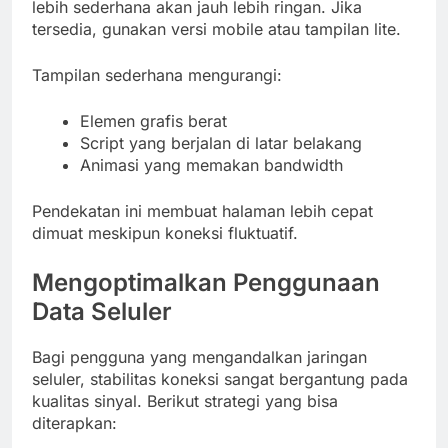
lebih sederhana akan jauh lebih ringan. Jika
tersedia, gunakan versi mobile atau tampilan lite.
Tampilan sederhana mengurangi:
Elemen grafis berat
Script yang berjalan di latar belakang
Animasi yang memakan bandwidth
Pendekatan ini membuat halaman lebih cepat
dimuat meskipun koneksi fluktuatif.
Mengoptimalkan Penggunaan
Data Seluler
Bagi pengguna yang mengandalkan jaringan
seluler, stabilitas koneksi sangat bergantung pada
kualitas sinyal. Berikut strategi yang bisa
diterapkan: