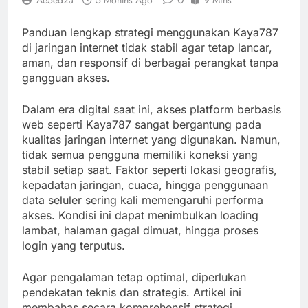
Panduan lengkap strategi menggunakan Kaya787
di jaringan internet tidak stabil agar tetap lancar,
aman, dan responsif di berbagai perangkat tanpa
gangguan akses.
Dalam era digital saat ini, akses platform berbasis
web seperti Kaya787 sangat bergantung pada
kualitas jaringan internet yang digunakan. Namun,
tidak semua pengguna memiliki koneksi yang
stabil setiap saat. Faktor seperti lokasi geografis,
kepadatan jaringan, cuaca, hingga penggunaan
data seluler sering kali memengaruhi performa
akses. Kondisi ini dapat menimbulkan loading
lambat, halaman gagal dimuat, hingga proses
login yang terputus.
Agar pengalaman tetap optimal, diperlukan
pendekatan teknis dan strategis. Artikel ini
membahas secara komprehensif strategi