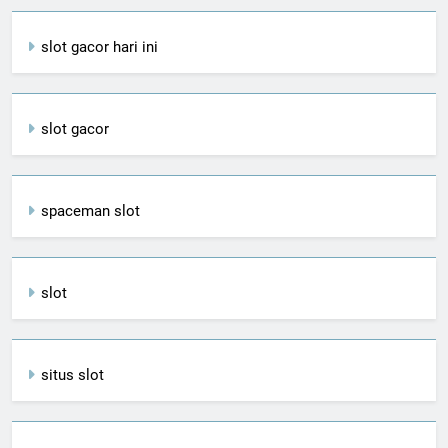
slot gacor hari ini
slot gacor
spaceman slot
slot
situs slot