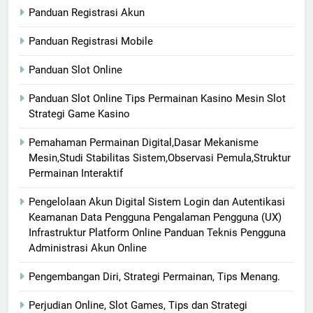
Panduan Registrasi Akun
Panduan Registrasi Mobile
Panduan Slot Online
Panduan Slot Online Tips Permainan Kasino Mesin Slot
Strategi Game Kasino
Pemahaman Permainan Digital,Dasar Mekanisme
Mesin,Studi Stabilitas Sistem,Observasi Pemula,Struktur
Permainan Interaktif
Pengelolaan Akun Digital Sistem Login dan Autentikasi
Keamanan Data Pengguna Pengalaman Pengguna (UX)
Infrastruktur Platform Online Panduan Teknis Pengguna
Administrasi Akun Online
Pengembangan Diri, Strategi Permainan, Tips Menang.
Perjudian Online, Slot Games, Tips dan Strategi