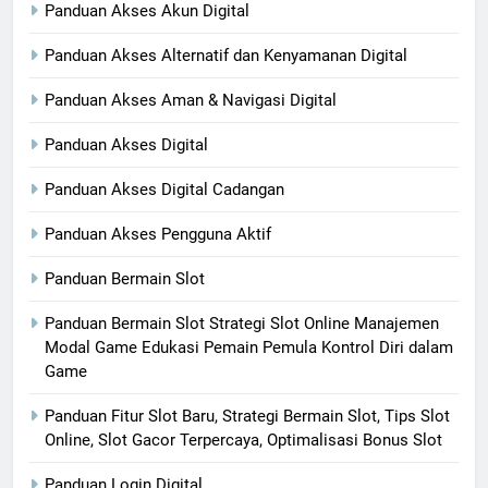
Panduan Akses Akun Digital
Panduan Akses Alternatif dan Kenyamanan Digital
Panduan Akses Aman & Navigasi Digital
Panduan Akses Digital
Panduan Akses Digital Cadangan
Panduan Akses Pengguna Aktif
Panduan Bermain Slot
Panduan Bermain Slot Strategi Slot Online Manajemen
Modal Game Edukasi Pemain Pemula Kontrol Diri dalam
Game
Panduan Fitur Slot Baru, Strategi Bermain Slot, Tips Slot
Online, Slot Gacor Terpercaya, Optimalisasi Bonus Slot
Panduan Login Digital