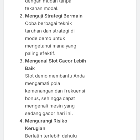
dengan mudah tanpa
tekanan modal.
Menguji Strategi Bermain
Coba berbagai teknik
taruhan dan strategi di
mode demo untuk
mengetahui mana yang
paling efektif.
Mengenal Slot Gacor Lebih
Baik
Slot demo membantu Anda
mengamati pola
kemenangan dan frekuensi
bonus, sehingga dapat
mengenali mesin yang
sedang gacor hari ini.
Mengurangi Risiko
Kerugian
Berlatih terlebih dahulu