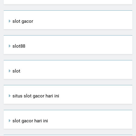
slot gacor
slot88
slot
situs slot gacor hari ini
slot gacor hari ini