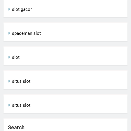
slot gacor
spaceman slot
slot
situs slot
situs slot
Search