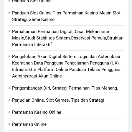
Panduan Slot Online
Panduan Slot Online Tips Permainan Kasino Mesin Slot
Strategi Game Kasino
Pemahaman Permainan Digital,Dasar Mekanisme
Mesin,Studi Stabilitas Sistem,Observasi Pemula,Struktur
Permainan Interaktif
Pengelolaan Akun Digital Sistem Login dan Autentikasi
Keamanan Data Pengguna Pengalaman Pengguna (UX)
Infrastruktur Platform Online Panduan Teknis Pengguna
Administrasi Akun Online
Pengembangan Diri, Strategi Permainan, Tips Menang.
Perjudian Online, Slot Games, Tips dan Strategi
Permainan Kasino Online
Permainan Online