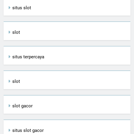
situs slot
slot
situs terpercaya
slot
slot gacor
situs slot gacor