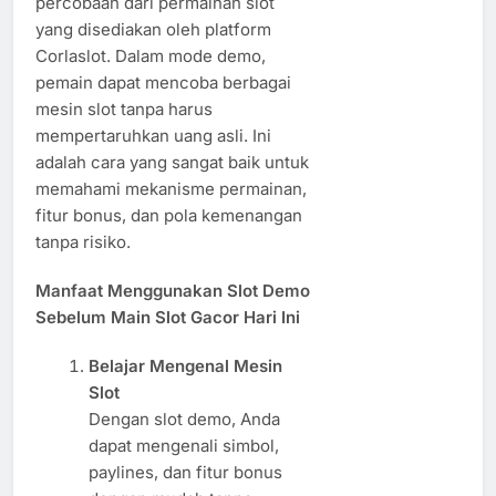
percobaan dari permainan slot
yang disediakan oleh platform
Corlaslot. Dalam mode demo,
pemain dapat mencoba berbagai
mesin slot tanpa harus
mempertaruhkan uang asli. Ini
adalah cara yang sangat baik untuk
memahami mekanisme permainan,
fitur bonus, dan pola kemenangan
tanpa risiko.
Manfaat Menggunakan Slot Demo
Sebelum Main Slot Gacor Hari Ini
Belajar Mengenal Mesin
Slot
Dengan slot demo, Anda
dapat mengenali simbol,
paylines, dan fitur bonus