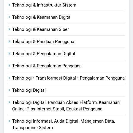
Teknologi & Infrastruktur Sistem
Teknologi & Keamanan Digital
Teknologi & Keamanan Siber
Teknologi & Panduan Pengguna
Teknologi & Pengalaman Digital
Teknologi & Pengalaman Pengguna
Teknologi • Transformasi Digital • Pengalaman Pengguna
Teknologi Digital
Teknologi Digital, Panduan Akses Platform, Keamanan
Online, Tips Internet Stabil, Edukasi Pengguna
Teknologi Informasi, Audit Digital, Manajemen Data,
Transparansi Sistem