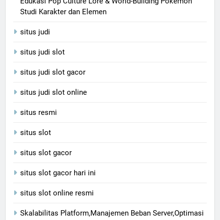
Edukasi Pop Culture Lore & World-Building Pokémon
Studi Karakter dan Elemen
situs judi
situs judi slot
situs judi slot gacor
situs judi slot online
situs resmi
situs slot
situs slot gacor
situs slot gacor hari ini
situs slot online resmi
Skalabilitas Platform,Manajemen Beban Server,Optimasi