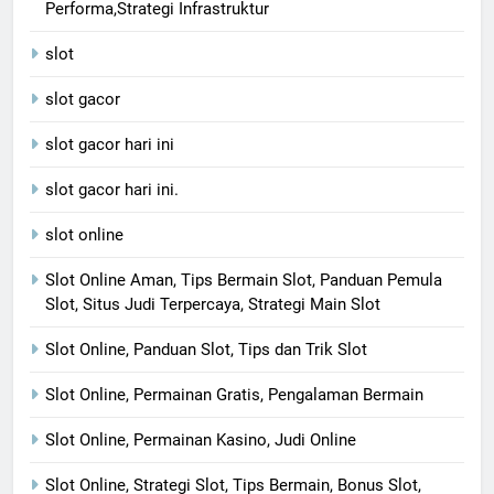
Performa,Strategi Infrastruktur
slot
slot gacor
slot gacor hari ini
slot gacor hari ini.
slot online
Slot Online Aman, Tips Bermain Slot, Panduan Pemula
Slot, Situs Judi Terpercaya, Strategi Main Slot
Slot Online, Panduan Slot, Tips dan Trik Slot
Slot Online, Permainan Gratis, Pengalaman Bermain
Slot Online, Permainan Kasino, Judi Online
Slot Online, Strategi Slot, Tips Bermain, Bonus Slot,