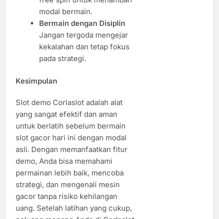
modal bermain.
Bermain dengan Disiplin
Jangan tergoda mengejar
kekalahan dan tetap fokus
pada strategi.
Kesimpulan
Slot demo Corlaslot adalah alat
yang sangat efektif dan aman
untuk berlatih sebelum bermain
slot gacor hari ini dengan modal
asli. Dengan memanfaatkan fitur
demo, Anda bisa memahami
permainan lebih baik, mencoba
strategi, dan mengenali mesin
gacor tanpa risiko kehilangan
uang. Setelah latihan yang cukup,