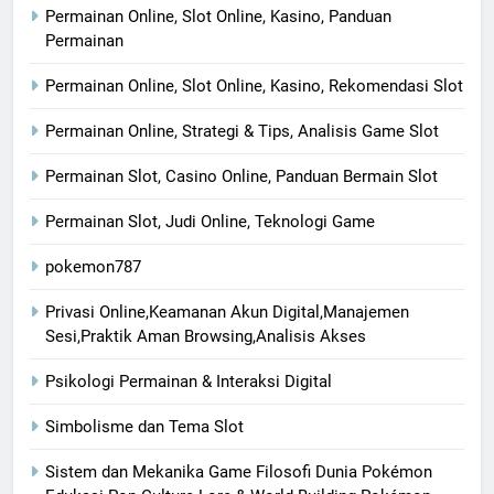
Permainan Online, Slot Online, Kasino, Panduan
Permainan
Permainan Online, Slot Online, Kasino, Rekomendasi Slot
Permainan Online, Strategi & Tips, Analisis Game Slot
Permainan Slot, Casino Online, Panduan Bermain Slot
Permainan Slot, Judi Online, Teknologi Game
pokemon787
Privasi Online,Keamanan Akun Digital,Manajemen
Sesi,Praktik Aman Browsing,Analisis Akses
Psikologi Permainan & Interaksi Digital
Simbolisme dan Tema Slot
Sistem dan Mekanika Game Filosofi Dunia Pokémon