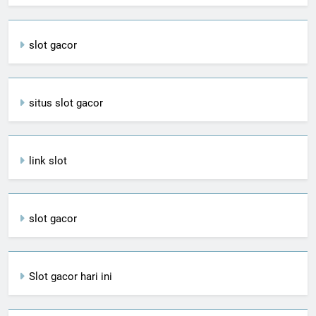
slot gacor
situs slot gacor
link slot
slot gacor
Slot gacor hari ini