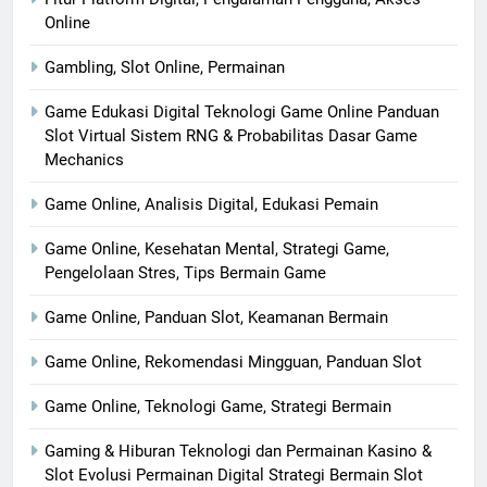
Online
Gambling, Slot Online, Permainan
Game Edukasi Digital Teknologi Game Online Panduan
Slot Virtual Sistem RNG & Probabilitas Dasar Game
Mechanics
Game Online, Analisis Digital, Edukasi Pemain
Game Online, Kesehatan Mental, Strategi Game,
Pengelolaan Stres, Tips Bermain Game
Game Online, Panduan Slot, Keamanan Bermain
Game Online, Rekomendasi Mingguan, Panduan Slot
Game Online, Teknologi Game, Strategi Bermain
Gaming & Hiburan Teknologi dan Permainan Kasino &
Slot Evolusi Permainan Digital Strategi Bermain Slot