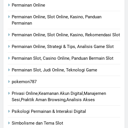
Permainan Online
Permainan Online, Slot Online, Kasino, Panduan
Permainan
Permainan Online, Slot Online, Kasino, Rekomendasi Slot
Permainan Online, Strategi & Tips, Analisis Game Slot
Permainan Slot, Casino Online, Panduan Bermain Slot
Permainan Slot, Judi Online, Teknologi Game
pokemon787
Privasi Online,Keamanan Akun Digital,Manajemen
Sesi,Praktik Aman Browsing,Analisis Akses
Psikologi Permainan & Interaksi Digital
Simbolisme dan Tema Slot