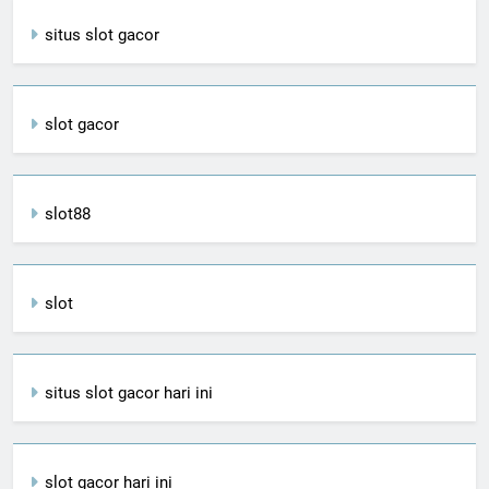
situs slot gacor
slot gacor
slot88
slot
situs slot gacor hari ini
slot gacor hari ini