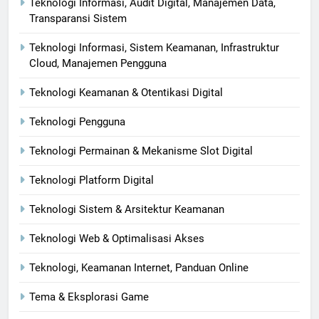
Teknologi Informasi, Audit Digital, Manajemen Data,
Transparansi Sistem
Teknologi Informasi, Sistem Keamanan, Infrastruktur
Cloud, Manajemen Pengguna
Teknologi Keamanan & Otentikasi Digital
Teknologi Pengguna
Teknologi Permainan & Mekanisme Slot Digital
Teknologi Platform Digital
Teknologi Sistem & Arsitektur Keamanan
Teknologi Web & Optimalisasi Akses
Teknologi, Keamanan Internet, Panduan Online
Tema & Eksplorasi Game