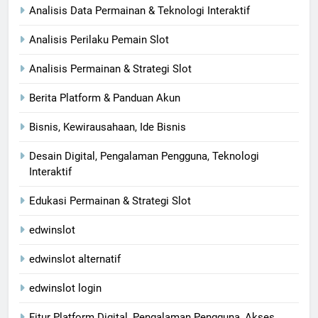
Analisis Data Permainan & Teknologi Interaktif
Analisis Perilaku Pemain Slot
Analisis Permainan & Strategi Slot
Berita Platform & Panduan Akun
Bisnis, Kewirausahaan, Ide Bisnis
Desain Digital, Pengalaman Pengguna, Teknologi
Interaktif
Edukasi Permainan & Strategi Slot
edwinslot
edwinslot alternatif
edwinslot login
Fitur Platform Digital, Pengalaman Pengguna, Akses