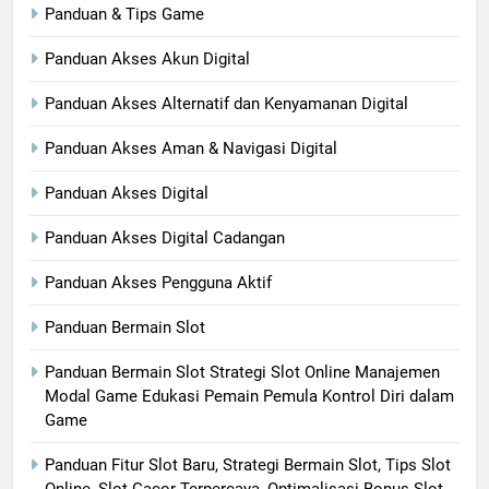
Panduan & Tips Game
Panduan Akses Akun Digital
Panduan Akses Alternatif dan Kenyamanan Digital
Panduan Akses Aman & Navigasi Digital
Panduan Akses Digital
Panduan Akses Digital Cadangan
Panduan Akses Pengguna Aktif
Panduan Bermain Slot
Panduan Bermain Slot Strategi Slot Online Manajemen
Modal Game Edukasi Pemain Pemula Kontrol Diri dalam
Game
Panduan Fitur Slot Baru, Strategi Bermain Slot, Tips Slot