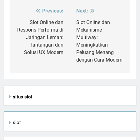
Previous:
Next:
Post
navigation
Slot Online dan
Slot Online dan
Respons Performa di
Mekanisme
Jaringan Lemah:
Multiway:
Tantangan dan
Meningkatkan
Solusi UX Modern
Peluang Menang
dengan Cara Modern
situs slot
slot