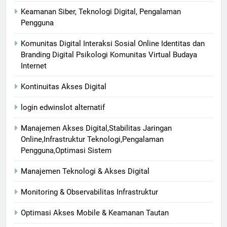
Keamanan Siber, Teknologi Digital, Pengalaman
Pengguna
Komunitas Digital Interaksi Sosial Online Identitas dan
Branding Digital Psikologi Komunitas Virtual Budaya
Internet
Kontinuitas Akses Digital
login edwinslot alternatif
Manajemen Akses Digital,Stabilitas Jaringan
Online,Infrastruktur Teknologi,Pengalaman
Pengguna,Optimasi Sistem
Manajemen Teknologi & Akses Digital
Monitoring & Observabilitas Infrastruktur
Optimasi Akses Mobile & Keamanan Tautan