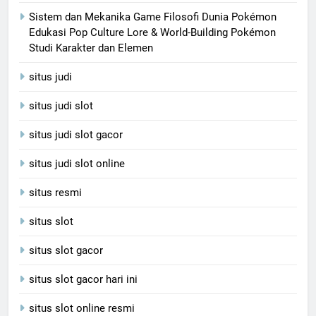
Sistem dan Mekanika Game Filosofi Dunia Pokémon
Edukasi Pop Culture Lore & World-Building Pokémon
Studi Karakter dan Elemen
situs judi
situs judi slot
situs judi slot gacor
situs judi slot online
situs resmi
situs slot
situs slot gacor
situs slot gacor hari ini
situs slot online resmi