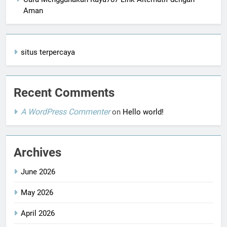
Aman
situs terpercaya
Recent Comments
A WordPress Commenter
on
Hello world!
Archives
June 2026
May 2026
April 2026