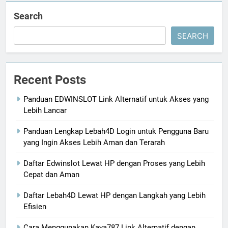
Search
SEARCH
Recent Posts
Panduan EDWINSLOT Link Alternatif untuk Akses yang
Lebih Lancar
Panduan Lengkap Lebah4D Login untuk Pengguna Baru
yang Ingin Akses Lebih Aman dan Terarah
Daftar Edwinslot Lewat HP dengan Proses yang Lebih
Cepat dan Aman
Daftar Lebah4D Lewat HP dengan Langkah yang Lebih
Efisien
Cara Menggunakan Kaya787 Link Alternatif dengan