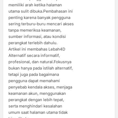
memiliki arah ketika halaman
utama sulit dibuka.Pembahasan ini
penting karena banyak pengguna
sering terburu-buru mencari akses
tanpa memeriksa keamanan,
sumber informasi, atau kondisi
perangkat terlebih dahulu.
Artikel ini membahas Lebah4D
Alternatif secara informatif,
profesional, dan natural.Fokusnya
bukan hanya pada istilah alternatif,
tetapi juga pada bagaimana
pengguna dapat memahami
penyebab kendala akses, menjaga
keamanan akun, menggunakan
perangkat dengan lebih tepat,
serta menghindari kesalahan
umum saat halaman utama tidak