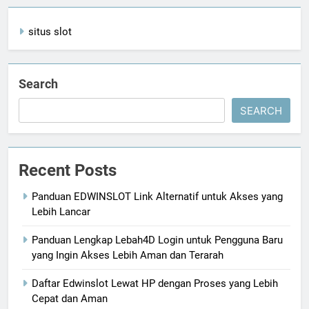
situs slot
Search
SEARCH
Recent Posts
Panduan EDWINSLOT Link Alternatif untuk Akses yang
Lebih Lancar
Panduan Lengkap Lebah4D Login untuk Pengguna Baru
yang Ingin Akses Lebih Aman dan Terarah
Daftar Edwinslot Lewat HP dengan Proses yang Lebih
Cepat dan Aman