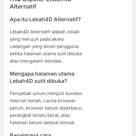
Alternatif
Apa itu Lebah4D Alternatif?
Lebah4D Alternatif adalah istilah
yang merujuk pada akses
cadangan yang dicari pengguna
ketika halaman utama sulit dibuka
atau mengalami kendala.
Mengapa halaman utama
Lebah4D sulit dibuka?
Penyebab umum meliputi koneksi
internet lemah, cache browser
penuh, browser belum diperbarui,
perangkat terlalu berat, atau
halaman belum selesai dimuat.
Bagaimana cara