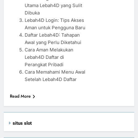
Utama Lebah4D yang Sulit
Dibuka
Lebah4D Login: Tips Akses
Aman untuk Pengguna Baru
Daftar Lebah4D: Tahapan
Awal yang Perlu Diketahui
Cara Aman Melakukan
Lebah4D Daftar di
Perangkat Pribadi
Cara Memahami Menu Awal
Setelah Lebah4D Daftar
Read More
situs slot