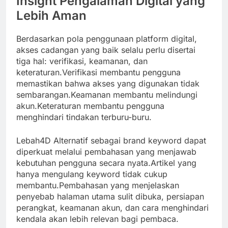
Insight Pengalaman Digital yang
Lebih Aman
Berdasarkan pola penggunaan platform digital,
akses cadangan yang baik selalu perlu disertai
tiga hal: verifikasi, keamanan, dan
keteraturan.Verifikasi membantu pengguna
memastikan bahwa akses yang digunakan tidak
sembarangan.Keamanan membantu melindungi
akun.Keteraturan membantu pengguna
menghindari tindakan terburu-buru.
Lebah4D Alternatif sebagai brand keyword dapat
diperkuat melalui pembahasan yang menjawab
kebutuhan pengguna secara nyata.Artikel yang
hanya mengulang keyword tidak cukup
membantu.Pembahasan yang menjelaskan
penyebab halaman utama sulit dibuka, persiapan
perangkat, keamanan akun, dan cara menghindari
kendala akan lebih relevan bagi pembaca.