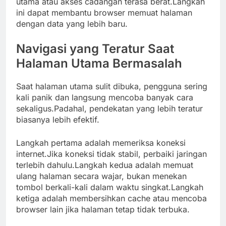
utama atau akses cadangan terasa berat.Langkah
ini dapat membantu browser memuat halaman
dengan data yang lebih baru.
Navigasi yang Teratur Saat
Halaman Utama Bermasalah
Saat halaman utama sulit dibuka, pengguna sering
kali panik dan langsung mencoba banyak cara
sekaligus.Padahal, pendekatan yang lebih teratur
biasanya lebih efektif.
Langkah pertama adalah memeriksa koneksi
internet.Jika koneksi tidak stabil, perbaiki jaringan
terlebih dahulu.Langkah kedua adalah memuat
ulang halaman secara wajar, bukan menekan
tombol berkali-kali dalam waktu singkat.Langkah
ketiga adalah membersihkan cache atau mencoba
browser lain jika halaman tetap tidak terbuka.