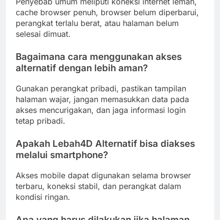
Penyebab umum meliputi koneksi internet lemah,
cache browser penuh, browser belum diperbarui,
perangkat terlalu berat, atau halaman belum
selesai dimuat.
Bagaimana cara menggunakan akses
alternatif dengan lebih aman?
Gunakan perangkat pribadi, pastikan tampilan
halaman wajar, jangan memasukkan data pada
akses mencurigakan, dan jaga informasi login
tetap pribadi.
Apakah Lebah4D Alternatif bisa diakses
melalui smartphone?
Akses mobile dapat digunakan selama browser
terbaru, koneksi stabil, dan perangkat dalam
kondisi ringan.
Apa yang harus dilakukan jika halaman