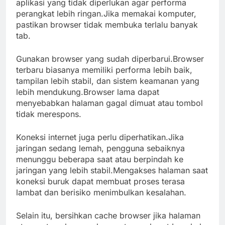
aplikasi yang tidak diperlukan agar performa
perangkat lebih ringan.Jika memakai komputer,
pastikan browser tidak membuka terlalu banyak
tab.
Gunakan browser yang sudah diperbarui.Browser
terbaru biasanya memiliki performa lebih baik,
tampilan lebih stabil, dan sistem keamanan yang
lebih mendukung.Browser lama dapat
menyebabkan halaman gagal dimuat atau tombol
tidak merespons.
Koneksi internet juga perlu diperhatikan.Jika
jaringan sedang lemah, pengguna sebaiknya
menunggu beberapa saat atau berpindah ke
jaringan yang lebih stabil.Mengakses halaman saat
koneksi buruk dapat membuat proses terasa
lambat dan berisiko menimbulkan kesalahan.
Selain itu, bersihkan cache browser jika halaman