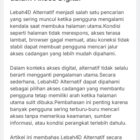
Lebah4D Alternatif menjadi salah satu pencarian
yang sering muncul ketika pengguna mengalami
kendala saat membuka halaman utama.Kondisi
seperti halaman tidak merespons, akses terasa
lambat, browser gagal memuat, atau koneksi tidak
stabil dapat membuat pengguna mencari jalur
akses cadangan yang lebih mudah dipahami.
Dalam konteks akses digital, alternatif tidak selalu
berarti mengganti pengalaman utama.Secara
sederhana, Lebah4D Alternatif dapat dipahami
sebagai pilihan akses cadangan yang membantu
pengguna tetap memiliki arah ketika halaman
utama sulit dibuka.Pembahasan ini penting karena
banyak pengguna sering terburu-buru mencari
akses tanpa memeriksa keamanan, sumber
informasi, atau kondisi perangkat terlebih dahulu.
Artikel ini membahas Lebah4D Alternatif secara