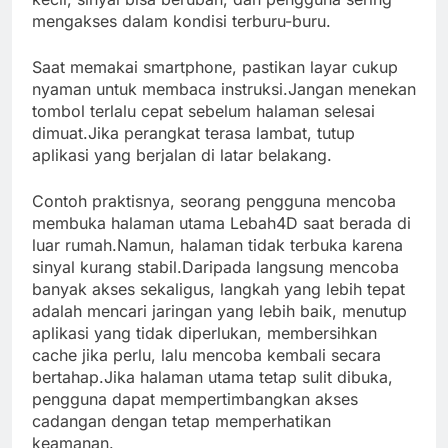
mengakses dalam kondisi terburu-buru.
Saat memakai smartphone, pastikan layar cukup
nyaman untuk membaca instruksi.Jangan menekan
tombol terlalu cepat sebelum halaman selesai
dimuat.Jika perangkat terasa lambat, tutup
aplikasi yang berjalan di latar belakang.
Contoh praktisnya, seorang pengguna mencoba
membuka halaman utama Lebah4D saat berada di
luar rumah.Namun, halaman tidak terbuka karena
sinyal kurang stabil.Daripada langsung mencoba
banyak akses sekaligus, langkah yang lebih tepat
adalah mencari jaringan yang lebih baik, menutup
aplikasi yang tidak diperlukan, membersihkan
cache jika perlu, lalu mencoba kembali secara
bertahap.Jika halaman utama tetap sulit dibuka,
pengguna dapat mempertimbangkan akses
cadangan dengan tetap memperhatikan
keamanan.