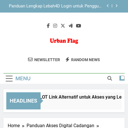
Skip
Daftar Edwinslot Lewat HP dengan Proses yang
to
Lebih Cepat dan Aman
content
Daftar Lebah4D Lewat HP dengan Langkah yang
Lebih Efisien
Panduan EDWINSLOT Link Alternatif untuk Akses
yang Lebih Lancar
Panduan Lengkap Lebah4D Login untuk Pengguna
Baru yang Ingin Akses Lebih Aman dan Terarah
Urban Flag
Dukung Gerakan Sosial Dan Lingkungan
Daftar Edwinslot Lewat HP dengan Proses yang
NEWSLETTER
RANDOM NEWS
Lebih Cepat dan Aman
Bersama Urban Flag. Untuk Perubahan
Daftar Lebah4D Lewat HP dengan Langkah yang
Positif Di Sekitar Kita.
Lebih Efisien
MENU
nduan EDWINSLOT Link Alternatif untuk Akses yang Lebih La
HEADLINES
Month Ago
Home
Panduan Akses Digital Cadangan