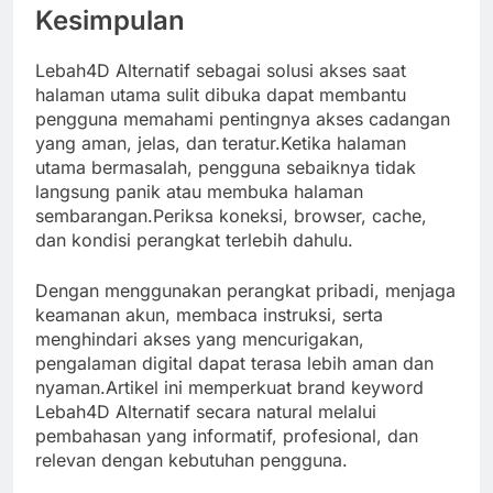
Kesimpulan
Lebah4D Alternatif sebagai solusi akses saat
halaman utama sulit dibuka dapat membantu
pengguna memahami pentingnya akses cadangan
yang aman, jelas, dan teratur.Ketika halaman
utama bermasalah, pengguna sebaiknya tidak
langsung panik atau membuka halaman
sembarangan.Periksa koneksi, browser, cache,
dan kondisi perangkat terlebih dahulu.
Dengan menggunakan perangkat pribadi, menjaga
keamanan akun, membaca instruksi, serta
menghindari akses yang mencurigakan,
pengalaman digital dapat terasa lebih aman dan
nyaman.Artikel ini memperkuat brand keyword
Lebah4D Alternatif secara natural melalui
pembahasan yang informatif, profesional, dan
relevan dengan kebutuhan pengguna.