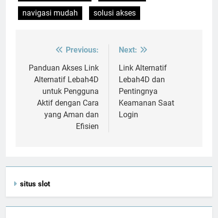
navigasi mudah
solusi akses
Previous:
Next:
Post
navigation
Panduan Akses Link
Link Alternatif
Alternatif Lebah4D
Lebah4D dan
untuk Pengguna
Pentingnya
Aktif dengan Cara
Keamanan Saat
yang Aman dan
Login
Efisien
situs slot