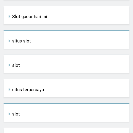
Slot gacor hari ini
situs slot
slot
situs terpercaya
slot