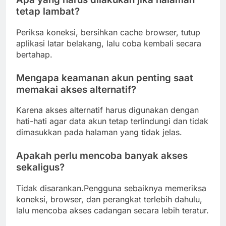
tetap lambat?
Periksa koneksi, bersihkan cache browser, tutup
aplikasi latar belakang, lalu coba kembali secara
bertahap.
Mengapa keamanan akun penting saat
memakai akses alternatif?
Karena akses alternatif harus digunakan dengan
hati-hati agar data akun tetap terlindungi dan tidak
dimasukkan pada halaman yang tidak jelas.
Apakah perlu mencoba banyak akses
sekaligus?
Tidak disarankan.Pengguna sebaiknya memeriksa
koneksi, browser, dan perangkat terlebih dahulu,
lalu mencoba akses cadangan secara lebih teratur.