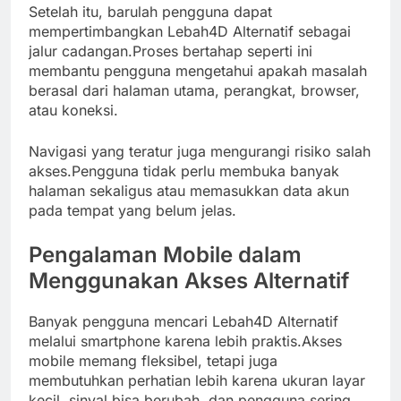
Setelah itu, barulah pengguna dapat
mempertimbangkan Lebah4D Alternatif sebagai
jalur cadangan.Proses bertahap seperti ini
membantu pengguna mengetahui apakah masalah
berasal dari halaman utama, perangkat, browser,
atau koneksi.
Navigasi yang teratur juga mengurangi risiko salah
akses.Pengguna tidak perlu membuka banyak
halaman sekaligus atau memasukkan data akun
pada tempat yang belum jelas.
Pengalaman Mobile dalam
Menggunakan Akses Alternatif
Banyak pengguna mencari Lebah4D Alternatif
melalui smartphone karena lebih praktis.Akses
mobile memang fleksibel, tetapi juga
membutuhkan perhatian lebih karena ukuran layar
kecil, sinyal bisa berubah, dan pengguna sering