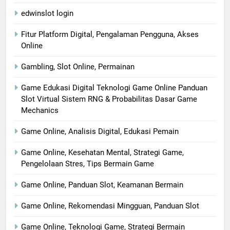
edwinslot login
Fitur Platform Digital, Pengalaman Pengguna, Akses
Online
Gambling, Slot Online, Permainan
Game Edukasi Digital Teknologi Game Online Panduan
Slot Virtual Sistem RNG & Probabilitas Dasar Game
Mechanics
Game Online, Analisis Digital, Edukasi Pemain
Game Online, Kesehatan Mental, Strategi Game,
Pengelolaan Stres, Tips Bermain Game
Game Online, Panduan Slot, Keamanan Bermain
Game Online, Rekomendasi Mingguan, Panduan Slot
Game Online, Teknologi Game, Strategi Bermain