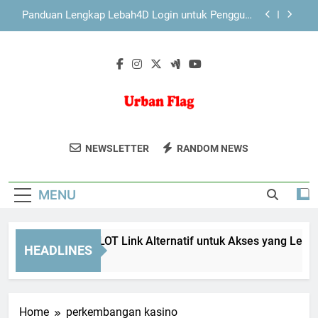
Skip
Daftar Edwinslot Lewat HP dengan Proses yang
to
Lebih Cepat dan Aman
content
Daftar Lebah4D Lewat HP dengan Langkah yang
Lebih Efisien
Panduan EDWINSLOT Link Alternatif untuk Akses
yang Lebih Lancar
Panduan Lengkap Lebah4D Login untuk Pengguna
Baru yang Ingin Akses Lebih Aman dan Terarah
Urban Flag
Dukung Gerakan Sosial Dan Lingkungan
Daftar Edwinslot Lewat HP dengan Proses yang
NEWSLETTER
RANDOM NEWS
Lebih Cepat dan Aman
Bersama Urban Flag. Untuk Perubahan
Daftar Lebah4D Lewat HP dengan Langkah yang
Positif Di Sekitar Kita.
Lebih Efisien
MENU
nduan EDWINSLOT Link Alternatif untuk Akses yang Lebih La
HEADLINES
Months Ago
Home
perkembangan kasino