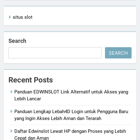
situs slot
Search
SEARCH
Recent Posts
Panduan EDWINSLOT Link Alternatif untuk Akses yang
Lebih Lancar
Panduan Lengkap Lebah4D Login untuk Pengguna Baru
yang Ingin Akses Lebih Aman dan Terarah
Daftar Edwinslot Lewat HP dengan Proses yang Lebih
Cepat dan Aman