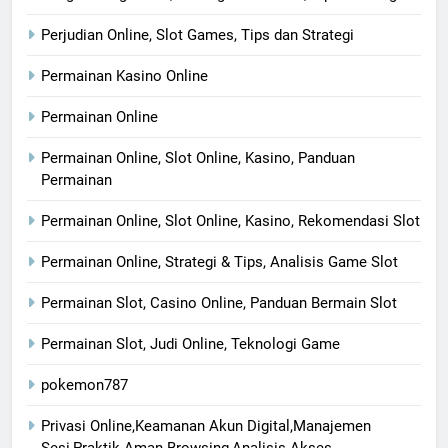
Perjudian Online, Slot Games, Tips dan Strategi
Permainan Kasino Online
Permainan Online
Permainan Online, Slot Online, Kasino, Panduan
Permainan
Permainan Online, Slot Online, Kasino, Rekomendasi Slot
Permainan Online, Strategi & Tips, Analisis Game Slot
Permainan Slot, Casino Online, Panduan Bermain Slot
Permainan Slot, Judi Online, Teknologi Game
pokemon787
Privasi Online,Keamanan Akun Digital,Manajemen
Sesi,Praktik Aman Browsing,Analisis Akses