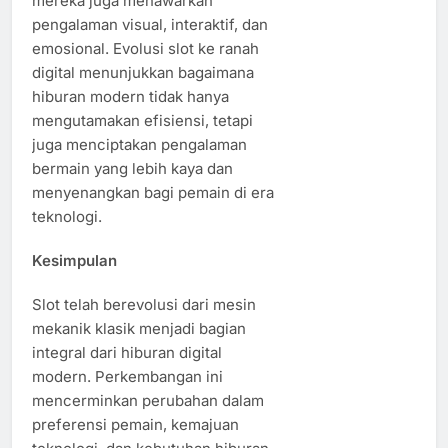
mereka juga menawarkan
pengalaman visual, interaktif, dan
emosional. Evolusi slot ke ranah
digital menunjukkan bagaimana
hiburan modern tidak hanya
mengutamakan efisiensi, tetapi
juga menciptakan pengalaman
bermain yang lebih kaya dan
menyenangkan bagi pemain di era
teknologi.
Kesimpulan
Slot telah berevolusi dari mesin
mekanik klasik menjadi bagian
integral dari hiburan digital
modern. Perkembangan ini
mencerminkan perubahan dalam
preferensi pemain, kemajuan