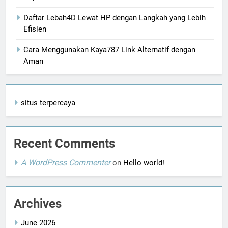
Daftar Lebah4D Lewat HP dengan Langkah yang Lebih
Efisien
Cara Menggunakan Kaya787 Link Alternatif dengan
Aman
situs terpercaya
Recent Comments
A WordPress Commenter
on
Hello world!
Archives
June 2026