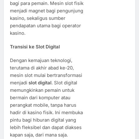
bagi para pemain. Mesin slot fisik
menjadi magnet bagi pengunjung
kasino, sekaligus sumber
pendapatan utama bagi operator
kasino.
Transisi ke Slot Digital
Dengan kemajuan teknologi,
terutama di akhir abad ke-20,
mesin slot mulai bertransformasi
menjadi
slot digital
. Slot digital
memungkinkan pemain untuk
bermain dari komputer atau
perangkat mobile, tanpa harus
hadir di kasino fisik. Ini membuka
pintu bagi hiburan digital yang
lebih fleksibel dan dapat diakses
kapan saja, dari mana saja.