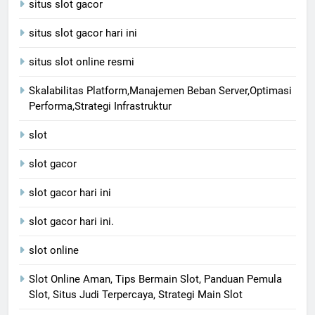
situs slot gacor
situs slot gacor hari ini
situs slot online resmi
Skalabilitas Platform,Manajemen Beban Server,Optimasi
Performa,Strategi Infrastruktur
slot
slot gacor
slot gacor hari ini
slot gacor hari ini.
slot online
Slot Online Aman, Tips Bermain Slot, Panduan Pemula
Slot, Situs Judi Terpercaya, Strategi Main Slot