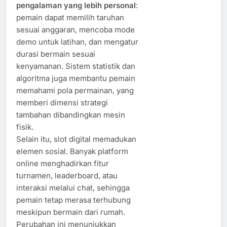
pengalaman yang lebih personal
:
pemain dapat memilih taruhan
sesuai anggaran, mencoba mode
demo untuk latihan, dan mengatur
durasi bermain sesuai
kenyamanan. Sistem statistik dan
algoritma juga membantu pemain
memahami pola permainan, yang
memberi dimensi strategi
tambahan dibandingkan mesin
fisik.
Selain itu, slot digital memadukan
elemen sosial. Banyak platform
online menghadirkan fitur
turnamen, leaderboard, atau
interaksi melalui chat, sehingga
pemain tetap merasa terhubung
meskipun bermain dari rumah.
Perubahan ini menunjukkan