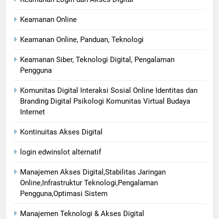
Keamanan Online
Keamanan Online, Panduan, Teknologi
Keamanan Siber, Teknologi Digital, Pengalaman
Pengguna
Komunitas Digital Interaksi Sosial Online Identitas dan
Branding Digital Psikologi Komunitas Virtual Budaya
Internet
Kontinuitas Akses Digital
login edwinslot alternatif
Manajemen Akses Digital,Stabilitas Jaringan
Online,Infrastruktur Teknologi,Pengalaman
Pengguna,Optimasi Sistem
Manajemen Teknologi & Akses Digital