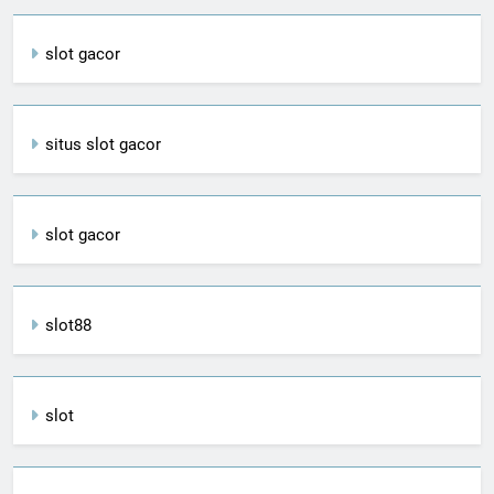
slot gacor
situs slot gacor
slot gacor
slot88
slot