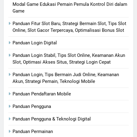
Modal Game Edukasi Pemain Pemula Kontrol Diri dalam
Game
Panduan Fitur Slot Baru, Strategi Bermain Slot, Tips Slot
Online, Slot Gacor Terpercaya, Optimalisasi Bonus Slot
Panduan Login Digital
Panduan Login Stabil, Tips Slot Online, Keamanan Akun
Slot, Optimasi Akses Situs, Strategi Login Cepat
Panduan Login, Tips Bermain Judi Online, Keamanan
Akun, Strategi Pemain, Teknologi Mobile
Panduan Pendaftaran Mobile
Panduan Pengguna
Panduan Pengguna & Teknologi Digital
Panduan Permainan