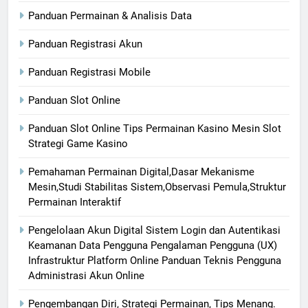
Panduan Permainan & Analisis Data
Panduan Registrasi Akun
Panduan Registrasi Mobile
Panduan Slot Online
Panduan Slot Online Tips Permainan Kasino Mesin Slot
Strategi Game Kasino
Pemahaman Permainan Digital,Dasar Mekanisme
Mesin,Studi Stabilitas Sistem,Observasi Pemula,Struktur
Permainan Interaktif
Pengelolaan Akun Digital Sistem Login dan Autentikasi
Keamanan Data Pengguna Pengalaman Pengguna (UX)
Infrastruktur Platform Online Panduan Teknis Pengguna
Administrasi Akun Online
Pengembangan Diri, Strategi Permainan, Tips Menang.