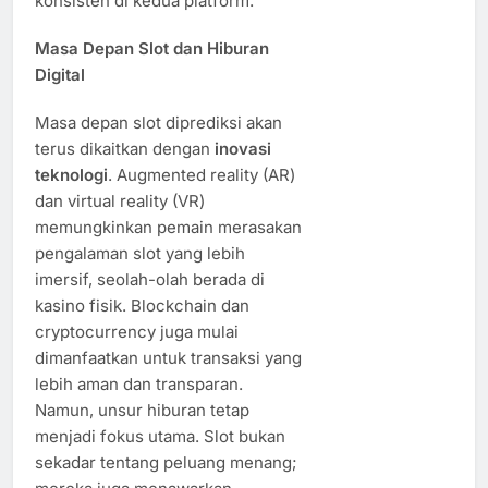
konsisten di kedua platform.
Masa Depan Slot dan Hiburan
Digital
Masa depan slot diprediksi akan
terus dikaitkan dengan
inovasi
teknologi
. Augmented reality (AR)
dan virtual reality (VR)
memungkinkan pemain merasakan
pengalaman slot yang lebih
imersif, seolah-olah berada di
kasino fisik. Blockchain dan
cryptocurrency juga mulai
dimanfaatkan untuk transaksi yang
lebih aman dan transparan.
Namun, unsur hiburan tetap
menjadi fokus utama. Slot bukan
sekadar tentang peluang menang;