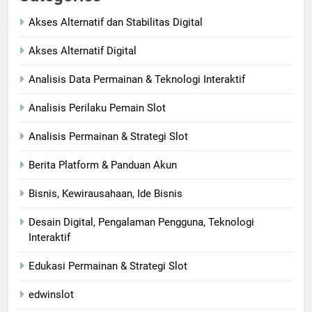
Akses Alternatif dan Stabilitas Digital
Akses Alternatif Digital
Analisis Data Permainan & Teknologi Interaktif
Analisis Perilaku Pemain Slot
Analisis Permainan & Strategi Slot
Berita Platform & Panduan Akun
Bisnis, Kewirausahaan, Ide Bisnis
Desain Digital, Pengalaman Pengguna, Teknologi
Interaktif
Edukasi Permainan & Strategi Slot
edwinslot