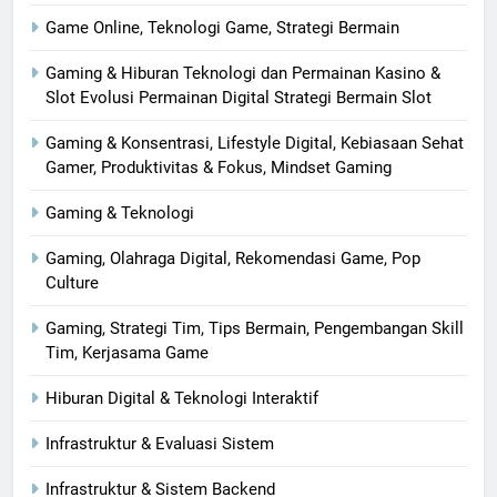
Game Online, Teknologi Game, Strategi Bermain
Gaming & Hiburan Teknologi dan Permainan Kasino &
Slot Evolusi Permainan Digital Strategi Bermain Slot
Gaming & Konsentrasi, Lifestyle Digital, Kebiasaan Sehat
Gamer, Produktivitas & Fokus, Mindset Gaming
Gaming & Teknologi
Gaming, Olahraga Digital, Rekomendasi Game, Pop
Culture
Gaming, Strategi Tim, Tips Bermain, Pengembangan Skill
Tim, Kerjasama Game
Hiburan Digital & Teknologi Interaktif
Infrastruktur & Evaluasi Sistem
Infrastruktur & Sistem Backend