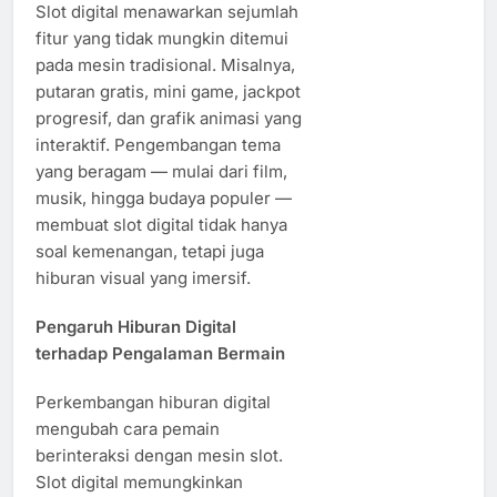
Slot digital menawarkan sejumlah
fitur yang tidak mungkin ditemui
pada mesin tradisional. Misalnya,
putaran gratis, mini game, jackpot
progresif, dan grafik animasi yang
interaktif. Pengembangan tema
yang beragam — mulai dari film,
musik, hingga budaya populer —
membuat slot digital tidak hanya
soal kemenangan, tetapi juga
hiburan visual yang imersif.
Pengaruh Hiburan Digital
terhadap Pengalaman Bermain
Perkembangan hiburan digital
mengubah cara pemain
berinteraksi dengan mesin slot.
Slot digital memungkinkan