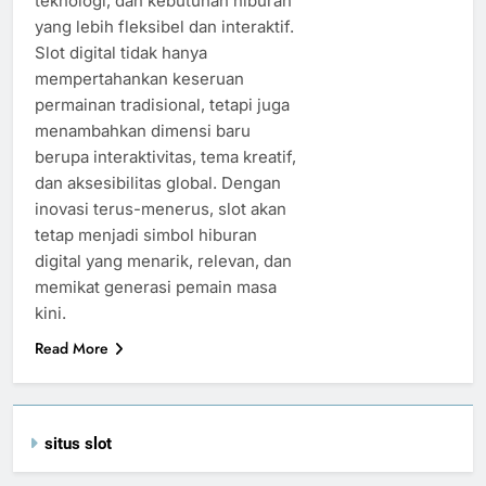
teknologi, dan kebutuhan hiburan
yang lebih fleksibel dan interaktif.
Slot digital tidak hanya
mempertahankan keseruan
permainan tradisional, tetapi juga
menambahkan dimensi baru
berupa interaktivitas, tema kreatif,
dan aksesibilitas global. Dengan
inovasi terus-menerus, slot akan
tetap menjadi simbol hiburan
digital yang menarik, relevan, dan
memikat generasi pemain masa
kini.
Read More
situs slot