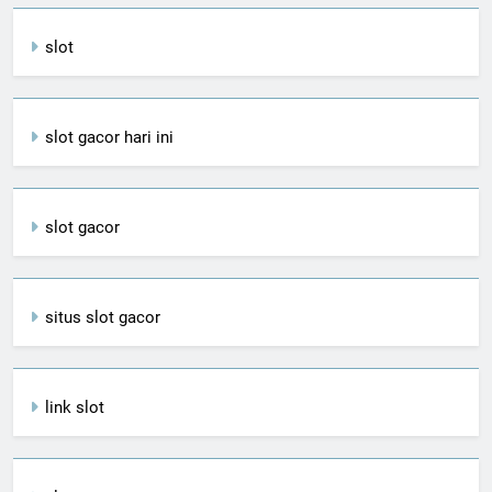
slot
slot gacor hari ini
slot gacor
situs slot gacor
link slot