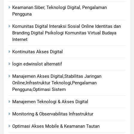
Keamanan Siber, Teknologi Digital, Pengalaman
Pengguna
Komunitas Digital Interaksi Sosial Online Identitas dan
Branding Digital Psikologi Komunitas Virtual Budaya
Internet
Kontinuitas Akses Digital
login edwinslot alternatif
Manajemen Akses Digital,Stabilitas Jaringan
Online,Infrastruktur Teknologi,Pengalaman
Pengguna,Optimasi Sistem
Manajemen Teknologi & Akses Digital
Monitoring & Observabilitas Infrastruktur
Optimasi Akses Mobile & Keamanan Tautan