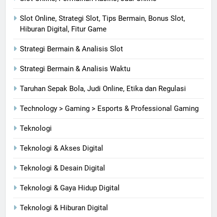
Slot Online, Strategi Slot, Tips Bermain, Bonus Slot,
Hiburan Digital, Fitur Game
Strategi Bermain & Analisis Slot
Strategi Bermain & Analisis Waktu
Taruhan Sepak Bola, Judi Online, Etika dan Regulasi
Technology > Gaming > Esports & Professional Gaming
Teknologi
Teknologi & Akses Digital
Teknologi & Desain Digital
Teknologi & Gaya Hidup Digital
Teknologi & Hiburan Digital