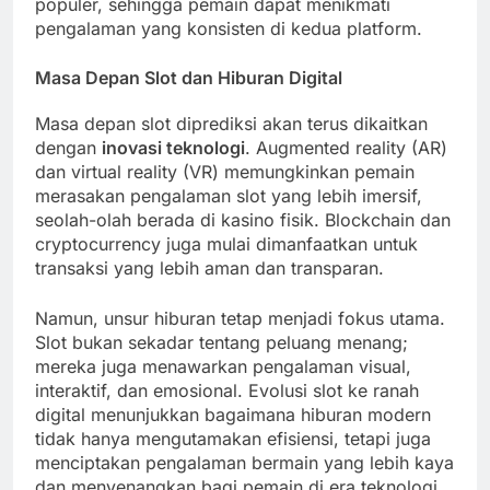
populer, sehingga pemain dapat menikmati
pengalaman yang konsisten di kedua platform.
Masa Depan Slot dan Hiburan Digital
Masa depan slot diprediksi akan terus dikaitkan
dengan
inovasi teknologi
. Augmented reality (AR)
dan virtual reality (VR) memungkinkan pemain
merasakan pengalaman slot yang lebih imersif,
seolah-olah berada di kasino fisik. Blockchain dan
cryptocurrency juga mulai dimanfaatkan untuk
transaksi yang lebih aman dan transparan.
Namun, unsur hiburan tetap menjadi fokus utama.
Slot bukan sekadar tentang peluang menang;
mereka juga menawarkan pengalaman visual,
interaktif, dan emosional. Evolusi slot ke ranah
digital menunjukkan bagaimana hiburan modern
tidak hanya mengutamakan efisiensi, tetapi juga
menciptakan pengalaman bermain yang lebih kaya
dan menyenangkan bagi pemain di era teknologi.