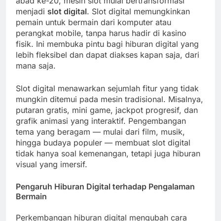
abad ke-20, mesin slot mulai bertransformasi
menjadi
slot digital
. Slot digital memungkinkan
pemain untuk bermain dari komputer atau
perangkat mobile, tanpa harus hadir di kasino
fisik. Ini membuka pintu bagi hiburan digital yang
lebih fleksibel dan dapat diakses kapan saja, dari
mana saja.
Slot digital menawarkan sejumlah fitur yang tidak
mungkin ditemui pada mesin tradisional. Misalnya,
putaran gratis, mini game, jackpot progresif, dan
grafik animasi yang interaktif. Pengembangan
tema yang beragam — mulai dari film, musik,
hingga budaya populer — membuat slot digital
tidak hanya soal kemenangan, tetapi juga hiburan
visual yang imersif.
Pengaruh Hiburan Digital terhadap Pengalaman
Bermain
Perkembangan hiburan digital mengubah cara