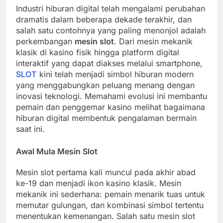
Industri hiburan digital telah mengalami perubahan
dramatis dalam beberapa dekade terakhir, dan
salah satu contohnya yang paling menonjol adalah
perkembangan
mesin slot
. Dari mesin mekanik
klasik di kasino fisik hingga platform digital
interaktif yang dapat diakses melalui smartphone,
SLOT
kini telah menjadi simbol hiburan modern
yang menggabungkan peluang menang dengan
inovasi teknologi. Memahami evolusi ini membantu
pemain dan penggemar kasino melihat bagaimana
hiburan digital membentuk pengalaman bermain
saat ini.
Awal Mula Mesin Slot
Mesin slot pertama kali muncul pada akhir abad
ke-19 dan menjadi ikon kasino klasik. Mesin
mekanik ini sederhana: pemain menarik tuas untuk
memutar gulungan, dan kombinasi simbol tertentu
menentukan kemenangan. Salah satu mesin slot