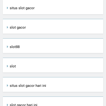
situs slot gacor
slot gacor
slot88
slot
situs slot gacor hari ini
slot gacor hari ini