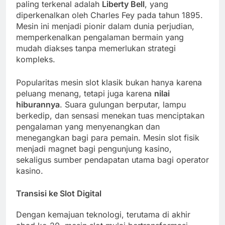
paling terkenal adalah
Liberty Bell
, yang
diperkenalkan oleh Charles Fey pada tahun 1895.
Mesin ini menjadi pionir dalam dunia perjudian,
memperkenalkan pengalaman bermain yang
mudah diakses tanpa memerlukan strategi
kompleks.
Popularitas mesin slot klasik bukan hanya karena
peluang menang, tetapi juga karena
nilai
hiburannya
. Suara gulungan berputar, lampu
berkedip, dan sensasi menekan tuas menciptakan
pengalaman yang menyenangkan dan
menegangkan bagi para pemain. Mesin slot fisik
menjadi magnet bagi pengunjung kasino,
sekaligus sumber pendapatan utama bagi operator
kasino.
Transisi ke Slot Digital
Dengan kemajuan teknologi, terutama di akhir