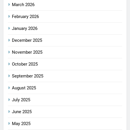
March 2026
February 2026
January 2026
December 2025
November 2025
October 2025
September 2025
August 2025
July 2025
June 2025
May 2025