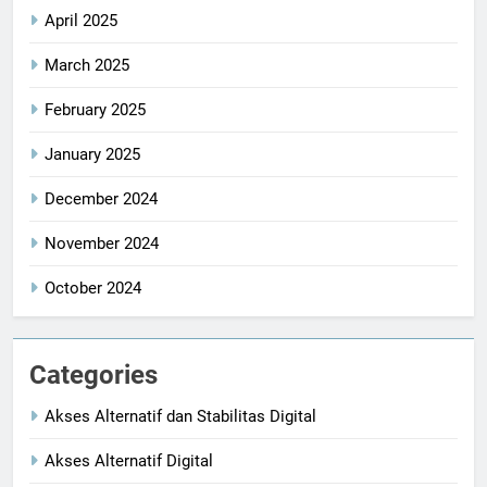
April 2025
March 2025
February 2025
January 2025
December 2024
November 2024
October 2024
Categories
Akses Alternatif dan Stabilitas Digital
Akses Alternatif Digital