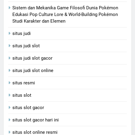
Sistem dan Mekanika Game Filosofi Dunia Pokémon
Edukasi Pop Culture Lore & World-Building Pokémon
Studi Karakter dan Elemen
situs judi
situs judi slot
situs judi slot gacor
situs judi slot online
situs resmi
situs slot
situs slot gacor
situs slot gacor hari ini
situs slot online resmi