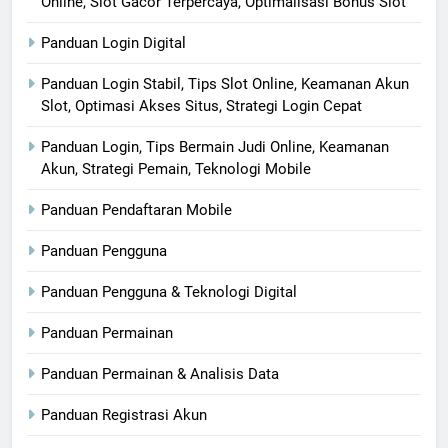
Online, Slot Gacor Terpercaya, Optimalisasi Bonus Slot
Panduan Login Digital
Panduan Login Stabil, Tips Slot Online, Keamanan Akun
Slot, Optimasi Akses Situs, Strategi Login Cepat
Panduan Login, Tips Bermain Judi Online, Keamanan
Akun, Strategi Pemain, Teknologi Mobile
Panduan Pendaftaran Mobile
Panduan Pengguna
Panduan Pengguna & Teknologi Digital
Panduan Permainan
Panduan Permainan & Analisis Data
Panduan Registrasi Akun