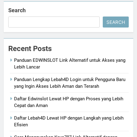
Search
SEARCH
Recent Posts
Panduan EDWINSLOT Link Alternatif untuk Akses yang
Lebih Lancar
Panduan Lengkap Lebah4D Login untuk Pengguna Baru
yang Ingin Akses Lebih Aman dan Terarah
Daftar Edwinslot Lewat HP dengan Proses yang Lebih
Cepat dan Aman
Daftar Lebah4D Lewat HP dengan Langkah yang Lebih
Efisien