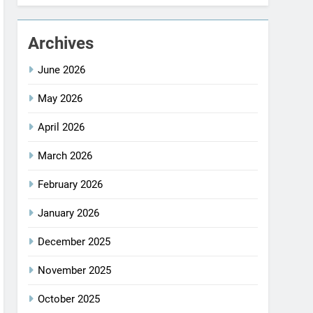
Archives
June 2026
May 2026
April 2026
March 2026
February 2026
January 2026
December 2025
November 2025
October 2025