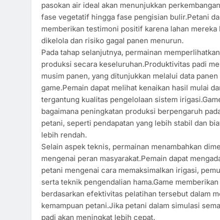
pasokan air ideal akan menunjukkan perkembangan 
fase vegetatif hingga fase pengisian bulir.Petani 
memberikan testimoni positif karena lahan mereka 
dikelola dan risiko gagal panen menurun.
Pada tahap selanjutnya, permainan memperlihatka
produksi secara keseluruhan.Produktivitas padi me
musim panen, yang ditunjukkan melalui data panen d
game.Pemain dapat melihat kenaikan hasil mulai d
tergantung kualitas pengelolaan sistem irigasi.Ga
bagaimana peningkatan produksi berpengaruh pada
petani, seperti pendapatan yang lebih stabil dan bi
lebih rendah.
Selain aspek teknis, permainan menambahkan dime
mengenai peran masyarakat.Pemain dapat mengada
petani mengenai cara memaksimalkan irigasi, pemu
serta teknik pengendalian hama.Game memberikan 
berdasarkan efektivitas pelatihan tersebut dalam 
kemampuan petani.Jika petani dalam simulasi semak
padi akan meningkat lebih cepat.