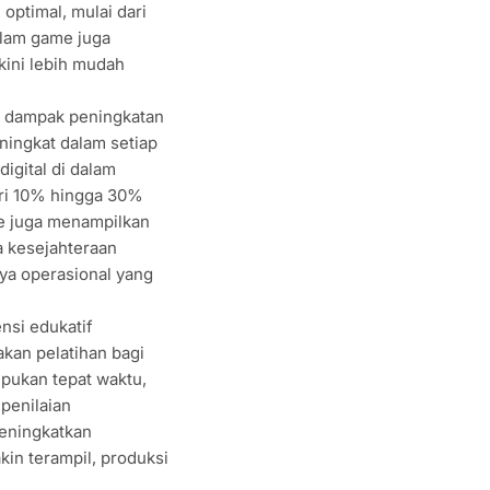
optimal, mulai dari
dalam game juga
kini lebih mudah
n dampak peningkatan
ningkat dalam setiap
igital di dalam
ari 10% hingga 30%
me juga menampilkan
 kesejahteraan
aya operasional yang
nsi edukatif
kan pelatihan bagi
pukan tepat waktu,
penilaian
meningkatkan
in terampil, produksi