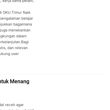
, kerja sama petani,
di OKU Timur Naik
 pengalaman belajar
unjukkan bagaimana
i juga menekankan
ingkungan dalam
rkelanjutan.Bagi
stis, dan relevan
ukung user
ntuk Menang
al receh agar