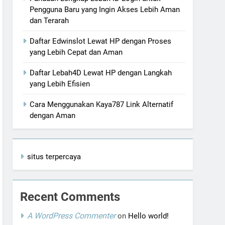
Pengguna Baru yang Ingin Akses Lebih Aman
dan Terarah
Daftar Edwinslot Lewat HP dengan Proses
yang Lebih Cepat dan Aman
Daftar Lebah4D Lewat HP dengan Langkah
yang Lebih Efisien
Cara Menggunakan Kaya787 Link Alternatif
dengan Aman
situs terpercaya
Recent Comments
A WordPress Commenter
on
Hello world!