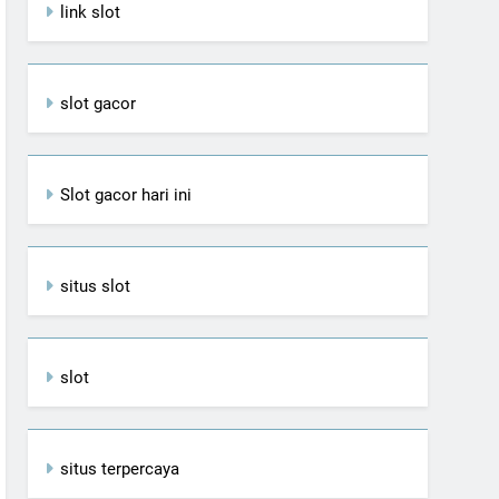
link slot
slot gacor
Slot gacor hari ini
situs slot
slot
situs terpercaya