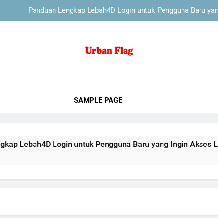
Panduan Lengkap Lebah4D Login untuk Pengguna Baru yan
Daftar Edwinslot Lewat HP den
Daftar Lebah4D Lewat 
an Flag
Panduan EDWINSLOT Link Alte
akan Sosial Dan Lingkungan Bersama Urban Flag. Untuk Perubah
Panduan Lengkap Lebah4D Login untuk Pengguna Baru yan
SAMPLE PAGE
Daftar Edwinslot Lewat HP den
Daftar Lebah4D Lewat 
h4D Login untuk Pengguna Baru yang Ingin Akses Lebih Ama