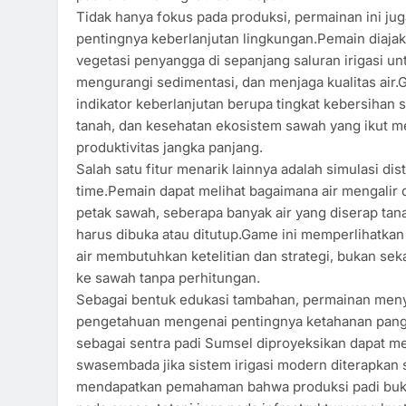
Tidak hanya fokus pada produksi, permainan ini ju
pentingnya keberlanjutan lingkungan.Pemain diaj
vegetasi penyangga di sepanjang saluran irigasi u
mengurangi sedimentasi, dan menjaga kualitas ai
indikator keberlanjutan berupa tingkat kebersihan sa
tanah, dan kesehatan ekosistem sawah yang ikut 
produktivitas jangka panjang.
Salah satu fitur menarik lainnya adalah simulasi dist
time.Pemain dapat melihat bagaimana air mengalir
petak sawah, seberapa banyak air yang diserap tana
harus dibuka atau ditutup.Game ini memperlihatka
air membutuhkan ketelitian dan strategi, bukan sek
ke sawah tanpa perhitungan.
Sebagai bentuk edukasi tambahan, permainan men
pengetahuan mengenai pentingnya ketahanan pan
sebagai sentra padi Sumsel diproyeksikan dapat m
swasembada jika sistem irigasi modern diterapkan
mendapatkan pemahaman bahwa produksi padi buk