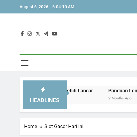
Skip
August 6, 2026
6:04:11 AM
to
content
Urb
Dukung Ger
f untuk Akses yang Lebih Lancar
Panduan Lengkap Leba
2 Months Ago
HEADLINES
Home
Slot Gacor Hari Ini