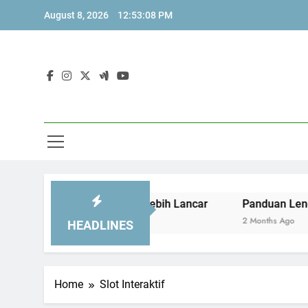
Skip
August 8, 2026
12:53:09 PM
to
content
Urb
Dukung Ger
ntuk Akses yang Lebih Lancar
Panduan Lengkap Lebah4D
2 Months Ago
HEADLINES
Home
Slot Interaktif