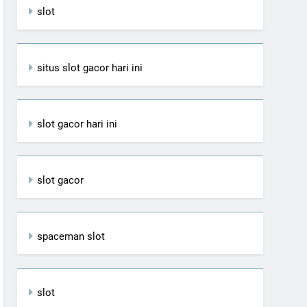
slot
situs slot gacor hari ini
slot gacor hari ini
slot gacor
spaceman slot
slot