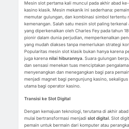
Mesin slot pertama kali muncul pada akhir abad ke
kasino klasik. Mesin mekanik ini sederhana: pemai
memutar gulungan, dan kombinasi simbol tertentu
kemenangan. Salah satu mesin slot paling terkenal
yang diperkenalkan oleh Charles Fey pada tahun 18
pionir dalam dunia perjudian, memperkenalkan pe
yang mudah diakses tanpa memerlukan strategi ko
Popularitas mesin slot klasik bukan hanya karena p
juga karena
nilai hiburannya
. Suara gulungan berpu
dan sensasi menekan tuas menciptakan pengalama
menyenangkan dan menegangkan bagi para pemain. 
menjadi magnet bagi pengunjung kasino, sekaligu
utama bagi operator kasino.
Transisi ke Slot Digital
Dengan kemajuan teknologi, terutama di akhir abad
mulai bertransformasi menjadi
slot digital
. Slot di
pemain untuk bermain dari komputer atau perangka