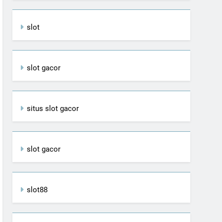
slot
slot gacor
situs slot gacor
slot gacor
slot88