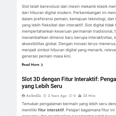
Slot telah berevolusi dari mesin mekanik klasik men
dari hiburan digital modern. Perkembangan ini m
dalam preferensi pemain, kemajuan teknologi, dan
yang lebih fleksibel dan interaktif. Slot digital tidak
mempertahankan keseruan permainan tradisional, t
menambahkan dimensi baru berupa interaktivitas, t
aksesibilitas global. Dengan inovasi terus-menerus,
menjadi simbol hiburan digital yang menarik, relev
generasi pemain masa kini.
Read More
Slot 3D dengan Fitur Interaktif: Pen
yang Lebih Seru
Ae5ed2a
2 Years Ago
0
25 Mins
Temukan pengalaman bermain yang lebih seru de
memiliki
fitur interaktif
. Pelajari bagaimana fitur i