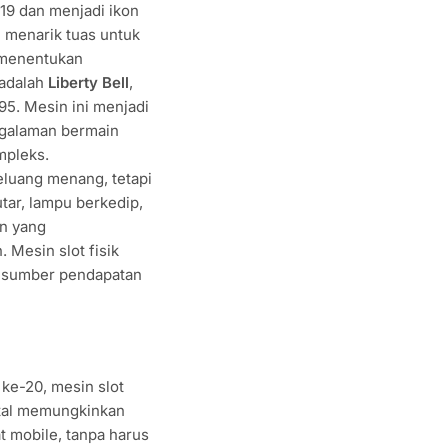
-19 dan menjadi ikon
n menarik tuas untuk
 menentukan
 adalah
Liberty Bell
,
95. Mesin ini menjadi
ngalaman bermain
mpleks.
eluang menang, tetapi
tar, lampu berkedip,
n yang
Mesin slot fisik
s sumber pendapatan
 ke-20, mesin slot
gital memungkinkan
t mobile, tanpa harus