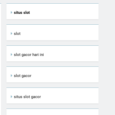
situs slot
slot
slot gacor hari ini
slot gacor
situs slot gacor