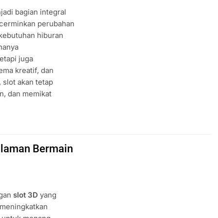
jadi bagian integral
encerminkan perubahan
 kebutuhan hiburan
 hanya
etapi juga
ema kreatif, dan
 slot akan tetap
an, dan memikat
galaman Bermain
ngan
slot 3D
yang
ni meningkatkan