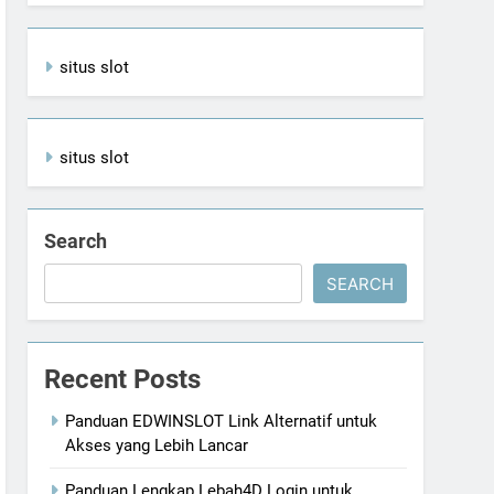
situs slot
situs slot
Search
SEARCH
Recent Posts
Panduan EDWINSLOT Link Alternatif untuk
Akses yang Lebih Lancar
Panduan Lengkap Lebah4D Login untuk